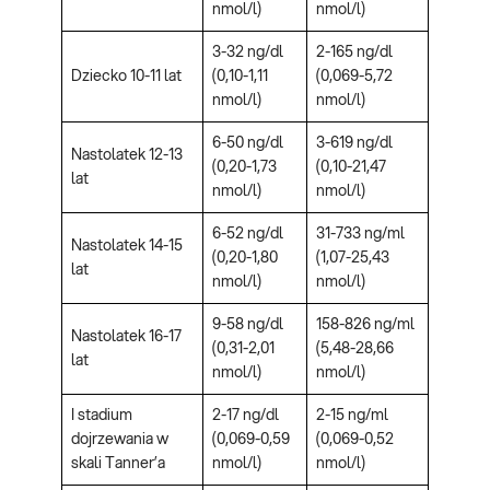
nmol/l)
nmol/l)
3-32 ng/dl
2-165 ng/dl
Dziecko 10-11 lat
(0,10-1,11
(0,069-5,72
nmol/l)
nmol/l)
6-50 ng/dl
3-619 ng/dl
Nastolatek 12-13
(0,20-1,73
(0,10-21,47
lat
nmol/l)
nmol/l)
6-52 ng/dl
31-733 ng/ml
Nastolatek 14-15
(0,20-1,80
(1,07-25,43
lat
nmol/l)
nmol/l)
9-58 ng/dl
158-826 ng/ml
Nastolatek 16-17
(0,31-2,01
(5,48-28,66
lat
nmol/l)
nmol/l)
I stadium
2-17 ng/dl
2-15 ng/ml
dojrzewania w
(0,069-0,59
(0,069-0,52
skali Tanner’a
nmol/l)
nmol/l)