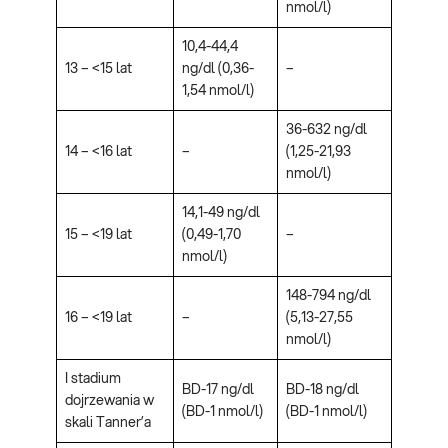
nmol/l)
10,4-44,4
13 – <15 lat
ng/dl (0,36-
–
1,54 nmol/l)
36-632 ng/dl
14 – <16 lat
–
(1,25-21,93
nmol/l)
14,1-49 ng/dl
15 – <19 lat
(0,49-1,70
–
nmol/l)
148-794 ng/dl
16 – <19 lat
–
(5,13-27,55
nmol/l)
I stadium
BD-17 ng/dl
BD-18 ng/dl
dojrzewania w
(BD-1 nmol/l)
(BD-1 nmol/l)
skali Tanner’a