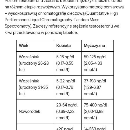
Poziom testosteronu zbadano u kobiet i mężczyzn, także u dzieci
na różnym etapie rozwojowym. Wykorzystano metodę pomiarową
– wysokosprawną chromatografię cieczową (Quantitative High
Performance Liquid Chromatography-Tandem Mass
Spectrometry). Zakresy referencyjne stężenia testosteronu we
krwi przedstawiono w poniższej tabelce.
Wiek
Kobieta
Mężczyzna
Wcześniak
5-16 ng/dl
59-125 ng/dl
(urodzony 26-28
(0,17-0,55
(2,05-4,33
tc.)
nmol/l)
nmol/l)
Wcześniak
5-22 ng/dl
37-198 ng/dl
(urodzony 31-35
(0,17-0,76
(1,29-6,87
tc.)
nmol/l)
nmol/l)
20-64 ng/dl
75-400 ng/dl
Noworodek
(0,69-2,22
(2,60-13,88
nmol/l)
nmol/l)
<20 ng/dl
14-363 ng/dl