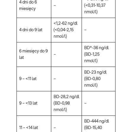
4 dni do 6
–
(<0,31-10,37
miesięcy
nmol/l)
<1,2-62 ng/dl
4 dni do 9 lat
(<0,04-2,15
–
nmol/l)
BD*-36 ng/dl
6 miesięcy do 9
–
(BD-1,25
lat
nmol/l)
BD-23 ng/dl
9 – <11 lat
–
(BD-0,80
nmol/l)
BD-28,2 ng/dl
9 – <13 lat
(BD-0,98
–
nmol/l)
BD-444 ng/dl
11 – <14 lat
–
(BD-15,40