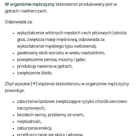
W organizmie mężczyzny
testosteron produkowany jest w
jądrach i nadnerczach.
Odpowiada za:
wykształcenie wtórnych męskich cech płciowych (obniża
głos, zwiększa masę mięśniową, odpowiada za
wykształcenie męskiego typu owłosienia),
gwałtowny skok wzrostu w wieku nastoletnim,
powiększenie penisa, moszny i jąder,
produkcję nasienia w jądrach,
zwiększenie libido.
Zbyt wysokie
(↑)
stężenie testosteronu w organizmie mężczyzny
powoduje:
zaburzenia lipidowe zwiększające ryzyko chorób sercowo-
naczyniowych,
bezdech senny, problemy ze snem,
niepłodność,
zaburzenia erekcji,
przetłuszczanie się skóry i włosów,