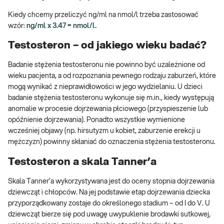
Kiedy chcemy przeliczyć ng/ml na nmol/l trzeba zastosować
wzór:
ng/ml x 3.47 = nmol/l.
Testosteron – od jakiego wieku badać?
Badanie stężenia testosteronu nie powinno być uzależnione od
wieku pacjenta, a od rozpoznania pewnego rodzaju zaburzeń, które
mogą wynikać z nieprawidłowości w jego wydzielaniu. U dzieci
badanie stężenia testosteronu wykonuje się m.in., kiedy występują
anomalie w procesie dojrzewania płciowego (przyspieszenie lub
opóźnienie dojrzewania). Ponadto wszystkie wymienione
wcześniej objawy (np. hirsutyzm u kobiet, zaburzenie erekcji u
mężczyzn) powinny skłaniać do oznaczenia stężenia testosteronu.
Testosteron a skala Tanner’a
Skala Tanner’a wykorzystywana jest do oceny stopnia dojrzewania
dziewcząt i chłopców. Na jej podstawie etap dojrzewania dziecka
przyporządkowany zostaje do określonego stadium – od I do V. U
dziewcząt bierze się pod uwagę uwypuklenie brodawki sutkowej,