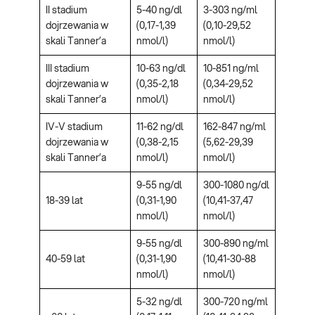
II stadium
5-40 ng/dl
3-303 ng/ml
dojrzewania w
(0,17-1,39
(0,10-29,52
skali Tanner’a
nmol/l)
nmol/l)
III stadium
10-63 ng/dl
10-851 ng/ml
dojrzewania w
(0,35-2,18
(0,34-29,52
skali Tanner’a
nmol/l)
nmol/l)
IV-V stadium
11-62 ng/dl
162-847 ng/ml
dojrzewania w
(0,38-2,15
(5,62-29,39
skali Tanner’a
nmol/l)
nmol/l)
9-55 ng/dl
300-1080 ng/dl
18-39 lat
(0,31-1,90
(10,41-37,47
nmol/l)
nmol/l)
9-55 ng/dl
300-890 ng/ml
40-59 lat
(0,31-1,90
(10,41-30-88
nmol/l)
nmol/l)
5-32 ng/dl
300-720 ng/ml