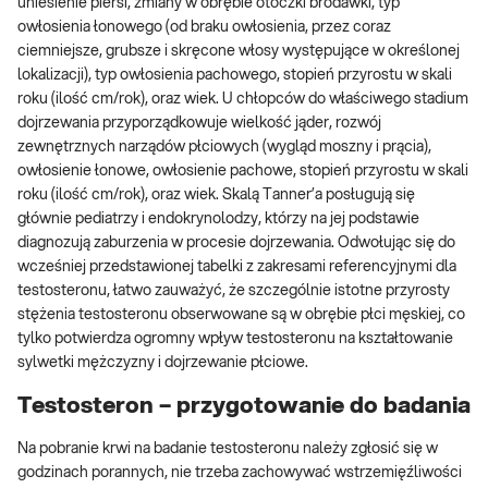
uniesienie piersi, zmiany w obrębie otoczki brodawki, typ
owłosienia łonowego (od braku owłosienia, przez coraz
ciemniejsze, grubsze i skręcone włosy występujące w określonej
lokalizacji), typ owłosienia pachowego, stopień przyrostu w skali
roku (ilość cm/rok), oraz wiek. U chłopców do właściwego stadium
dojrzewania przyporządkowuje wielkość jąder, rozwój
zewnętrznych narządów płciowych (wygląd moszny i prącia),
owłosienie łonowe, owłosienie pachowe, stopień przyrostu w skali
roku (ilość cm/rok), oraz wiek. Skalą Tanner’a posługują się
głównie pediatrzy i endokrynolodzy, którzy na jej podstawie
diagnozują zaburzenia w procesie dojrzewania. Odwołując się do
wcześniej przedstawionej tabelki z zakresami referencyjnymi dla
testosteronu, łatwo zauważyć, że szczególnie istotne przyrosty
stężenia testosteronu obserwowane są w obrębie płci męskiej, co
tylko potwierdza ogromny wpływ testosteronu na kształtowanie
sylwetki mężczyzny i dojrzewanie płciowe.
Testosteron – przygotowanie do badania
Na pobranie krwi na badanie testosteronu należy zgłosić się w
godzinach porannych, nie trzeba zachowywać wstrzemięźliwości