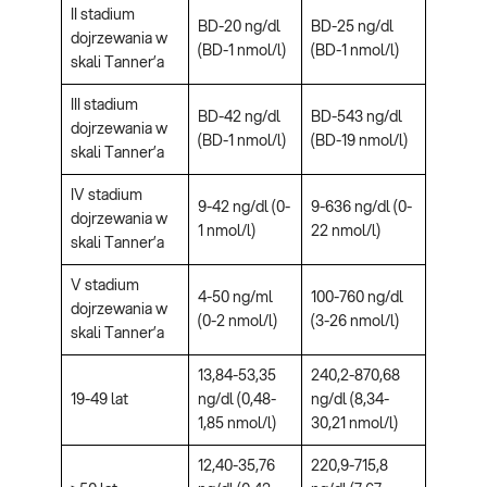
II stadium
BD-20 ng/dl
BD-25 ng/dl
dojrzewania w
(BD-1 nmol/l)
(BD-1 nmol/l)
skali Tanner’a
III stadium
BD-42 ng/dl
BD-543 ng/dl
dojrzewania w
(BD-1 nmol/l)
(BD-19 nmol/l)
skali Tanner’a
IV stadium
9-42 ng/dl (0-
9-636 ng/dl (0-
dojrzewania w
1 nmol/l)
22 nmol/l)
skali Tanner’a
V stadium
4-50 ng/ml
100-760 ng/dl
dojrzewania w
(0-2 nmol/l)
(3-26 nmol/l)
skali Tanner’a
13,84-53,35
240,2-870,68
19-49 lat
ng/dl (0,48-
ng/dl (8,34-
1,85 nmol/l)
30,21 nmol/l)
12,40-35,76
220,9-715,8