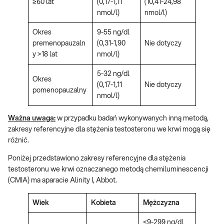
≥60 lat
(0,17-1,11
(10,41-24,98
nmol/l)
nmol/l)
Okres
9-55 ng/dl
premenopauzaln
(0,31-1,90
Nie dotyczy
y >18 lat
nmol/l)
5-32 ng/dl
Okres
(0,17-1,11
Nie dotyczy
pomenopauzalny
nmol/l)
Ważna uwaga:
w przypadku badań wykonywanych inną metodą,
zakresy referencyjne dla stężenia testosteronu we krwi mogą się
różnić.
Poniżej przedstawiono zakresy referencyjne dla stężenia
testosteronu we krwi oznaczanego metodą chemiluminescencji
(CMIA) ma aparacie Alinity I, Abbot.
Wiek
Kobieta
Mężczyzna
<9-299 ng/dl