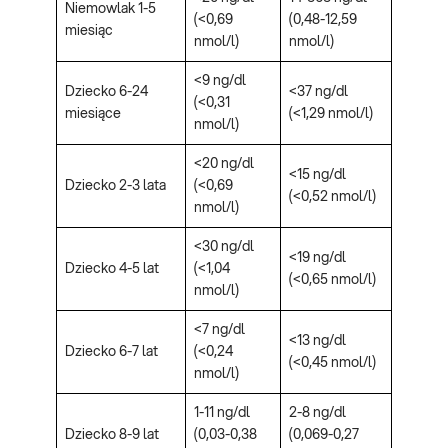
Niemowlak 1-5
(<0,69
(0,48-12,59
miesiąc
nmol/l)
nmol/l)
<9 ng/dl
Dziecko 6-24
<37 ng/dl
(<0,31
miesiące
(<1,29 nmol/l)
nmol/l)
<20 ng/dl
<15 ng/dl
Dziecko 2-3 lata
(<0,69
(<0,52 nmol/l)
nmol/l)
<30 ng/dl
<19 ng/dl
Dziecko 4-5 lat
(<1,04
(<0,65 nmol/l)
nmol/l)
<7 ng/dl
<13 ng/dl
Dziecko 6-7 lat
(<0,24
(<0,45 nmol/l)
nmol/l)
1-11 ng/dl
2-8 ng/dl
Dziecko 8-9 lat
(0,03-0,38
(0,069-0,27