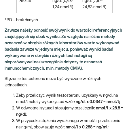
>50 lat
ng/dl (0,43-
ng/dl (7,67-
1,24 nmol/l)
24,83 nmol/l)
*BD – brak danych
Zawsze należy odnosić swój wynik do wartości referencyjnych
znajdujących się obok wyniku. Ze względu na różne metody
oznaczeń w obrębie różnych laboratoriów warto wykonywać
badania zawsze w jednym miejscu, ponieważ wyniki badań
wykonywane w obrębie różnych technologii są
nieporównywalne (szczególnie dotyczy to oznaczeń
immunochemicznych, m.in. metody CMIA).
Stężenie testosteronu może być wyrażane w różnych
jednostkach.
Żeby przeliczyć wynik testosteronu uzyskany w ng/dl na
nmol/l należy wykorzystać wzór:
ng/dl x 0.0347 = nmol/l;
W odwrotnej sytuacji stosujemy przelicznik:
nmol/l x 28.8 =
ng/dl;
W przypadku stężenia wyrażonego w nmol/l i przeliczeniu
na ng/ml, obowiązuje wzór:
nmol/l x 0.288 = ng/ml
;