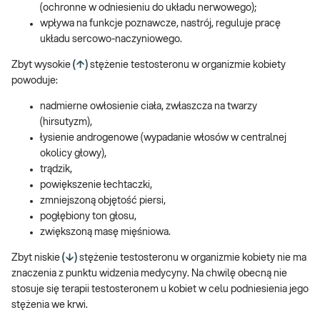
(ochronne w odniesieniu do układu nerwowego);
wpływa na funkcje poznawcze, nastrój, reguluje pracę
układu sercowo-naczyniowego.
Zbyt wysokie
(↑)
stężenie testosteronu w organizmie kobiety
powoduje:
nadmierne owłosienie ciała, zwłaszcza na twarzy
(hirsutyzm),
łysienie androgenowe (wypadanie włosów w centralnej
okolicy głowy),
trądzik,
powiększenie łechtaczki,
zmniejszoną objętość piersi,
pogłębiony ton głosu,
zwiększoną masę mięśniowa.
Zbyt niskie
(↓)
stężenie testosteronu w organizmie kobiety nie ma
znaczenia z punktu widzenia medycyny. Na chwilę obecną nie
stosuje się terapii testosteronem u kobiet w celu podniesienia jego
stężenia we krwi.