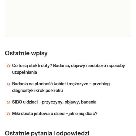
całkowitego w krwi. Przydatne w diagnostyce i
leczeniu chorób i stanów związanych z
nadmiarem lub niedoborem testosteronu.
Określenie przyczyn nieprawidłowej
Sprawdź
androgenizacji ustroju.
Testosteron
Oznaczenie testosteronu wolnego.
Wykonywane w przypadkach, gdy
wolny
Ostatnie wpisy
interpretacja wyników oznaczenia
testosteronu całkowitego jest wątpliwa lub
Co to są elektrolity? Badania, objawy niedoboru i sposoby
niemożliwa z powodu wahań poziomu SHBG.
uzupełniania
Sprawdź
Przydatne w diagnozowaniu i leczeniu chorób i
Badania na płodność kobiet i mężczyzn – przebieg
stanów związanych z nadm
diagnostyki krok po kroku
SIBO u dzieci – przyczyny, objawy, badania
Mikrobiota jelitowa u dzieci - jak o nią dbać?
Ostatnie pytania i odpowiedzi