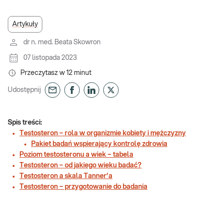
Artykuły
dr n. med. Beata Skowron
07 listopada 2023
Przeczytasz w
12
minut
Udostępnij
Spis treści:
Testosteron – rola w organizmie kobiety i mężczyzny
Pakiet badań wspierający kontrolę zdrowia
Poziom testosteronu a wiek – tabela
Testosteron – od jakiego wieku badać?
Testosteron a skala Tanner’a
Testosteron – przygotowanie do badania