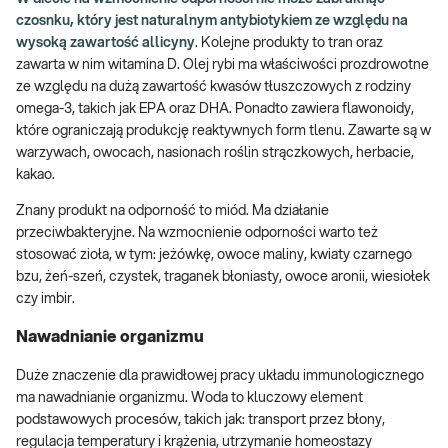
czosnku, który jest naturalnym antybiotykiem ze względu na
wysoką zawartość allicyny
. Kolejne produkty to tran oraz
zawarta w nim witamina D. Olej rybi ma właściwości prozdrowotne
ze względu na dużą zawartość kwasów tłuszczowych z rodziny
omega-3, takich jak EPA oraz DHA. Ponadto zawiera flawonoidy,
które ograniczają produkcję reaktywnych form tlenu. Zawarte są w
warzywach, owocach, nasionach roślin strączkowych, herbacie,
kakao.
Znany produkt na odporność to miód. Ma działanie
przeciwbakteryjne. Na wzmocnienie odporności warto też
stosować zioła, w tym: jeżówkę, owoce maliny, kwiaty czarnego
bzu, żeń-szeń, czystek, traganek błoniasty, owoce aronii, wiesiołek
czy imbir.
Nawadnianie organizmu
Duże znaczenie dla prawidłowej pracy układu immunologicznego
ma nawadnianie organizmu. Woda to kluczowy element
podstawowych procesów, takich jak: transport przez błony,
regulacja temperatury i krążenia, utrzymanie homeostazy