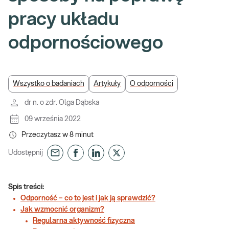
pracy układu
odpornościowego
Wszystko o badaniach
Artykuły
O odporności
dr n. o zdr. Olga Dąbska
09 września 2022
Przeczytasz w
8
minut
Udostępnij
Spis treści:
Odporność – co to jest i jak ją sprawdzić?
Jak wzmocnić organizm?
Regularna aktywność fizyczna