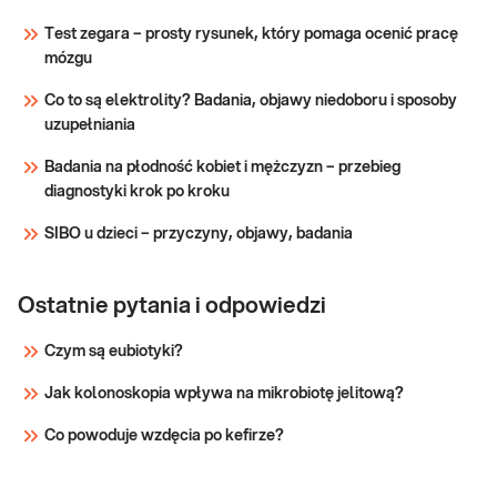
zrealizuj je w punkcie przyjaznym dzieciom
podstawowy
Test zegara – prosty rysunek, który pomaga ocenić pracę
– sprawdź PUNKTY PRZYJAZNE
mózgu
DZIECIOM. Wskazany: → profilaktycznie, do
Sprawdź
oceny stanu zdrowia
Co to są elektrolity? Badania, objawy niedoboru i sposoby
uzupełniania
Badania na płodność kobiet i mężczyzn – przebieg
diagnostyki krok po kroku
SIBO u dzieci – przyczyny, objawy, badania
Ostatnie pytania i odpowiedzi
Czym są eubiotyki?
Jak kolonoskopia wpływa na mikrobiotę jelitową?
Co powoduje wzdęcia po kefirze?