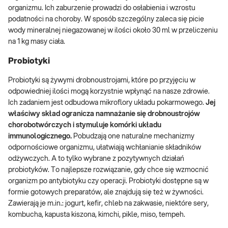
organizmu. Ich zaburzenie prowadzi do osłabienia i wzrostu
podatności na choroby. W sposób szczególny zaleca się picie
wody mineralnej niegazowanej w ilości około 30 ml w przeliczeniu
na 1 kg masy ciała.
Probiotyki
Probiotyki są żywymi drobnoustrojami, które po przyjęciu w
odpowiedniej ilości mogą korzystnie wpłynąć na nasze zdrowie.
Ich zadaniem jest odbudowa mikroflory układu pokarmowego.
Jej
właściwy skład ogranicza namnażanie się drobnoustrojów
chorobotwórczych i stymuluje komórki układu
immunologicznego.
Pobudzają one naturalne mechanizmy
odpornościowe organizmu, ułatwiają wchłanianie składników
odżywczych. A to tylko wybrane z pozytywnych działań
probiotyków. To najlepsze rozwiązanie, gdy chce się wzmocnić
organizm po antybiotyku czy operacji. Probiotyki dostępne są w
formie gotowych preparatów, ale znajdują się też w żywności.
Zawierają je m.in.: jogurt, kefir, chleb na zakwasie, niektóre sery,
kombucha, kapusta kiszona, kimchi, pikle, miso, tempeh.