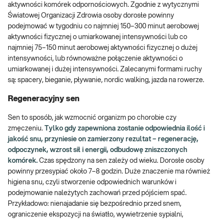
aktywności komórek odpornościowych. Zgodnie z wytycznymi
Światowej Organizacji Zdrowia osoby dorosłe powinny
podejmować w tygodniu co najmniej 150–300 minut aerobowej
aktywności fizycznej o umiarkowanej intensywności lub co
najmniej 75–150 minut aerobowej aktywności fizycznej o dużej
intensywności, lub równoważne połączenie aktywności o
umiarkowanej i dużej intensywności. Zalecanymi formami ruchy
są: spacery, bieganie, pływanie, nordic walking, jazda na rowerze.
Regeneracyjny sen
Sen to sposób, jak wzmocnić organizm po chorobie czy
zmęczeniu.
Tylko gdy zapewniona zostanie odpowiednia ilość i
jakość snu, przyniesie on zamierzony rezultat – regenerację,
odpoczynek, wzrost sił i energii, odbudowę zniszczonych
komórek.
Czas spędzony na sen zależy od wieku. Dorosłe osoby
powinny przesypiać około 7–8 godzin. Duże znaczenie ma również
higiena snu, czyli stworzenie odpowiednich warunków i
podejmowanie należytych zachowań przed pójściem spać.
Przykładowo: nienajadanie się bezpośrednio przed snem,
ograniczenie ekspozycji na światło, wywietrzenie sypialni,