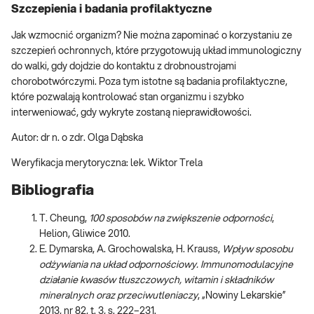
Szczepienia i badania profilaktyczne
Jak wzmocnić organizm? Nie można zapominać o korzystaniu ze
szczepień ochronnych, które przygotowują układ immunologiczny
do walki, gdy dojdzie do kontaktu z drobnoustrojami
chorobotwórczymi. Poza tym istotne są badania profilaktyczne,
które pozwalają kontrolować stan organizmu i szybko
interweniować, gdy wykryte zostaną nieprawidłowości.
Autor: dr n. o zdr. Olga Dąbska
Weryfikacja merytoryczna: lek. Wiktor Trela
Bibliografia
T. Cheung,
100 sposobów na zwiększenie odporności
,
Helion, Gliwice 2010.
E. Dymarska, A. Grochowalska, H. Krauss,
Wpływ sposobu
odżywiania na układ odpornościowy. Immunomodulacyjne
działanie kwasów tłuszczowych, witamin i składników
mineralnych oraz przeciwutleniaczy
, „Nowiny Lekarskie”
2013, nr 82, t. 3, s. 222–231.