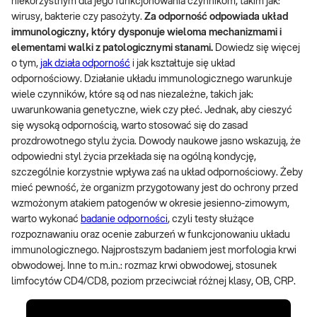
niekorzystnym dla jego funkcjonowania czynnikom, takim jak:
wirusy, bakterie czy pasożyty.
Za odporność odpowiada układ
immunologiczny, który dysponuje wieloma mechanizmami i
elementami walki z patologicznymi stanami.
Dowiedz się więcej
o tym,
jak działa odporność
i jak kształtuje się układ
odpornościowy. Działanie układu immunologicznego warunkuje
wiele czynników, które są od nas niezależne, takich jak:
uwarunkowania genetyczne, wiek czy płeć. Jednak, aby cieszyć
się wysoką odpornością, warto stosować się do zasad
prozdrowotnego stylu życia. Dowody naukowe jasno wskazują, że
odpowiedni styl życia przekłada się na ogólną kondycję,
szczególnie korzystnie wpływa zaś na układ odpornościowy. Żeby
mieć pewność, że organizm przygotowany jest do ochrony przed
wzmożonym atakiem patogenów w okresie jesienno-zimowym,
warto wykonać
badanie odporności
, czyli testy służące
rozpoznawaniu oraz ocenie zaburzeń w funkcjonowaniu układu
immunologicznego. Najprostszym badaniem jest morfologia krwi
obwodowej. Inne to m.in.: rozmaz krwi obwodowej, stosunek
limfocytów CD4/CD8, poziom przeciwciał różnej klasy, OB, CRP.