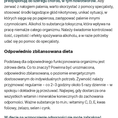
predysponują do szeregu chorób, w tym nowotworów.
Aby
zerwać z nałogiem palenia, warto skorzystać z pomocy specjalisty,
stosować środki łagodzące głód nikotynowy, unikać sytuacji, w
których sięga się po papierosa, zastępować palenie innymi
czynnościami. Alkohol to substancja toksyczna, która wpływa na
pracę niemalże całego organizmu. Należy świadomie kontrolować
ilość, częstość i efekty spożywania alkoholu, a w razie potrzeby
udać się po pomoc do specjalisty.
Odpowiednio zbilansowana dieta
Podstawą dla odpowiedniego funkcjonowania organizmu jest
zdrowa dieta. Co to znaczy? Powinna być urozmaicona,
odpowiednio zbilansowana, o poziomie energetycznym
dostosowanym do indywidualnych potrzeb. Żywność należy
przyjmować regularnie – co 2–3 godziny około 5 razy dziennie – w
spokoju i dokładnie ją przeżuwać. Najlepiej, gdy dostarcza ona
wszystkich witamin i minerałów koniecznych do zachowania
odporności. Ważne substancje to m.in.: witaminy C, D, E, kwas
foliowy, żelazo, selen i cynk.
W diecie na wzmocnienie odporności nie może zabraknąć