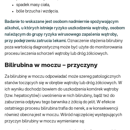
spadek masy ciała,
bóle brzucha i wzdęcia.
Badanie to wskazane jest osobom nadmiernie spożywającym
alkohol, u których istnieje ryzyko uszkodzenia wątroby, osobom
należącym do grupy ryzyka wirusowego zapalenia wątroby,
przy podejrzeniu zatrucia lekami.
Oznaczenie stężenia bilirubiny
poza wartością diagnostyczną może być użyte do monitorowania
procesu leczenia schorzeń wątroby lub dróg żółciowych.
Bilirubina w moczu – przyczyny
Za bilirubinę w moczu odpowiadać może szereg patologicznych
stanów toczących się w obrębie wątroby lub dróg żółciowych. W
ich wyniku dochodzi bowiem do uszkodzenia komórek wątroby
(tzw. hepatocytów) i uwolnienia w nich bilirubiny, bądź też do
zaburzenia odpływu tego barwnika z żółcią do jelit. W efekcie
ostatniego procesu bilirubina trafia do nerek, a w konsekwencji
również obecna jest w moczu. Wśród najczęściej występujących
przyczyn bilirubiny w moczu wymieniane są: