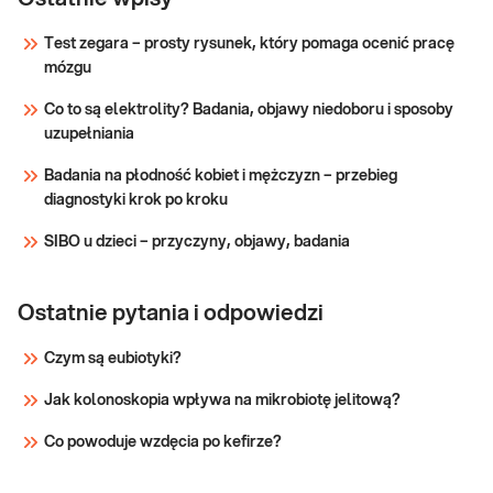
kontrolnych. Stosowane w diagnostyce chorób
ogólne
Test zegara – prosty rysunek, który pomaga ocenić pracę
nerek i układu moczowego oraz nieprawidłowości
mózgu
przemian metabolicznych organizmu, zwłaszcza
Sprawdź
związanych z chorobami wątroby
Co to są elektrolity? Badania, objawy niedoboru i sposoby
uzupełniania
Badania na płodność kobiet i mężczyzn – przebieg
diagnostyki krok po kroku
SIBO u dzieci – przyczyny, objawy, badania
Ostatnie pytania i odpowiedzi
Czym są eubiotyki?
Jak kolonoskopia wpływa na mikrobiotę jelitową?
Co powoduje wzdęcia po kefirze?