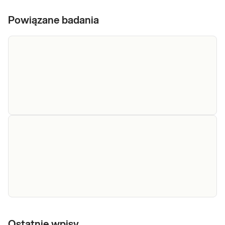
Powiązane badania
Bilirubina
Bilirubina całkowita. Pomiar stężenia
bilirubiny całkowitej w krwi, przydatny w
całkowita
diagnostyce chorób wątroby, dróg
żółciowych i zespołów hemolitycznych.
Sprawdź
Mocz -
Mocz - badanie ogólne. Badanie wykonywane w
badanie
Ostatnie wpisy
celach przesiewowych, diagnostycznych i