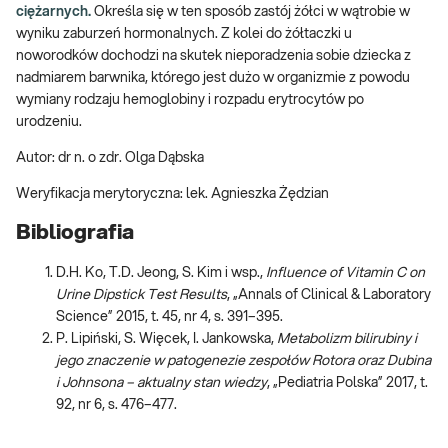
ciężarnych.
Określa się w ten sposób zastój żółci w wątrobie w
wyniku zaburzeń hormonalnych. Z kolei do żółtaczki u
noworodków dochodzi na skutek nieporadzenia sobie dziecka z
nadmiarem barwnika, którego jest dużo w organizmie z powodu
wymiany rodzaju hemoglobiny i rozpadu erytrocytów po
urodzeniu.
Autor: dr n. o zdr. Olga Dąbska
Weryfikacja merytoryczna: lek. Agnieszka Żędzian
Bibliografia
D.H. Ko, T.D. Jeong, S. Kim i wsp.,
Influence of Vitamin C on
Urine Dipstick Test Results
, „Annals of Clinical & Laboratory
Science” 2015, t. 45, nr 4, s. 391–395.
P. Lipiński, S. Więcek, I. Jankowska,
Metabolizm bilirubiny i
jego znaczenie w patogenezie zespołów Rotora oraz Dubina
i Johnsona – aktualny stan wiedzy
, „Pediatria Polska” 2017, t.
92, nr 6, s. 476–477.