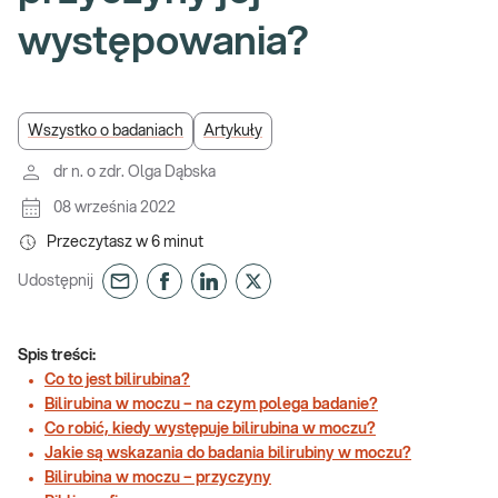
występowania?
Wszystko o badaniach
Artykuły
dr n. o zdr. Olga Dąbska
08 września 2022
Przeczytasz w
6
minut
Udostępnij
Spis treści:
Co to jest bilirubina?
Bilirubina w moczu – na czym polega badanie?
Co robić, kiedy występuje bilirubina w moczu?
Jakie są wskazania do badania bilirubiny w moczu?
Bilirubina w moczu – przyczyny