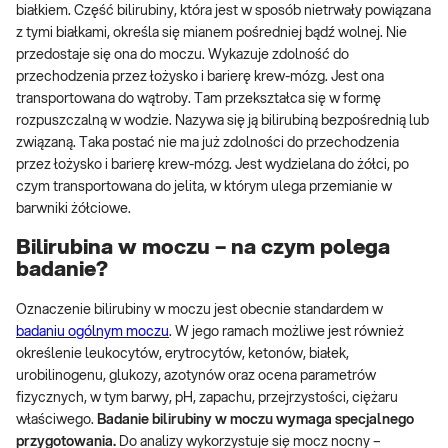
białkiem. Część bilirubiny, która jest w sposób nietrwały powiązana
z tymi białkami, określa się mianem pośredniej bądź wolnej. Nie
przedostaje się ona do moczu. Wykazuje zdolność do
przechodzenia przez łożysko i barierę krew-mózg. Jest ona
transportowana do wątroby. Tam przekształca się w formę
rozpuszczalną w wodzie. Nazywa się ją bilirubiną bezpośrednią lub
związaną. Taka postać nie ma już zdolności do przechodzenia
przez łożysko i barierę krew-mózg. Jest wydzielana do żółci, po
czym transportowana do jelita, w którym ulega przemianie w
barwniki żółciowe.
Bilirubina w moczu – na czym polega
badanie?
Oznaczenie bilirubiny w moczu jest obecnie standardem w
badaniu ogólnym moczu
. W jego ramach możliwe jest również
określenie leukocytów, erytrocytów, ketonów, białek,
urobilinogenu, glukozy, azotynów oraz ocena parametrów
fizycznych, w tym barwy, pH, zapachu, przejrzystości, ciężaru
właściwego.
Badanie bilirubiny w moczu wymaga specjalnego
przygotowania.
Do analizy wykorzystuje się mocz nocny –