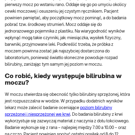
pierwszy mocz po wstaniu rano. Oddaje się go po umyciu okolicy
cewki moczowej i osuszeniu jej czystym ręcznikiem. Pacjent
powinien pamiętać, aby początkowy mocz pominąć, a do badania
pobrać tzw. środkowy strumień. Mocz oddaje się do
jednorazowego pojemnika z plastiku. Na wiarygodność wyników
wpłynąć mogą takie czynniki, jak: miesiączka, wysiłek fizyczny,
barwniki, przyjmowane leki. Podkreślić trzeba, że próbka z
moczem powinna zostać jak najszybciej dostarczona do
laboratorium, ponieważ światło słoneczne powoduje rozpad
bilirubiny, zaniżając tym samym jej poziom w moczu.
Co robić, kiedy występuje bilirubina w
moczu?
W moczu stwierdza się obecność tylko bilirubiny sprzężonej, która
jest rozpuszczalna w wodzie. W przypadku dodatnich wyników
lekarz może zalecić badanie oceniające
poziom bilirubiny
sprzężonej i niesprzężonej we krwi
. Do badania bilirubiny z krwi
wykorzystuje się zazwyczaj materiał z naczynia z dołu łokciowego.
Badanie wykonuje się z rana – najlepiej między 7.00 a 10.00 – oraz
na czczo. Pacjent powinien spożyć ostatni posiłek od 8 do 12