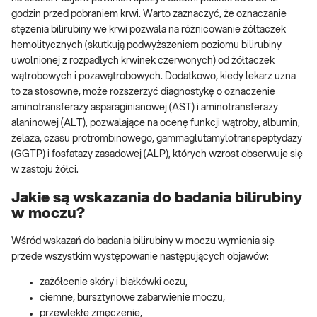
godzin przed pobraniem krwi. Warto zaznaczyć, że oznaczanie
stężenia bilirubiny we krwi pozwala na różnicowanie żółtaczek
hemolitycznych (skutkują podwyższeniem poziomu bilirubiny
uwolnionej z rozpadłych krwinek czerwonych) od żółtaczek
wątrobowych i pozawątrobowych. Dodatkowo, kiedy lekarz uzna
to za stosowne, może rozszerzyć diagnostykę o oznaczenie
aminotransferazy asparaginianowej (AST) i aminotransferazy
alaninowej (ALT), pozwalające na ocenę funkcji wątroby, albumin,
żelaza, czasu protrombinowego, gammaglutamylotranspeptydazy
(GGTP) i fosfatazy zasadowej (ALP), których wzrost obserwuje się
w zastoju żółci.
Jakie są wskazania do badania bilirubiny
w moczu?
Wśród wskazań do badania bilirubiny w moczu wymienia się
przede wszystkim występowanie następujących objawów:
zażółcenie skóry i białkówki oczu,
ciemne, bursztynowe zabarwienie moczu,
przewlekłe zmęczenie,