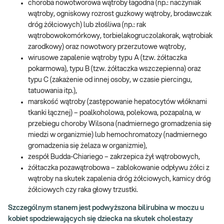
choroba nowotworowa wątroby łagodna (np.: naczyniak
wątroby, ogniskowy rozrost guzkowy wątroby, brodawczak
dróg żółciowych) lub złośliwa (np.: rak
wątrobowokomórkowy, torbielakogruczolakorak, wątrobiak
zarodkowy) oraz nowotwory przerzutowe wątroby,
wirusowe zapalenie wątroby typu A (tzw. żółtaczka
pokarmowa), typu B (tzw. żółtaczka wszczepienna) oraz
typu C (zakażenie od innej osoby, w czasie piercingu,
tatuowania itp.),
marskość wątroby (zastępowanie hepatocytów włóknami
tkanki łącznej) – poalkoholowa, polekowa, pozapalna, w
przebiegu choroby Wilsona (nadmiernego gromadzenia się
miedzi w organizmie) lub hemochromatozy (nadmiernego
gromadzenia się żelaza w organizmie),
zespół Budda-Chiariego – zakrzepica żył wątrobowych,
żółtaczka pozawątrobowa – zablokowanie odpływu żółci z
wątroby na skutek zapalenia dróg żółciowych, kamicy dróg
żółciowych czy raka głowy trzustki.
Szczególnym stanem jest podwyższona bilirubina w moczu u
kobiet spodziewających się dziecka na skutek cholestazy