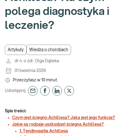
polega diagnostyka i
leczenie?
Artykuły
Wiedza o chorobach
dr n. o zdr. Olga Dąbska
01 kwietnia 2026
Przeczytasz w
10
minut
Udostępnij
Spis treści:
Czym jest ścięgno Achillesa? Jaka jest jego funkcja?
Jakie są rodzaje uszkodzeń ścięgna Achillesa?
1. Tendinopatia Achillesa