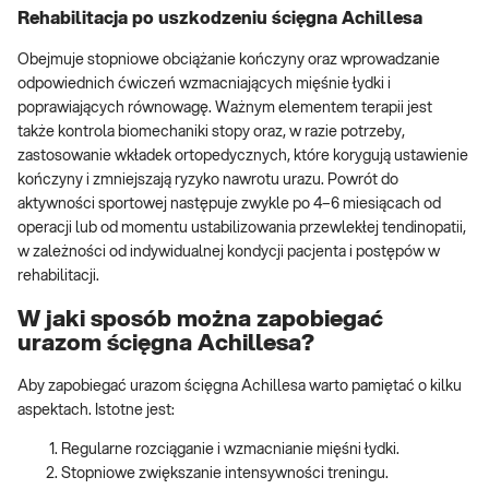
Rehabilitacja po uszkodzeniu ścięgna Achillesa
Obejmuje stopniowe obciążanie kończyny oraz wprowadzanie
odpowiednich ćwiczeń wzmacniających mięśnie łydki i
poprawiających równowagę. Ważnym elementem terapii jest
także kontrola biomechaniki stopy oraz, w razie potrzeby,
zastosowanie wkładek ortopedycznych, które korygują ustawienie
kończyny i zmniejszają ryzyko nawrotu urazu. Powrót do
aktywności sportowej następuje zwykle po 4–6 miesiącach od
operacji lub od momentu ustabilizowania przewlekłej tendinopatii,
w zależności od indywidualnej kondycji pacjenta i postępów w
rehabilitacji.
W jaki sposób można zapobiegać
urazom ścięgna Achillesa?
Aby zapobiegać urazom ścięgna Achillesa warto pamiętać o kilku
aspektach. Istotne jest:
Regularne rozciąganie i wzmacnianie mięśni łydki.
Stopniowe zwiększanie intensywności treningu.