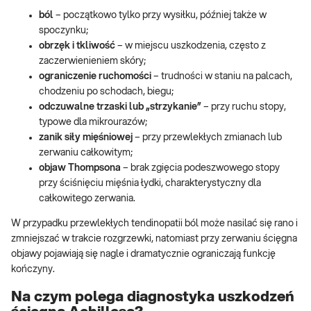
ból
– początkowo tylko przy wysiłku, później także w
spoczynku;
obrzęk i tkliwość
– w miejscu uszkodzenia, często z
zaczerwienieniem skóry;
ograniczenie ruchomości
– trudności w staniu na palcach,
chodzeniu po schodach, biegu;
odczuwalne trzaski lub „strzykanie”
– przy ruchu stopy,
typowe dla mikrourazów;
zanik siły mięśniowej
– przy przewlekłych zmianach lub
zerwaniu całkowitym;
objaw Thompsona
– brak zgięcia podeszwowego stopy
przy ściśnięciu mięśnia łydki, charakterystyczny dla
całkowitego zerwania.
W przypadku przewlekłych tendinopatii ból może nasilać się rano i
zmniejszać w trakcie rozgrzewki, natomiast przy zerwaniu ścięgna
objawy pojawiają się nagle i dramatycznie ograniczają funkcję
kończyny.
Na czym polega diagnostyka uszkodzeń