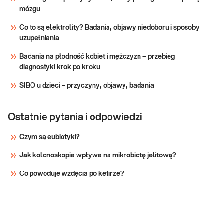
cardio
wytrzymałościowych (np. bieganie, kolarstwo)
mózgu
→ profilaktycznie, do oceny ogólnego stanu
Sprawdź
zdrowia
Co to są elektrolity? Badania, objawy niedoboru i sposoby
uzupełniania
Badania na płodność kobiet i mężczyzn – przebieg
diagnostyki krok po kroku
SIBO u dzieci – przyczyny, objawy, badania
Ostatnie pytania i odpowiedzi
Czym są eubiotyki?
Jak kolonoskopia wpływa na mikrobiotę jelitową?
Co powoduje wzdęcia po kefirze?