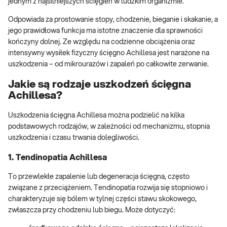
jednym z najsilniejszych ścięgien w ludzkim organizmie.
Odpowiada za prostowanie stopy, chodzenie, bieganie i skakanie, a
jego prawidłowa funkcja ma istotne znaczenie dla sprawności
kończyny dolnej. Ze względu na codzienne obciążenia oraz
intensywny wysiłek fizyczny ścięgno Achillesa jest narażone na
uszkodzenia – od mikrourazów i zapaleń po całkowite zerwanie.
Jakie są rodzaje uszkodzeń ścięgna
Achillesa?
Uszkodzenia ścięgna Achillesa można podzielić na kilka
podstawowych rodzajów, w zależności od mechanizmu, stopnia
uszkodzenia i czasu trwania dolegliwości.
1. Tendinopatia Achillesa
To przewlekłe zapalenie lub degeneracja ścięgna, często
związane z przeciążeniem. Tendinopatia rozwija się stopniowo i
charakteryzuje się bólem w tylnej części stawu skokowego,
zwłaszcza przy chodzeniu lub biegu. Może dotyczyć: