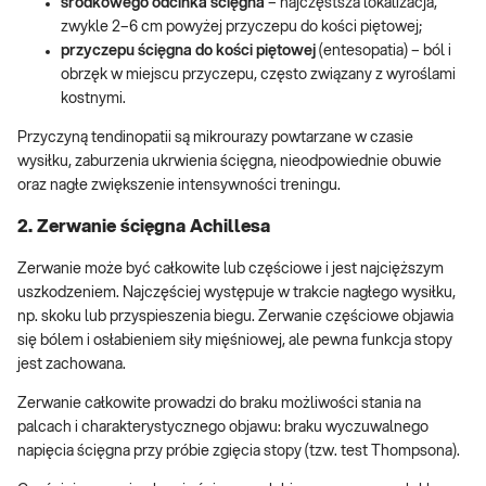
środkowego odcinka ścięgna
– najczęstsza lokalizacja,
zwykle 2–6 cm powyżej przyczepu do kości piętowej;
przyczepu ścięgna do kości piętowej
(entesopatia) – ból i
obrzęk w miejscu przyczepu, często związany z wyroślami
kostnymi.
Przyczyną tendinopatii są mikrourazy powtarzane w czasie
wysiłku, zaburzenia ukrwienia ścięgna, nieodpowiednie obuwie
oraz nagłe zwiększenie intensywności treningu.
2. Zerwanie ścięgna Achillesa
Zerwanie może być całkowite lub częściowe i jest najcięższym
uszkodzeniem. Najczęściej występuje w trakcie nagłego wysiłku,
np. skoku lub przyspieszenia biegu. Zerwanie częściowe objawia
się bólem i osłabieniem siły mięśniowej, ale pewna funkcja stopy
jest zachowana.
Zerwanie całkowite prowadzi do braku możliwości stania na
palcach i charakterystycznego objawu: braku wyczuwalnego
napięcia ścięgna przy próbie zgięcia stopy (tzw. test Thompsona).