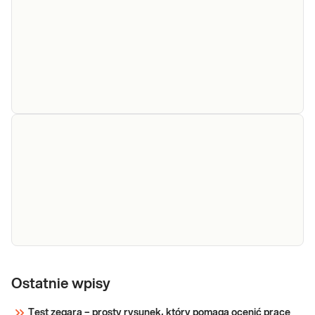
e-Pakiet
Dedykowany dla: Kobiet, Mężczyzn Wskazany: →
fit &
W celu kompleksowej oceny stanu zdrowia, w
active
tym sprawności tkanki tłuszczowej, metabolizmu
maximum
węglowodanów i lipidów oraz gospodarki
hormonalnej → Zarówno dla osób aktywnych
Sprawdź
fizycznie jak i planujących zwię
e-Pakiet
Dedykowany dla: Kobiet, Mężczyzn Wskazany:
sportowy -
Ostatnie wpisy
→ do oceny stanu zdrowia osób trenujących
trening
dyscypliny, należące do grupy sportów
Test zegara – prosty rysunek, który pomaga ocenić pracę