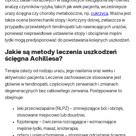
Oprócz badań obrazowych w diagnostyce uwzględnia się również
analizę czynników ryzyka, takich jak wiek pacjenta, wcześniejsze
urazy ścięgna czy choroby metaboliczne, np.
cukrzyca
. Ważna jest
także ocena biomechaniki stopy i kończyny dolnej, zwłaszcza w
przypadku przewlekłych tendinopatii lub nawracających urazów,
ponieważ nieprawidłowe ustawienie stopy i obciążenie mięśni
łydki mogą predysponować do powstawania kolejnych uszkodzeń.
Jakie są metody leczenia uszkodzeń
ścięgna Achillesa?
Terapia zależy od rodzaju urazu, jego nasilenia oraz wieku i
aktywności pacjenta. Leczenie zachowawcze stosowane jest
głównie w tendinopatii, częściowych zerwaniach i zmianach
degeneracyjnych bez całkowitego zerwania. Postępowanie to
obejmuje:
leki przeciwzapalne (NLPZ) – zmniejszające ból i obrzęk,
stosowane miejscowo lub doustnie;
fizjoterapię – ćwiczenia rozciągające i wzmacniające
mięśnie łydki, masaż, krioterapia;
ortezy i unieruchomienie – stopniowe odciążanie ścięgna,