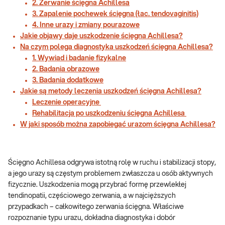
2. Zerwanie ścięgna Achillesa
3. Zapalenie pochewek ścięgna (łac. tendovaginitis)
4. Inne urazy i zmiany pourazowe
Jakie objawy daje uszkodzenie ścięgna Achillesa?
Na czym polega diagnostyka uszkodzeń ścięgna Achillesa?
1. Wywiad i badanie fizykalne
2. Badania obrazowe
3. Badania dodatkowe
Jakie są metody leczenia uszkodzeń ścięgna Achillesa?
Leczenie operacyjne
Rehabilitacja po uszkodzeniu ścięgna Achillesa
W jaki sposób można zapobiegać urazom ścięgna Achillesa?
Ścięgno Achillesa odgrywa istotną rolę w ruchu i stabilizacji stopy,
a jego urazy są częstym problemem zwłaszcza u osób aktywnych
fizycznie. Uszkodzenia mogą przybrać formę przewlekłej
tendinopatii, częściowego zerwania, a w najcięższych
przypadkach – całkowitego zerwania ścięgna. Właściwe
rozpoznanie typu urazu, dokładna diagnostyka i dobór