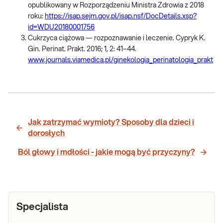
opublikowany w Rozporządzeniu Ministra Zdrowia z 2018
roku:
https://isap.sejm.gov.pl/isap.nsf/DocDetails.xsp?
id=WDU20180001756
Cukrzyca ciążowa — rozpoznawanie i leczenie. Cypryk K.
Gin. Perinat. Prakt. 2016; 1, 2: 41–44.
www.journals.viamedica.pl/ginekologia_perinatologia_prakt
Jak zatrzymać wymioty? Sposoby dla dzieci i
dorosłych
Ból głowy i mdłości - jakie mogą być przyczyny?
Specjalista