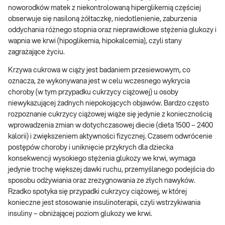
noworodków matek z niekontrolowaną hiperglikemią częściej
obserwuje się nasiloną żółtaczkę, niedotlenienie, zaburzenia
oddychania różnego stopnia oraz nieprawidłowe stężenia glukozy i
wapnia we krwi (hipoglikemia, hipokalcemia), czyli stany
zagrażające życiu.
Krzywa cukrowa w ciąży jest badaniem przesiewowym, co
oznacza, że wykonywana jest w celu wczesnego wykrycia
choroby (w tym przypadku cukrzycy ciążowej) u osoby
niewykazującej żadnych niepokojących objawów. Bardzo często
rozpoznanie cukrzycy ciążowej wiąże się jedynie z koniecznością
wprowadzenia zmian w dotychczasowej diecie (dieta 1500 – 2400
kalorii) i zwiększeniem aktywności fizycznej. Czasem odwrócenie
postępów choroby i uniknięcie przykrych dla dziecka
konsekwencji wysokiego stężenia glukozy we krwi, wymaga
jedynie trochę większej dawki ruchu, przemyślanego podejścia do
sposobu odżywiania oraz zrezygnowania ze złych nawyków.
Rzadko spotyka się przypadki cukrzycy ciążowej, w której
konieczne jest stosowanie insulinoterapii, czyli wstrzykiwania
insuliny – obniżającej poziom glukozy we krwi.