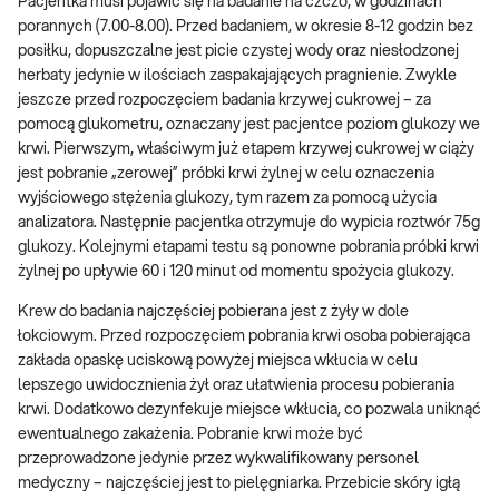
Pacjentka musi pojawić się na badanie na czczo, w godzinach
porannych (7.00-8.00). Przed badaniem, w okresie 8-12 godzin bez
posiłku, dopuszczalne jest picie czystej wody oraz niesłodzonej
herbaty jedynie w ilościach zaspakajających pragnienie. Zwykle
jeszcze przed rozpoczęciem badania krzywej cukrowej – za
pomocą glukometru, oznaczany jest pacjentce poziom glukozy we
krwi. Pierwszym, właściwym już etapem krzywej cukrowej w ciąży
jest pobranie „zerowej” próbki krwi żylnej w celu oznaczenia
wyjściowego stężenia glukozy, tym razem za pomocą użycia
analizatora. Następnie pacjentka otrzymuje do wypicia roztwór 75g
glukozy. Kolejnymi etapami testu są ponowne pobrania próbki krwi
żylnej po upływie 60 i 120 minut od momentu spożycia glukozy.
Krew do badania najczęściej pobierana jest z żyły w dole
łokciowym. Przed rozpoczęciem pobrania krwi osoba pobierająca
zakłada opaskę uciskową powyżej miejsca wkłucia w celu
lepszego uwidocznienia żył oraz ułatwienia procesu pobierania
krwi. Dodatkowo dezynfekuje miejsce wkłucia, co pozwala uniknąć
ewentualnego zakażenia. Pobranie krwi może być
przeprowadzone jedynie przez wykwalifikowany personel
medyczny – najczęściej jest to pielęgniarka. Przebicie skóry igłą