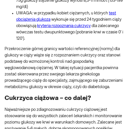
75g glukozy stężenie glukozy wynosi 8,5-11 mmol/l (153-199
mg/dl)
UWAGA: w przypadku kobiet ciężarnych, u których
test
obciążenia glukozą
wykonuje się przed 24 tygodniem ciąży
obowiązują
kryteria rozpoznania cukrzycy
dla zalecanego
wówczas testu dwupunktowego (pobranie krwi w czasie 0’ i
120’).
Przekroczenie górnej granicy wartości referencyjnej (normy) dla
glukozy w ciąży wiąże się z rozpoznaniem cukrzycy oraz stanowi
podstawę do wzmożonej kontroli nad gospodarką
węglowodanową ciężarnej. W takiej sytuacji pacjentka powinna
zostać skierowana przez swojego lekarza ginekologa
prowadzącego ciążę do specjalisty, zajmującego się zaburzeniami
metabolizmu glukozy w okresie ciąży, czyli do diabetologa.
Cukrzyca ciążowa – co dalej?
Najważniejsze po zdiagnozowaniu cukrzycy ciążowej jest
stosowanie się do wszystkich zaleceń lekarskich i monitorowanie
poziomu glukozy we krwi w warunkach domowych. Zalecane jest
spożywanie 5-6 małych, dobrze skomponowanych posiłków,