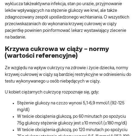
wyklucza takżeaktywna infekcja, stan po urazie, przyjmowanie
leków wpływających na stężenie glukozy we krwi, ale także
zdiagnozowany zespół upośledzonego wchłaniania. O wszystkich
przeciwskazaniach do wykonania krzywej cukrowej w ciąży
pacjentkę powinien poinformować lekarz wystawiający zlecenie
na badanie.
Krzywa cukrowa w ciąży – normy
(wartości referencyjne)
Ze względu na wpływ cukrzycy na zdrowie i życie dziecka, normy
krzywej cukrowej w ciąży są bardziej restrykcyjne w odniesieniu do
testu wykonywanego u osób niebędących w ciąży.
U kobiet ciężarnych cukrzycę rozpoznaje się, gdy:
Stężenie glukozy na czczo wynosi 5,1-6,9 mmol/l (92-125
mg/dl)
W teście obciążenia glukozą, po 60 minutach po spożyciu
75g glukozy stężenie glukozy jest ≥10 mmol/l (≥180 mg/dl)
W teście obciążenia glukozą, po 120 minutach po spożyciu