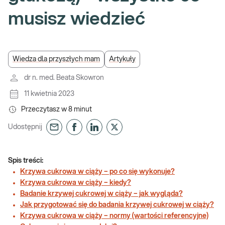
musisz wiedzieć
Wiedza dla przyszłych mam
Artykuły
dr n. med. Beata Skowron
11 kwietnia 2023
Przeczytasz w
8
minut
Udostępnij
Spis treści:
Krzywa cukrowa w ciąży – po co się wykonuje?
Krzywa cukrowa w ciąży – kiedy?
Badanie krzywej cukrowej w ciąży – jak wygląda?
Jak przygotować się do badania krzywej cukrowej w ciąży?
Krzywa cukrowa w ciąży – normy (wartości referencyjne)