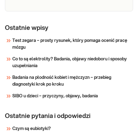
Test
obciążenia
Ostatnie wpisy
glukozą
Test obciążenia glukozą (2 pkt., 75 g, 2 h).
Test zegara – prosty rysunek, który pomaga ocenić pracę
(75g, 2 pkt:
Doustny test tolerancji glukozy -
mózgu
dwupunktowe badanie poziomu glukozy po
0, 2 h)
obciążeniu 75 gramami, w próbkach pobranych
(Krzywa
Co to są elektrolity? Badania, objawy niedoboru i sposoby
w czasie 0 i 2 godziny po podaniu glukozy.
cukrowa)
uzupełniania
Badania na płodność kobiet i mężczyzn – przebieg
Sprawdź
diagnostyki krok po kroku
SIBO u dzieci – przyczyny, objawy, badania
Ostatnie pytania i odpowiedzi
Czym są eubiotyki?