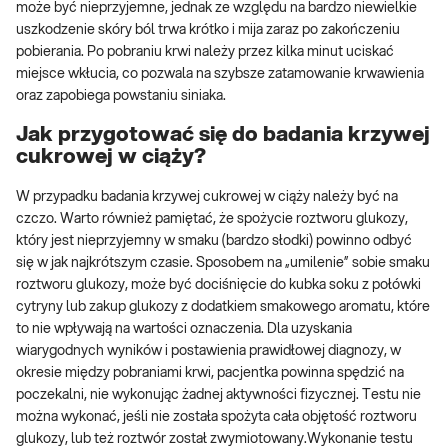
może być nieprzyjemne, jednak ze względu na bardzo niewielkie
uszkodzenie skóry ból trwa krótko i mija zaraz po zakończeniu
pobierania. Po pobraniu krwi należy przez kilka minut uciskać
miejsce wkłucia, co pozwala na szybsze zatamowanie krwawienia
oraz zapobiega powstaniu siniaka.
Jak przygotować się do badania krzywej
cukrowej w ciąży?
W przypadku badania krzywej cukrowej w ciąży należy być na
czczo. Warto również pamiętać, że spożycie roztworu glukozy,
który jest nieprzyjemny w smaku (bardzo słodki) powinno odbyć
się w jak najkrótszym czasie. Sposobem na „umilenie” sobie smaku
roztworu glukozy, może być dociśnięcie do kubka soku z połówki
cytryny lub zakup glukozy z dodatkiem smakowego aromatu, które
to nie wpływają na wartości oznaczenia. Dla uzyskania
wiarygodnych wyników i postawienia prawidłowej diagnozy, w
okresie między pobraniami krwi, pacjentka powinna spędzić na
poczekalni, nie wykonując żadnej aktywności fizycznej. Testu nie
można wykonać, jeśli nie została spożyta cała objętość roztworu
glukozy, lub też roztwór został zwymiotowany.Wykonanie testu