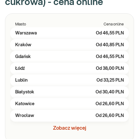
cukrowa) - cena online
Miasto
Cena online
Warszawa
Od
46,55 PLN
Kraków
Od
40,85 PLN
Gdańsk
Od
46,55 PLN
Łódź
Od
38,00 PLN
Lublin
Od
33,25 PLN
Białystok
Od
30,40 PLN
Katowice
Od
26,60 PLN
Wrocław
Od
26,60 PLN
Zobacz więcej