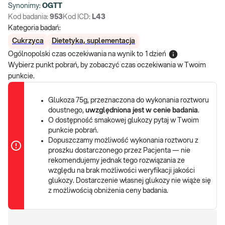
Synonimy:
OGTT
Kod badania:
953
Kod ICD:
L43
Kategoria badań:
Cukrzyca
Dietetyka, suplementacja
Ogólnopolski czas oczekiwania na wynik
to
1 dzień
Wybierz punkt pobrań, by zobaczyć czas oczekiwania w Twoim
punkcie.
Glukoza 75g, przeznaczona do wykonania roztworu
doustnego,
uwzględniona jest w cenie badania
.
O dostępność smakowej glukozy pytaj w Twoim
punkcie pobrań.
Dopuszczamy możliwość wykonania roztworu z
proszku dostarczonego przez Pacjenta — nie
rekomendujemy jednak tego rozwiązania ze
względu na brak możliwości weryfikacji jakości
glukozy. Dostarczenie własnej glukozy nie wiąże się
z możliwością obniżenia ceny badania.