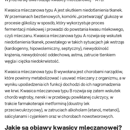
Kwasica mleczanowa typu A jest skutkiem niedotlenienia tkanek.
W przemianach beztlenowych, komórki „przetwarzają” glukozę w
procesie glikolizy w sposób, który wykorzystuje proces
fermentacji mlekowej i prowadzi do powstania kwasu mlekowego,
czyli mleczanu. Kwasica mleczanowa typu A rozwija się wskutek
niedotlenienia tkanek, powstałego w takich sytuacjach jak wstrząs
(kardiogenny, hipowolemiczny, septyczny), niewydolność
krążenia, niewydolność oddechowa, astma, zatrucie tlenkiem
węgla i ciężka niedokrwistość.
Kwasica mleczanowa typu B wywołana jest chorobami narządów,
które powinny metabolizować i usuwać mleczany z organizmu, a w
wyniku upośledzenia ich funkcji dochodzi do ich nagromadzenia
we krwi. Kwasica mleczanowa typu B rozwija się zatem wskutek
chorób wątroby, nerek i w przebiegu powikłanej cukrzycy, w
trakcie farmakoterapii metforminą (doustny lek
przeciwcukrzycowy), w zatruciach alkoholem (etanol, metanol),
salicylanami i cyjankiem oraz w chorobach nowotworowych.
Jakie są objawy kwasicy mleczanowej?