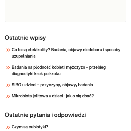
Elektrolity (Na,
Elektrolity (sód, potas). Diagnostyka
równowagi wodno-elektrolitowej i
K)
Ostatnie wpisy
diagnostyka zaburzeń równowagi
kwasowo-zasadowej.
Co to są elektrolity? Badania, objawy niedoboru i sposoby
uzupełniania
Sprawdź
Badania na płodność kobiet i mężczyzn – przebieg
diagnostyki krok po kroku
SIBO u dzieci – przyczyny, objawy, badania
Mikrobiota jelitowa u dzieci - jak o nią dbać?
Ostatnie pytania i odpowiedzi
Czym są eubiotyki?