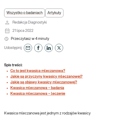
Wszystko o badaniach
Artykuły
Redakcja Diagnostyki
21 lipca 2022
Przeczytasz w
4
minuty
Udostępnij
Spis treści:
Co to jest kwasica mleczanowa?
Jakie są przyczyny kwasicy mleczanowej?
Jakie są objawy kwasicy mleczanowej?
Kwasica mleczanowa – badania
Kwasica mleczanowa – leczenie
Kwasica mleczanowa jest jednym z rodzajów kwasicy