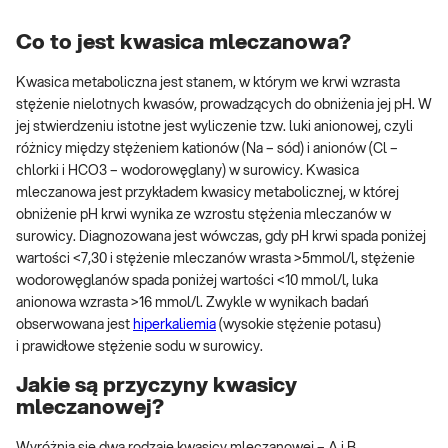
Co to jest kwasica mleczanowa?
Kwasica metaboliczna jest stanem, w którym we krwi wzrasta
stężenie nielotnych kwasów, prowadzących do obniżenia jej pH. W
jej stwierdzeniu istotne jest wyliczenie tzw. luki anionowej, czyli
różnicy między stężeniem kationów (Na – sód) i anionów (Cl –
chlorki i HCO3 – wodorowęglany) w surowicy. Kwasica
mleczanowa jest przykładem kwasicy metabolicznej, w której
obniżenie pH krwi wynika ze wzrostu stężenia mleczanów w
surowicy. Diagnozowana jest wówczas, gdy pH krwi spada poniżej
wartości <7,30 i stężenie mleczanów wrasta >5mmol/l, stężenie
wodorowęglanów spada poniżej wartości <10 mmol/l, luka
anionowa wzrasta >16 mmol/l. Zwykle w wynikach badań
obserwowana jest
hiperkaliemia
(wysokie stężenie potasu)
i prawidłowe stężenie sodu w surowicy.
Jakie są przyczyny kwasicy
mleczanowej?
Wyróżnia się dwa rodzaje kwasicy mleczanowej – A i B.