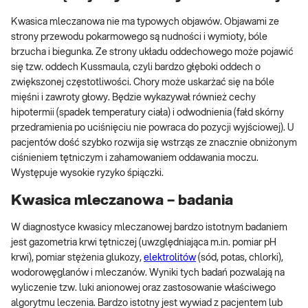
Kwasica mleczanowa nie ma typowych objawów. Objawami ze
strony przewodu pokarmowego są nudności i wymioty, bóle
brzucha i biegunka. Ze strony układu oddechowego może pojawić
się tzw. oddech Kussmaula, czyli bardzo głęboki oddech o
zwiększonej częstotliwości. Chory może uskarżać się na bóle
mięśni i zawroty głowy. Będzie wykazywał również cechy
hipotermii (spadek temperatury ciała) i odwodnienia (fałd skórny
przedramienia po uciśnięciu nie powraca do pozycji wyjściowej). U
pacjentów dość szybko rozwija się wstrząs ze znacznie obniżonym
ciśnieniem tętniczym i zahamowaniem oddawania moczu.
Występuje wysokie ryzyko śpiączki.
Kwasica mleczanowa – badania
W diagnostyce kwasicy mleczanowej bardzo istotnym badaniem
jest gazometria krwi tętniczej (uwzględniająca m.in. pomiar pH
krwi), pomiar stężenia glukozy,
elektrolitów
(sód, potas, chlorki),
wodorowęglanów i mleczanów. Wyniki tych badań pozwalają na
wyliczenie tzw. luki anionowej oraz zastosowanie właściwego
algorytmu leczenia. Bardzo istotny jest wywiad z pacjentem lub