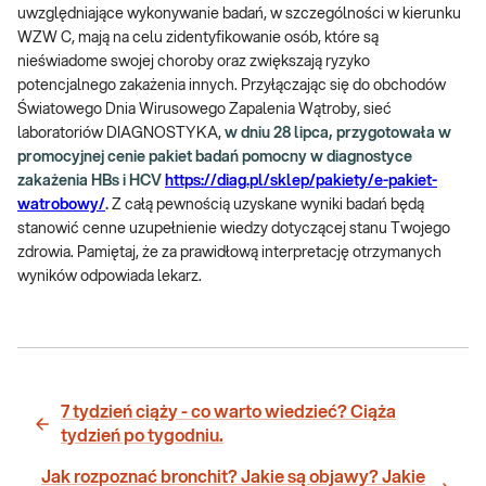
uwzględniające wykonywanie badań, w szczególności w kierunku
WZW C, mają na celu zidentyfikowanie osób, które są
nieświadome swojej choroby oraz zwiększają ryzyko
potencjalnego zakażenia innych. Przyłączając się do obchodów
Światowego Dnia Wirusowego Zapalenia Wątroby, sieć
laboratoriów DIAGNOSTYKA,
w dniu 28 lipca, przygotowała w
promocyjnej cenie pakiet badań pomocny w diagnostyce
zakażenia HBs i HCV
https://diag.pl/sklep/pakiety/e-pakiet-
watrobowy/
.
Z całą pewnością uzyskane wyniki badań będą
stanowić cenne uzupełnienie wiedzy dotyczącej stanu Twojego
zdrowia. Pamiętaj, że za prawidłową interpretację otrzymanych
wyników odpowiada lekarz.
7 tydzień ciąży - co warto wiedzieć? Ciąża
tydzień po tygodniu.
Jak rozpoznać bronchit? Jakie są objawy? Jakie