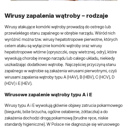
Wirusy zapalenia wątroby – rodzaje
Wirusy atakujące komórki wątroby prowadzą do ostrego lub
przewlekłego stanu zapalnego w obrębie narządu. Wśród nich
wyróżnić można tzw. wirusy hepatotropowe pierwotne, których
celem ataku są wyłącznie komórki wątroby oraz wirusy
hepatotropowe wtórne (opryszczki, ospy wietrznej, odry), które
wywołują chorobę innego narządu lub całego układu, niekiedy
uszkadzając dodatkowo wątrobę. Najczęściej przyczyną stanu
zapalnego w wątrobie są zakażenia wirusami pierwotnymi, czyli
wirusami zapalenia wątroby typu A (HAV), B (HBV), C (HCV), D
(HDV) i E (HEV).
Wirusowe zapalenie wątroby typu A i E
Wirusy typu A i E wywołują głównie objawy zatrucia pokarmowego
(biegunki, bóle brzucha, ogólne osłabienie, żółtaczka) a do
zakażenia dochodzi drogą pokarmową (brudne ręce, niskie
standardy higieniczne). W Polsce nie diagnozuje się wirusowego