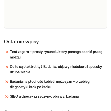
Próby
wątrobowe
Ostatnie wpisy
Próby wątrobowe. Oznaczenie wartości
(ALT, AST,
parametrów wątroby (enzymów
Test zegara – prosty rysunek, który pomaga ocenić pracę
wątrobowych i bilirubiny) przydatne w
ALP, BIL,
mózgu
diagnostyce chorób wątroby i dróg
GGTP)
żółciowych.
Co to są elektrolity? Badania, objawy niedoboru i sposoby
Sprawdź
uzupełniania
Badania na płodność kobiet i mężczyzn – przebieg
diagnostyki krok po kroku
SIBO u dzieci – przyczyny, objawy, badania