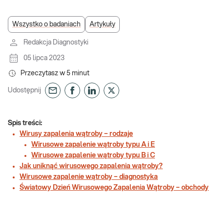
Wszystko o badaniach
Artykuły
Redakcja Diagnostyki
05 lipca 2023
Przeczytasz w
5
minut
Udostępnij
Spis treści:
Wirusy zapalenia wątroby – rodzaje
Wirusowe zapalenie wątroby typu A i E
Wirusowe zapalenie wątroby typu B i C
Jak uniknąć wirusowego zapalenia wątroby?
Wirusowe zapalenie wątroby – diagnostyka
Światowy Dzień Wirusowego Zapalenia Wątroby – obchody