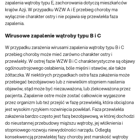
zapalenia wątroby typu E, zachorowania dotyczą mieszkańców
krajów Azji. W przypadku WZW A i E przebieg choroby ma
wyłącznie charakter ostry i nie pojawia się przewlekła faza
zapalenia.
Wirusowe zapalenie wątroby typu B i C
W przypadku zarażenia wirusami zapalenia wątroby typu B i C
przebieg choroby może mieć zarówno charakter ostry i
przewlekły. W ostrej fazie WZW B i C charakterystyczne są objawy
ogólnoustrojowego osłabienia, bóle mięśni i stawów, ale także
żółtaczka. W niektórych przypadkach ostra faza zakażenia może
przebiegać bezobjawowo lub z niewielkim stopniem nasilenia
objawów, stąd może być niezauważona, lub zlekceważona przez
pacjenta. Zapalenie ostre może zostać całkowicie wygaszone
przez organizm lub też przejść w fazę przewlekłą, która obciążona
jest wysokim ryzykiem rozwinięcia powikłań. Faza przewlekła
zakażenia bardzo często jest fazą bezobjawową, w której dochodzi
do nieustannej przebudowy miąższu wątroby, jej włóknienia i
stopniowego rozwoju niewydolności narządu. Odległą
konsekwencją przewlekłej fazy choroby jest marskość wątroby