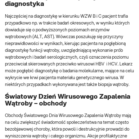
diagnostyka
Najczęściej na diagnostykę w kierunku WZW B i C pacjent trafia
przypadkowo np. w trakcie badań okresowych, w wyniku których
dowiaduje się o podwyższonych poziomach enzymów
wątrobowych (ALT, AST). Wówczas poszukuję się przyczyny
nieprawidłowości w wynikach, kierując pacjenta na pogłębioną
diagnostykę funkcji wątroby, uwzględniającą wykonanie
prób
wątrobowych
i badań serologicznych, czyli oznaczenia poziomu
przeciwciał skierowanych przeciwko wirusowi
HBV
i
HCV
. Lekarz
może pogłębić diagnostykę o badania molekularne, mające na celu
wykrycie we krwi pacjenta materiału genetycznego wirusa. W
niektórych przypadkach wykonywana jest także biopsja wątroby.
Światowy Dzień Wirusowego Zapalenia
Wątroby – obchody
Obchody Światowego Dnia Wirusowego Zapalenia Wątroby mają
na celu zwiększyć świadomość społeczeństwa na temat często
bezobjawowej choroby, która powoli i destrukcyjnie prowadzi do
wyniszczenia wątroby i całego organizmu. Akcje profilaktyczne