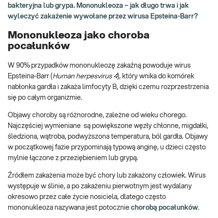
bakteryjna lub grypa. Mononukleoza – jak długo trwa i jak
wyleczyć zakażenie wywołane przez wirusa Epsteina-Barr?
Mononukleoza jako choroba
pocałunków
W 90% przypadków mononukleozę zakaźną powoduje wirus
Epsteina-Barr (
Human herpesvirus 4
), który wnika do komórek
nabłonka gardła i zakaża limfocyty B, dzięki czemu rozprzestrzenia
się po całym organizmie.
Objawy choroby są różnorodne, zależne od wieku chorego.
Najczęściej wymieniane są powiększone węzły chłonne, migdałki,
śledziona, wątroba, podwyższona temperatura, ból gardła. Objawy
w początkowej fazie przypominają typową anginę, u dzieci często
mylnie łączone z przeziębieniem lub grypą.
Źródłem zakażenia może być chory lub zakażony człowiek. Wirus
występuje w ślinie, a po zakażeniu pierwotnym jest wydalany
okresowo przez całe życie nosiciela, dlatego często
mononukleoza nazywana jest potocznie
chorobą pocałunków
.