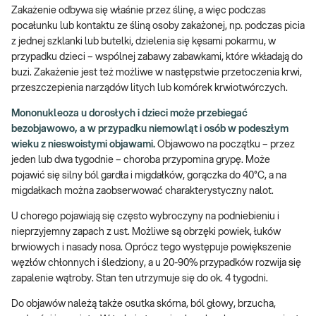
Zakażenie odbywa się właśnie przez ślinę, a więc podczas
pocałunku lub kontaktu ze śliną osoby zakażonej, np. podczas picia
z jednej szklanki lub butelki, dzielenia się kęsami pokarmu, w
przypadku dzieci – wspólnej zabawy zabawkami, które wkładają do
buzi. Zakażenie jest też możliwe w następstwie przetoczenia krwi,
przeszczepienia narządów litych lub komórek krwiotwórczych.
Mononukleoza u dorosłych i dzieci może przebiegać
bezobjawowo, a w przypadku niemowląt i osób w podeszłym
wieku z nieswoistymi objawami.
Objawowo na początku – przez
jeden lub dwa tygodnie – choroba przypomina grypę. Może
pojawić się silny ból gardła i migdałków, gorączka do 40°C, a na
migdałkach można zaobserwować charakterystyczny nalot.
U chorego pojawiają się często wybroczyny na podniebieniu i
nieprzyjemny zapach z ust. Możliwe są obrzęki powiek, łuków
brwiowych i nasady nosa. Oprócz tego występuje powiększenie
węzłów chłonnych i śledziony, a u 20-90% przypadków rozwija się
zapalenie wątroby. Stan ten utrzymuje się do ok. 4 tygodni.
Do objawów należą także osutka skórna, ból głowy, brzucha,