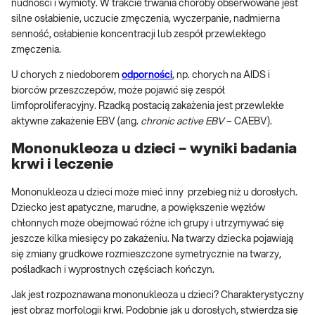
nudności i wymioty. W trakcie trwania choroby obserwowane jest
silne osłabienie, uczucie zmęczenia, wyczerpanie, nadmierna
senność, osłabienie koncentracji lub zespół przewlekłego
zmęczenia.
U chorych z niedoborem
odporności
, np. chorych na AIDS i
biorców przeszczepów, może pojawić się zespół
limfoproliferacyjny. Rzadką postacią zakażenia jest przewlekłe
aktywne zakażenie EBV (ang.
chronic active EBV
– CAEBV).
Mononukleoza u dzieci – wyniki badania
krwi i leczenie
Mononukleoza u dzieci może mieć inny przebieg niż u dorosłych.
Dziecko jest apatyczne, marudne, a powiększenie węzłów
chłonnych może obejmować różne ich grupy i utrzymywać się
jeszcze kilka miesięcy po zakażeniu. Na twarzy dziecka pojawiają
się zmiany grudkowe rozmieszczone symetrycznie na twarzy,
pośladkach i wyprostnych częściach kończyn.
Jak jest rozpoznawana mononukleoza u dzieci? Charakterystyczny
jest obraz morfologii krwi. Podobnie jak u dorosłych, stwierdza się