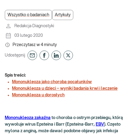
Wszystko o badaniach
Artykuły
Redakcja Diagnostyki
03 lutego 2020
Przeczytasz w
4
minuty
Udostępnij
Spis treści:
Mononukleoza jako choroba pocałunków
Mononukleoza u dzieci – wyniki badania krwi i leczenie
Mononukleoza u dorosłych
Mononukleoza zakaźna
to choroba o ostrym przebiegu, którą
wywołuje wirus Epsteina i Barr (Epsteina-Barr,
EBV
). Często
mylona z anginą, może dawać podobne objawy jak infekcja