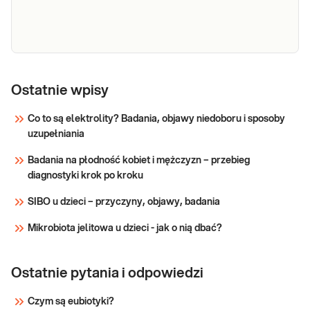
szczególnie mononukleozy zakaźnej.
Sprawdź
EBV
Oznaczenie jakościowe przeciwciał IgM
(Epstein-
Ostatnie wpisy
specyficznych dla antygenów wirusa Epsteina-
Barr virus)
Barr (EBV) w surowicy krwi żylnej, przydatne w
Co to są elektrolity? Badania, objawy niedoboru i sposoby
IgM
diagnostyce serologicznej zakażenia EBV,
uzupełniania
szczególnie mononukleozy zakaźnej.
Sprawdź
Badania na płodność kobiet i mężczyzn – przebieg
diagnostyki krok po kroku
SIBO u dzieci – przyczyny, objawy, badania
Mikrobiota jelitowa u dzieci - jak o nią dbać?
Ostatnie pytania i odpowiedzi
Czym są eubiotyki?