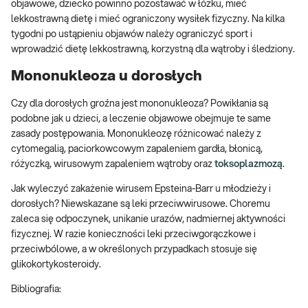
objawowe, dziecko powinno pozostawać w łóżku, mieć
lekkostrawną dietę i mieć ograniczony wysiłek fizyczny. Na kilka
tygodni po ustąpieniu objawów należy ograniczyć sport i
wprowadzić dietę lekkostrawną, korzystną dla wątroby i śledziony.
Mononukleoza u dorosłych
Czy dla dorosłych groźna jest mononukleoza? Powikłania są
podobne jak u dzieci, a leczenie objawowe obejmuje te same
zasady postępowania. Mononukleozę różnicować należy z
cytomegalią, paciorkowcowym zapaleniem gardła, błonicą,
różyczką, wirusowym zapaleniem wątroby oraz
toksoplazmozą
.
Jak wyleczyć zakażenie wirusem Epsteina-Barr u młodzieży i
dorosłych? Niewskazane są leki przeciwwirusowe. Choremu
zaleca się odpoczynek, unikanie urazów, nadmiernej aktywności
fizycznej. W razie konieczności leki przeciwgorączkowe i
przeciwbólowe, a w określonych przypadkach stosuje się
glikokortykosteroidy.
Bibliografia: