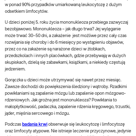
w ponad 90% przypadków umiarkowaną leukocytozę z dużym
odsetkiem limfocytów.
U dzieci poniżej 5. roku życia mononukleoza przebiega zazwyczaj
bezobjawowo. Mononukleoza – jak długo trwa? Jej wylęganie
może trwać 30–50 dni, a zakażenie jest możliwe przez cały czas
rozwijania się choroby i do 6 miesięcy po wystąpieniu objawów,
przez co na zakażenie są narażone dzieci w żłobkach,
przedszkolach i innych placówkach, gdzie przebywają w dużych
skupiskach, dzielą się zabawkami, książkami, a niekiedy częstują
jedzeniem.
Gorączka u dzieci może utrzymywać się nawet przez miesiąc.
Zawsze dochodzi do powiększenia śledziony i wątroby. Rzadkimi
powikłaniami są zapalenie mózgu lub zapalenie opon mózgowo-
rdzeniowych. Jak groźna jest mononukleoza? Powikłania to
małopłytkowość, padaczka, zapalenie rdzenia kręgowego, trzustki,
jąder, mięśnia sercowego i mózgu.
Podczas
badania krwi
obserwuje się leukocytozę i limfocytozę
oraz limfocyty atypowe. Nie istnieje leczenie przyczynowe, jedynie