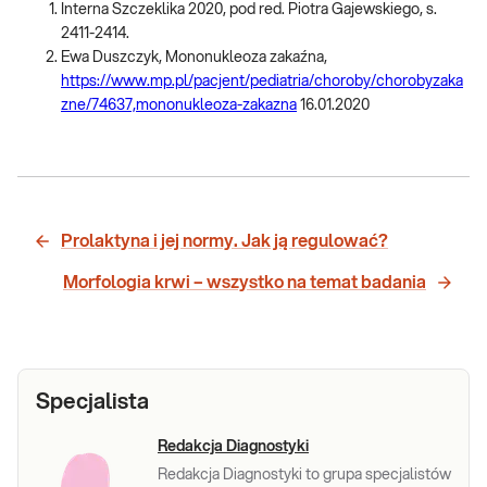
Interna Szczeklika 2020, pod red. Piotra Gajewskiego, s.
2411-2414.
Ewa Duszczyk, Mononukleoza zakaźna,
https://www.mp.pl/pacjent/pediatria/choroby/chorobyzaka
zne/74637,mononukleoza-zakazna
16.01.2020
Prolaktyna i jej normy. Jak ją regulować?
Morfologia krwi – wszystko na temat badania
Specjalista
Redakcja Diagnostyki
Redakcja Diagnostyki to grupa specjalistów