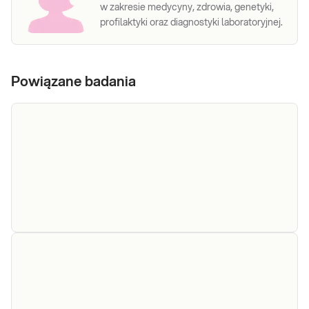
w zakresie medycyny, zdrowia, genetyki,
profilaktyki oraz diagnostyki laboratoryjnej.
Powiązane badania
EBV
Oznaczenie ilościowe przeciwciał IgG
(Epstein-
specyficznych dla antygenów wirusa Epsteina-
Barr virus)
Barr (EBV) w surowicy krwi żylnej, przydatne w
IgG
diagnostyce serologicznej zakażenia EBV,