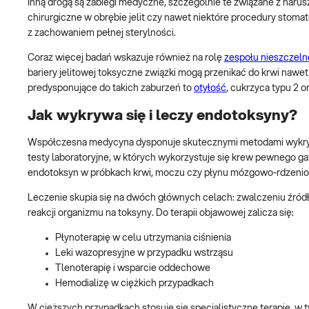
Inną drogą są zabiegi medyczne, szczególnie te związane z narus
chirurgiczne w obrębie jelit czy nawet niektóre procedury stom
z zachowaniem pełnej sterylności.
Coraz więcej badań wskazuje również na rolę
zespołu nieszczelne
bariery jelitowej toksyczne związki mogą przenikać do krwi naw
predysponujące do takich zaburzeń to
otyłość
, cukrzyca typu 2 
Jak wykrywa się i leczy endotoksyny?
Współczesna medycyna dysponuje skutecznymi metodami wykrywan
testy laboratoryjne, w których wykorzystuje się krew pewnego g
endotoksyn w próbkach krwi, moczu czy płynu mózgowo-rdzeni
Leczenie skupia się na dwóch głównych celach: zwalczeniu źródła
reakcji organizmu na toksyny. Do terapii objawowej zalicza się:
Płynoterapię w celu utrzymania ciśnienia
Leki wazopresyjne w przypadku wstrząsu
Tlenoterapię i wsparcie oddechowe
Hemodializę w ciężkich przypadkach
W cięższych przypadkach stosuje się specjalistyczne terapie, 