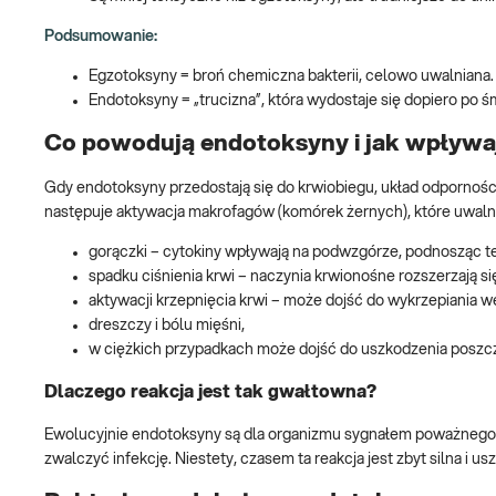
Podsumowanie:
Egzotoksyny = broń chemiczna bakterii, celowo uwalniana.
Endotoksyny = „trucizna”, która wydostaje się dopiero po śmi
Co powodują endotoksyny i jak wpływa
Gdy endotoksyny przedostają się do krwiobiegu, układ odpornośc
następuje aktywacja makrofagów (komórek żernych), które uwalniają
gorączki – cytokiny wpływają na podwzgórze, podnosząc te
spadku ciśnienia krwi – naczynia krwionośne rozszerzają s
aktywacji krzepnięcia krwi – może dojść do wykrzepiania 
dreszczy i bólu mięśni,
w ciężkich przypadkach może dojść do uszkodzenia poszc
Dlaczego reakcja jest tak gwałtowna?
Ewolucyjnie endotoksyny są dla organizmu sygnałem poważnego z
zwalczyć infekcję. Niestety, czasem ta reakcja jest zbyt silna i us