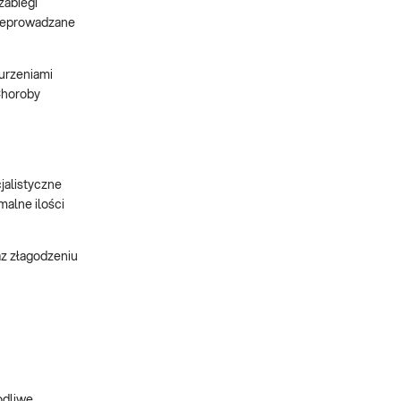
zabiegi
rzeprowadzane
urzeniami
Choroby
jalistyczne
malne ilości
az złagodzeniu
odliwe