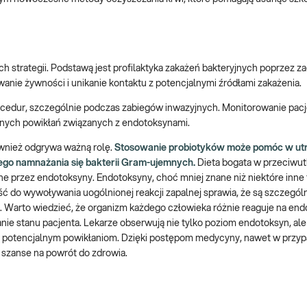
h strategii. Podstawą jest profilaktyka zakażeń bakteryjnych poprzez 
anie żywności i unikanie kontaktu z potencjalnymi źródłami zakażenia.
cedur, szczególnie podczas zabiegów inwazyjnych. Monitorowanie pac
lnych powikłań związanych z endotoksynami.
wnież odgrywa ważną rolę.
Stosowanie probiotyków może pomóc w ut
nego namnażania się bakterii Gram-ujemnych.
Dieta bogata w przeciwut
e przez endotoksyny. Endotoksyny, choć mniej znane niż niektóre inne
ść do wywoływania uogólnionej reakcji zapalnej sprawia, że są szczegól
Warto wiedzieć, że organizm każdego człowieka różnie reaguje na end
nie stanu pacjenta. Lekarze obserwują nie tylko poziom endotoksyn, ale
ec potencjalnym powikłaniom. Dzięki postępom medycyny, nawet w przy
szanse na powrót do zdrowia.