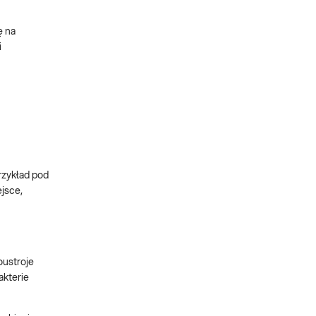
ę na
i
rzykład pod
ejsce,
oustroje
bakterie