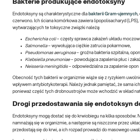
Bakterie produkujące endotoksyny
Endotoksyny są charakterystyczne dla
bakterii Gram-ujemnych
,
czerwono. Ich ściana komórkowa zawiera lipopolisacharyd (LPS), 
wytwarzających te toksyczne związki należą:
Escherichia coli
– częsty sprawca zakażeń układu moczow
Salmonella
– wywołująca ciężkie zatrucia pokarmowe,
Pseudomonas aeruginosa
– groźna bakteria szpitalna, opo
Klebsiella pneumoniae
– powodująca zapalenia płuc i zakaż
Neisseria meningitidis
– odpowiedzialna za zapalenie opo
Obecność tych bakterii w organizmie wiąże się z ryzykiem uwoln
wpływem antybiotykoterapii. Należy jednak pamiętać, że sama ich
ponieważ część tych drobnoustrojów może wchodzić w skład na
Drogi przedostawania się endotoksyn d
Endotoksyny mogą dostać się do krwiobiegu na kilka sposobów. N
namnażają się w organizmie, a następnie są niszczone przez ukła
przedostają się do krwi, a ich rozpad prowadzi do masowego uwal