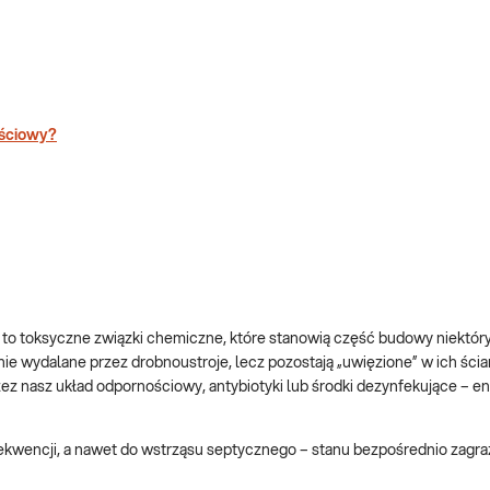
ościowy?
to toksyczne związki chemiczne, które stanowią część budowy niektóry
nie wydalane przez drobnoustroje, lecz pozostają „uwięzione” w ich ści
zez nasz układ odpornościowy, antybiotyki lub środki dezynfekujące – 
wencji, a nawet do wstrząsu septycznego – stanu bezpośrednio zagra