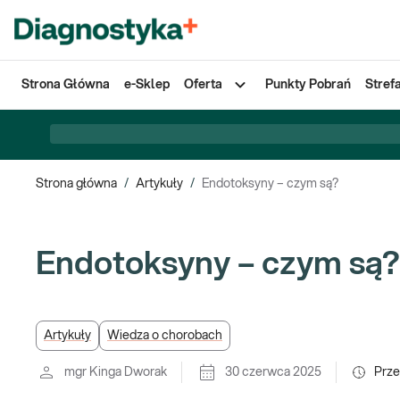
Strona Główna
e-Sklep
Oferta
Punkty Pobrań
Stref
Strona główna
/
Artykuły
/
Endotoksyny – czym są?
Endotoksyny – czym są?
Artykuły
Wiedza o chorobach
mgr Kinga Dworak
30 czerwca 2025
Prze