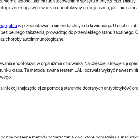
zeniem ciągłości tkanek lub stosowaniem sprzętu medycznego. Dializy, 
atologiczne mogą wprowadzać endotoksyny do organizmu, jeśli nie są p
go jelita
w przedostawaniu się endotoksyn do krwiobiegu. U osób z zab
et bez pełnego zakażenia, prowadząc do przewlekłego stanu zapalnego. 
oraz choroby autoimmunologiczne.
ia endotoksyn w organizmie człowieka. Najczęściej stosuje się spec
atunku kraba. Ta metoda, zwana testem LAL, pozwala wykryć nawet mini
owego.
 infekcji (najczęściej za pomocą starannie dobranych antybiotyków) or
w tym nowoczesne metody oczyszczania krwi, które pomagają usunąć szk