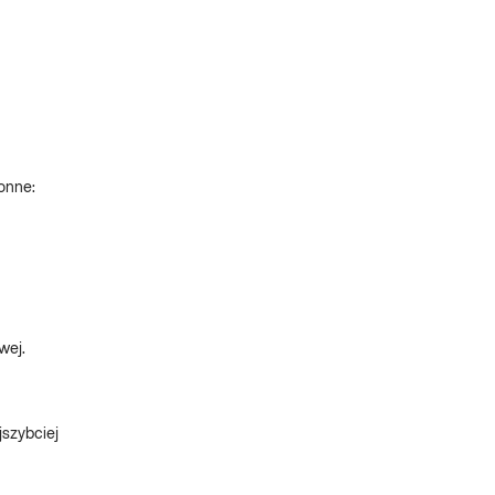
onne:
wej.
szybciej