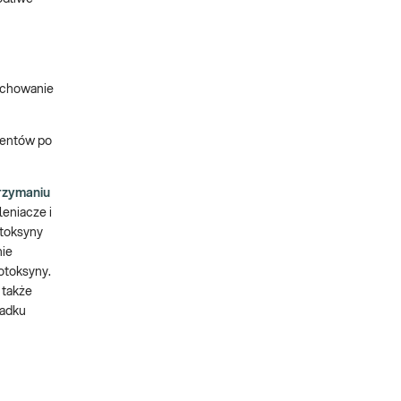
zachowanie
jentów po
rzymaniu
leniacze i
 toksyny
nie
otoksyny.
 także
padku