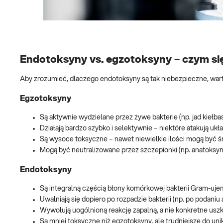
Endotoksyny vs. egzotoksyny – czym się
Aby zrozumieć, dlaczego endotoksyny są tak niebezpieczne, war
Egzotoksyny
Są aktywnie wydzielane przez żywe bakterie (np. jad kieł
Działają bardzo szybko i selektywnie – niektóre atakują ukła
Są wysoce toksyczne – nawet niewielkie ilości mogą być ś
Mogą być neutralizowane przez szczepionki (np. anatoksyn
Endotoksyny
Są integralną częścią błony komórkowej bakterii Gram-uj
Uwalniają się dopiero po rozpadzie bakterii (np. po podaniu 
Wywołują uogólnioną reakcję zapalną, a nie konkretne usz
Są mniej toksyczne niż egzotoksyny, ale trudniejsze do un