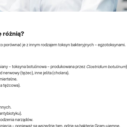
 różnią?
to porównać je z innym rodzajem toksyn bakteryjnych – egzotoksynami.
basiany – toksyna botulinowa – produkowana przez
Clostridium botulinum
)
d nerwowy (tężec), inne jelita (cholera).
miertelne.
a tężcowa).
emnych.
antybiotyku).
kodzenia narządów.
iknięcia – ponieważ są wszędzie tam, gdzie są bakterie Gram-ujemne.