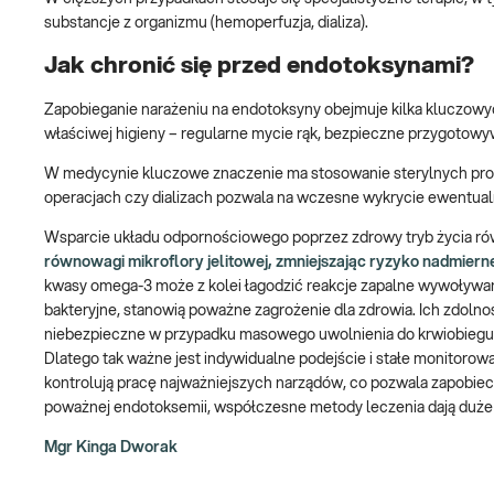
substancje z organizmu (hemoperfuzja, dializa).
Jak chronić się przed endotoksynami?
Zapobieganie narażeniu na endotoksyny obejmuje kilka kluczowyc
właściwej higieny – regularne mycie rąk, bezpieczne przygotowyw
W medycynie kluczowe znaczenie ma stosowanie sterylnych pro
operacjach czy dializach pozwala na wczesne wykrycie ewentua
Wsparcie układu odpornościowego poprzez zdrowy tryb życia ró
równowagi mikroflory jelitowej, zmniejszając ryzyko nadmier
kwasy omega-3 może z kolei łagodzić reakcje zapalne wywoływan
bakteryjne, stanowią poważne zagrożenie dla zdrowia. Ich zdolno
niebezpieczne w przypadku masowego uwolnienia do krwiobiegu. 
Dlatego tak ważne jest indywidualne podejście i stałe monitorowa
kontrolują pracę najważniejszych narządów, co pozwala zapobi
poważnej endotoksemii, współczesne metody leczenia dają duże 
Mgr Kinga Dworak