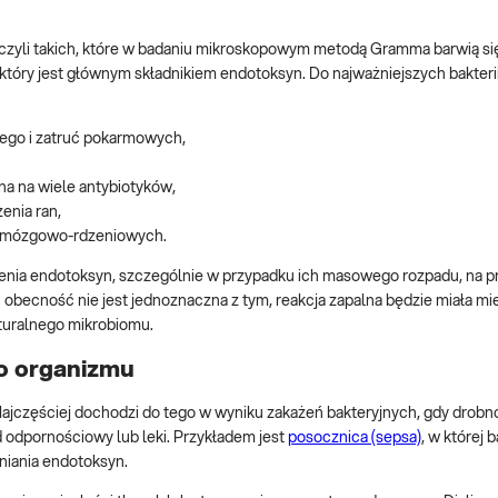
 czyli takich, które w badaniu mikroskopowym metodą Gramma barwią si
który jest głównym składnikiem endotoksyn. Do najważniejszych bakteri
ego i zatruć pokarmowych,
rna na wiele antybiotyków,
enia ran,
n mózgowo-rdzeniowych.
ienia endotoksyn, szczególnie w przypadku ich masowego rozpadu, na p
 obecność nie jest jednoznaczna z tym, reakcja zapalna będzie miała mi
turalnego mikrobiomu.
o organizmu
ajczęściej dochodzi do tego w wyniku zakażeń bakteryjnych, gdy drobn
d odpornościowy lub leki. Przykładem jest
posocznica (sepsa)
, w której 
niania endotoksyn.