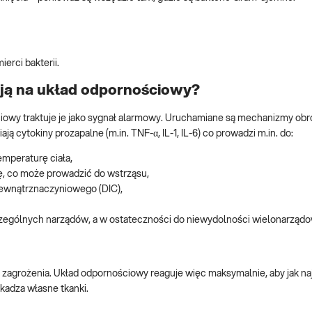
erci bakterii.
ją na układ odpornościowy?
iowy traktuje je jako sygnał alarmowy. Uruchamiane są mechanizmy obr
 cytokiny prozapalne (m.in. TNF-α, IL-1, IL-6) co prowadzi m.in. do:
mperaturę ciała,
ię, co może prowadzić do wstrząsu,
wewnątrznaczyniowego (DIC),
zególnych narządów, a w ostateczności do niewydolności wielonarządo
agrożenia. Układ odpornościowy reaguje więc maksymalnie, aby jak naj
zkadza własne tkanki.