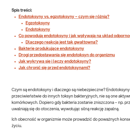
Spis treści:
Endotoksyny vs. egzotoksyny – czym się różnią?
Egzotoksyny
Endotoksyny
Co powodują endotoksyny i jak wpływają na układ odporn
Dlaczego reakcja jest tak gwałtowna?
Bakterie produkujące endotoksyny
Drogi przedostawania się endotoksyn do organizmu
Jak wykrywa się i leczy endotoksyny?
Jak chronić się przed endotoksynami?
Czym są endotoksyny i dlaczego są niebezpieczne? Endotoksyny 
przeciwieństwie do innych toksyn bakteryjnych, nie są one aktyw
komórkowych. Dopiero gdy bakteria zostanie zniszczona – np. pr
uwalniają się do otoczenia, wywołując silną reakcję zapalną.
Ich obecność w organizmie może prowadzić do poważnych konsek
życiu.