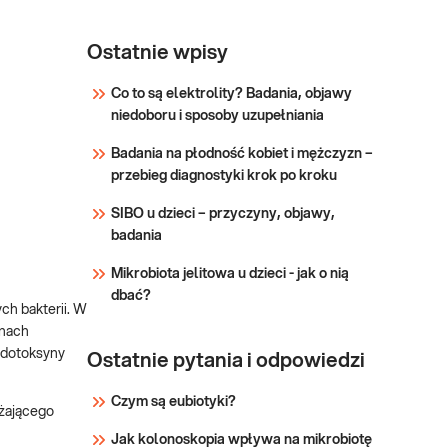
Ostatnie wpisy
Co to są elektrolity? Badania, objawy
niedoboru i sposoby uzupełniania
Badania na płodność kobiet i mężczyzn –
przebieg diagnostyki krok po kroku
SIBO u dzieci – przyczyny, objawy,
badania
Mikrobiota jelitowa u dzieci - jak o nią
dbać?
ch bakterii. W
anach
endotoksyny
Ostatnie pytania i odpowiedzi
Czym są eubiotyki?
żającego
Jak kolonoskopia wpływa na mikrobiotę