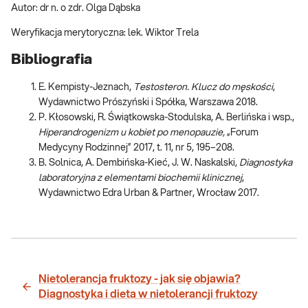
Autor: dr n. o zdr. Olga Dąbska
Weryfikacja merytoryczna: lek. Wiktor Trela
Bibliografia
E. Kempisty-Jeznach,
Testosteron. Klucz do męskości
,
Wydawnictwo Prószyński i Spółka, Warszawa 2018.
P. Kłosowski, R. Świątkowska-Stodulska, A. Berlińska i wsp.,
Hiperandrogenizm u kobiet po menopauzie,
„Forum
Medycyny Rodzinnej” 2017, t. 11, nr 5, 195–208.
B. Solnica, A. Dembińska-Kieć, J. W. Naskalski,
Diagnostyka
laboratoryjna z elementami biochemii klinicznej
,
Wydawnictwo Edra Urban & Partner, Wrocław 2017.
Nietolerancja fruktozy - jak się objawia?
Diagnostyka i dieta w nietolerancji fruktozy