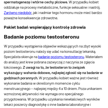
spermatogenezę i wtórne cechy płciowe.
W przypadku kobiet
oddziałuje na procesy metaboliczne, funkcje seksualne i nastrój.
Zarówno niedobór
, jak i nadmiar tego hormonu może mieć bardzo
poważne konsekwencje zdrowotne.
Pakiet badań wspierający kontrolę zdrowia
Badanie poziomu testosteronu
W przypadku wystąpienia objawów wskazujących na zbyt wysoki
poziom testosteronu należy się udać na konsultację lekarską.
Specjalista skieruje na
badanie poziomu testosteronu
. Materiałem
do analizy jest krew pobrana zazwyczaj z naczynia ze zgięcia
łokciowego.
Z uwagi na to, że testosteron to związek
wykazujący wahania dobowe, najlepiej zgłosić się na badanie w
godzinach porannych.
W przypadku kobiet ważne jest również
wykonanie badania w określonym momencie cyklu
menstruacyjnego – najlepiej między 4 a 10 dniem. Poza unikaniem
wzmożonej aktywności nie wymaga ono specjalnego
przygotowania. W przypadku uzyskania niewłaściwych wyników
lekarz poszerzy diagnostykę o inne badania laboratoryjne i