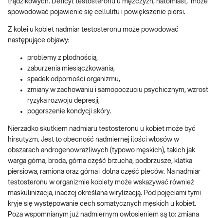
trądzikowych. Deficyt testosteronu u mężczyzn, natomiast, może
spowodować pojawienie się cellulitu i powiększenie piersi.
Z kolei u kobiet nadmiar testosteronu może powodować
następujące objawy:
problemy z płodnością,
zaburzenia miesiączkowania,
spadek odporności organizmu,
zmiany w zachowaniu i samopoczuciu psychicznym, wzrost
ryzyka rozwoju depresji,
pogorszenie kondycji skóry.
Nierzadko skutkiem nadmiaru testosteronu u kobiet może być
hirsutyzm. Jest to obecność nadmiernej ilości włosów w
obszarach androgenowrażliwych (typowo męskich), takich jak
warga górna, broda, górna część brzucha, podbrzusze, klatka
piersiowa, ramiona oraz górna i dolna część pleców. Na nadmiar
testosteronu w organizmie kobiety może wskazywać również
maskulinizacja, inaczej określana wirylizacją. Pod pojęciami tymi
kryje się występowanie cech somatycznych męskich u kobiet.
Poza wspomnianym już nadmiernym owłosieniem są to: zmiana