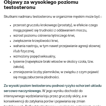
Objawy za wysokiego poziomu
testosteronu
Skutkami nadmiaru testosteronu w organizmie męskim może być: :
przerost gruczołu krokowego (prostaty), w efekcie czego
mogą pojawić się trudności z oddawaniem moczu,
wzrost poziomu ciśnienia tętniczego krwi,
zwiększenie krzepliwości krwi,
wahania nastroju, w tym nawet przejawianie agresji słownej
i/lub fizycznej,
wzmożony popęd seksualny,
łysienie (największe braki włosów w okolicy czoła, tzw.
zakola),
zmniejszenie liczby plemników, w związku z czym pojawić
się mogą zaburzenia płodności.
Za wysoki poziom testosteronu podnosi ryzyko schorzeń układu
sercowo-naczyniowego.
W jego wyniku dochodzi do
intensywnego wydzielania łoju przez gruczoły skóry, a w
konsekwencji do zatykania porów i pojawiania się zmian