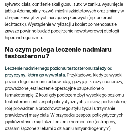
sylwetki ciała, obniżenie skali głosu, sutki w zaniku, wysunięcie
jabłka Adama, silny rozwój mięśni szkieletowych oraz zmiany w
obrębie zewnętrznych narządów płciowych (np. przerost
łechtaczki). Wystąpienie wirylizacji u kobiet po menopauzie
zawsze powinno budzić podejrzenie nowotworowej etiologii
hiperandrogenizmu.
Na czym polega leczenie nadmiaru
testosteronu?
Leczenie nadmiernego poziomu testosteronu zależy od
przyczyny, która go wywołała.
Przykładowo, kiedy za wysoki
poziom tego hormonu odpowiadają guzy jajnika czy nadnerczy,
prowadzone jest leczenie operacyjne uzupełnione o
farmakoterapię. Z kolei gdy podłożem zbyt wysokiego poziomu
testosteronu jest zespół policystycznych jajników, podkreśla się
rolę prowadzenia prozdrowotnego stylu życia i utrzymanie
prawidłowej masy ciała. W przypadku zespołu policystycznych
jajników stosuje się także leczenie hormonalne (estrogeny,
czasami łączone z lekami o działaniu antyandrogennym).