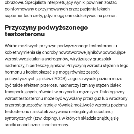
obrazowe. Specjalista interpretujący wyniki powinien zostać
poinformowany o przyjmowanych przez pacjenta lekach i
suplementach diety, gdyż mogą one oddziaływać na pomiar.
Przyczyny podwyższonego
testosteronu
Wśród możliwych przyczyn podwyższonego testosteronu u
kobiet wymienia się choroby nowotworowe jajników powodujące
wzrost wydzielalania androgenów, wirylizujący gruczolak
nadnerczy, hipertekozę jajników. Przyczyną wzrostu stężenia tego
hormonu u kobiet okazać się mogą również zespół
policystycznych jajników (PCOS). Jego za wysoki poziom może
być także efektem przerostu nadnerczy i zmiany stężeń białek
transportujących, również w przypadku mężczyzn. Patologiczny
wzrost testosteronu może być wywołany przez guz lub wrodzony
przerost gruczołów. Istnieje również możliwość wzrostu poziomu
testosteronu na skutek zażywania nielegalnych substancji
syntetycznych (tzw. dopingu), w których składzie znajdują się
środki anaboliczne i inne hormony.