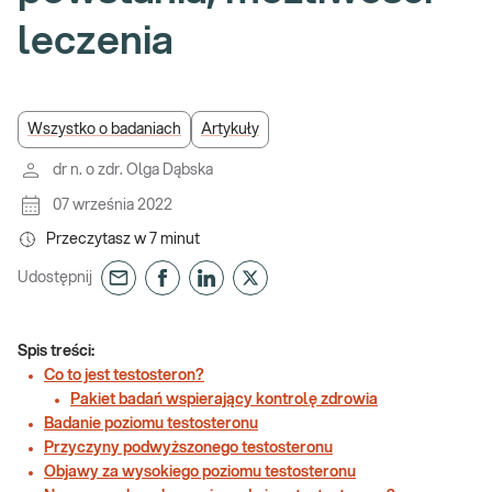
leczenia
Wszystko o badaniach
Artykuły
dr n. o zdr. Olga Dąbska
07 września 2022
Przeczytasz w
7
minut
Udostępnij
Spis treści:
Co to jest testosteron?
Pakiet badań wspierający kontrolę zdrowia
Badanie poziomu testosteronu
Przyczyny podwyższonego testosteronu
Objawy za wysokiego poziomu testosteronu