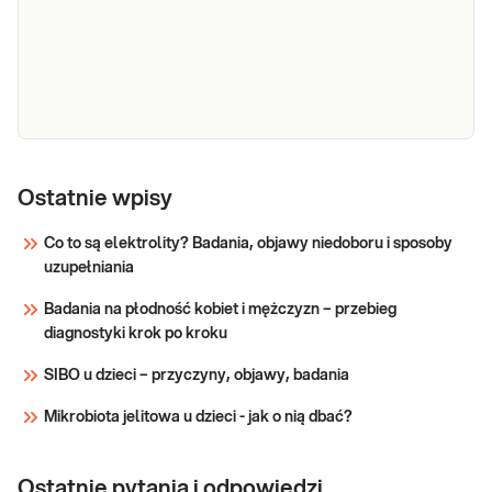
Testosteron
Testosteron. Oznaczanie testosteronu
całkowitego w krwi. Przydatne w diagnostyce i
Ostatnie wpisy
leczeniu chorób i stanów związanych z
nadmiarem lub niedoborem testosteronu.
Co to są elektrolity? Badania, objawy niedoboru i sposoby
Określenie przyczyn nieprawidłowej
uzupełniania
Sprawdź
androgenizacji ustroju.
Badania na płodność kobiet i mężczyzn – przebieg
diagnostyki krok po kroku
SIBO u dzieci – przyczyny, objawy, badania
Mikrobiota jelitowa u dzieci - jak o nią dbać?
Ostatnie pytania i odpowiedzi