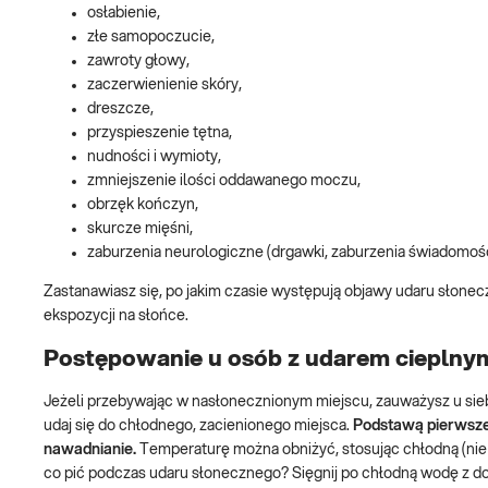
osłabienie,
złe samopoczucie,
zawroty głowy,
zaczerwienienie skóry,
dreszcze,
przyspieszenie tętna,
nudności i wymioty,
zmniejszenie ilości oddawanego moczu,
obrzęk kończyn,
skurcze mięśni,
zaburzenia neurologiczne (drgawki, zaburzenia świadomości
Zastanawiasz się, po jakim czasie występują objawy udaru słone
ekspozycji na słońce.
Postępowanie u osób z udarem cieplny
Jeżeli przebywając w nasłonecznionym miejscu, zauważysz u sie
udaj się do chłodnego, zacienionego miejsca.
Podstawą pierwszej
nawadnianie.
Temperaturę można obniżyć, stosując chłodną (nie 
co pić podczas udaru słonecznego? Sięgnij po chłodną wodę z dod