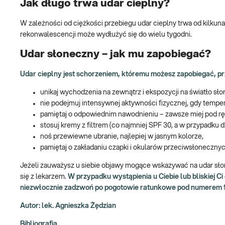
Jak długo trwa udar cieplny?
W zależności od ciężkości przebiegu udar cieplny trwa od kilkun
rekonwalescencji może wydłużyć się do wielu tygodni.
Udar słoneczny – jak mu zapobiegać?
Udar cieplny jest schorzeniem, któremu możesz zapobiegać, pr
unikaj wychodzenia na zewnątrz i ekspozycji na światło sł
nie podejmuj intensywnej aktywności fizycznej, gdy tempe
pamiętaj o odpowiednim nawodnieniu – zawsze miej pod rę
stosuj kremy z filtrem (co najmniej SPF 30, a w przypadku dz
noś przewiewne ubranie, najlepiej w jasnym kolorze,
pamiętaj o zakładaniu czapki i okularów przeciwsłoneczny
Jeżeli zauważysz u siebie objawy mogące wskazywać na udar słon
się z lekarzem.
W przypadku wystąpienia u Ciebie lub bliskiej 
niezwłocznie zadzwoń po pogotowie ratunkowe pod numerem 9
Autor: lek. Agnieszka Żędzian
Bibliografia