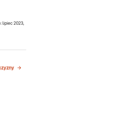
: lipiec 2023,
czyzny