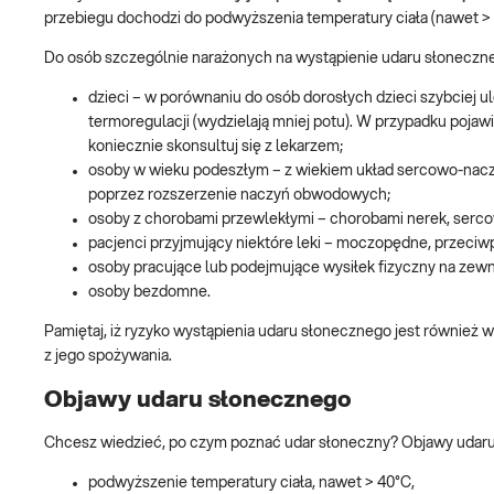
przebiegu dochodzi do podwyższenia temperatury ciała (nawet > 
Do osób szczególnie narażonych na wystąpienie udaru słoneczne
dzieci – w porównaniu do osób dorosłych dzieci szybciej
termoregulacji (wydzielają mniej potu). W przypadku poja
koniecznie skonsultuj się z lekarzem;
osoby w wieku podeszłym – z wiekiem układ sercowo-nacz
poprzez rozszerzenie naczyń obwodowych;
osoby z chorobami przewlekłymi – chorobami nerek, serc
pacjenci przyjmujący niektóre leki – moczopędne, przeciw
osoby pracujące lub podejmujące wysiłek fizyczny na zewn
osoby bezdomne.
Pamiętaj, iż ryzyko wystąpienia udaru słonecznego jest również
z jego spożywania.
Objawy udaru słonecznego
Chcesz wiedzieć, po czym poznać udar słoneczny? Objawy udaru c
podwyższenie temperatury ciała, nawet > 40°C,