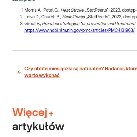
Morris A., Patel G.,
Heat Stroke
, „StatPearls”, 2023, dostęp 
Leiva D., Church B.,
Heat Illness
, „StatPearls”, 2023, dostęp
Groot E.,
Practical strategies for prevention and treatment 
https://www.ncbi.nlm.nih.gov/pmc/articles/PMC4131963/
.
Czy obfite miesiączki są naturalne? Badania, któr
warto wykonać
Więcej
+
artykułów