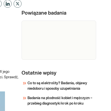
Powiązane badania
Morfologia
Morfologia krwi pełna (5-diff)
Podstawowe badanie krwi
W jego
krwi
Ostatnie wpisy
oceniające liczbę i wygląd
ci. Sprawdź,
krwinek: czerwonych, białych
Co to są elektrolity? Badania, objawy
(w 5 frakcjach) oraz płytek
niedoboru i sposoby uzupełniania
Sprawdź
krwi. Pomaga w wykrywaniu
Badania na płodność kobiet i mężczyzn –
infekcji, stanów zapalnych,
przebieg diagnostyki krok po kroku
niedokrwistości i innych
zaburzeń. Stosowane w