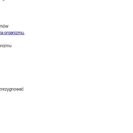
izmów
ia organizmu
,
anizmu
j zrezygnować