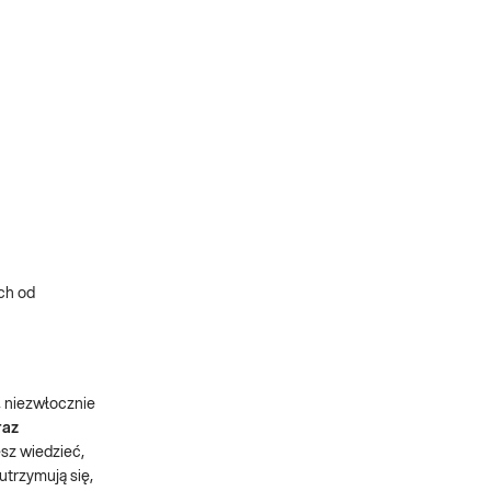
ch od
, niezwłocznie
raz
esz wiedzieć,
utrzymują się,