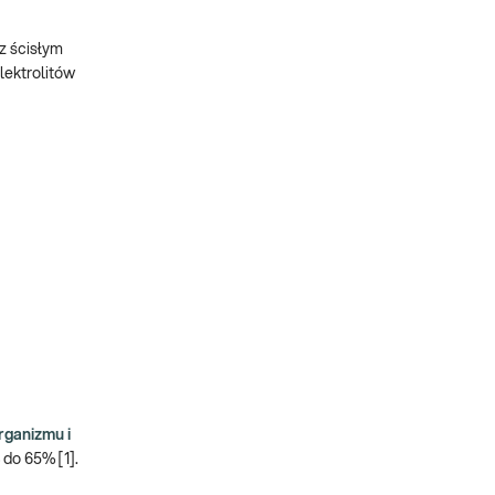
z ścisłym
elektrolitów
rganizmu i
do 65% [1].