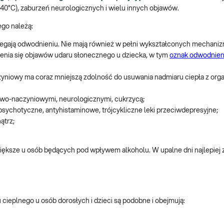
40°C), zaburzeń neurologicznych i wielu innych objawów.
go należą:
 ulegają odwodnieniu. Nie mają również w pełni wykształconych mechan
wienia się objawów udaru słonecznego u dziecka, w tym
oznak odwodnien
yniowy ma coraz mniejszą zdolność do usuwania nadmiaru ciepła z org
owo-naczyniowymi, neurologicznymi, cukrzycą;
psychotyczne, antyhistaminowe, trójcykliczne leki przeciwdepresyjne;
ątrz;
 większe u osób będących pod wpływem alkoholu. W upalne dni najlepie
ieplnego u osób dorosłych i dzieci są podobne i obejmują: