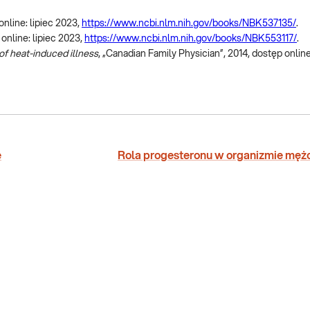
online: lipiec 2023,
https://www.ncbi.nlm.nih.gov/books/NBK537135/
.
 online: lipiec 2023,
https://www.ncbi.nlm.nih.gov/books/NBK553117/
.
of heat-induced illness
, „Canadian Family Physician”, 2014, dostęp online
e
Rola progesteronu w organizmie męż