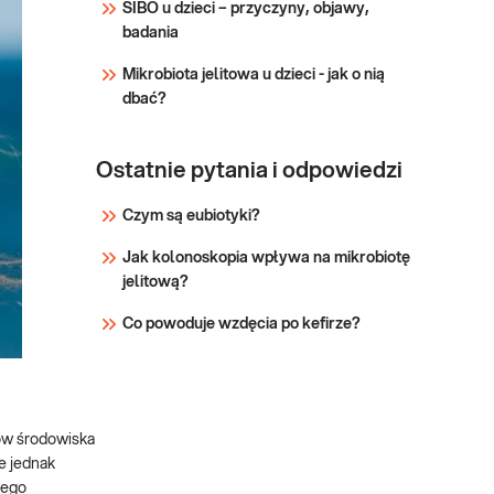
SIBO u dzieci – przyczyny, objawy,
diagnosty
badania
Mikrobiota jelitowa u dzieci - jak o nią
dbać?
Ostatnie pytania i odpowiedzi
Czym są eubiotyki?
Jak kolonoskopia wpływa na mikrobiotę
jelitową?
Co powoduje wzdęcia po kefirze?
ków środowiska
e jednak
jego