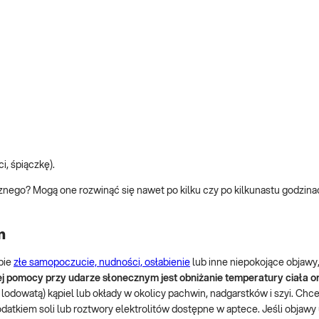
, śpiączkę).
cznego? Mogą one rozwinąć się nawet po kilku czy po kilkunastu godzina
m
bie
złe samopoczucie, nudności, osłabienie
lub inne niepokojące objawy
 pomocy przy udarze słonecznym jest obniżanie temperatury ciała o
lodowatą) kąpiel lub okłady w okolicy pachwin, nadgarstków i szyi. Chc
atkiem soli lub roztwory elektrolitów dostępne w aptece. Jeśli objawy 