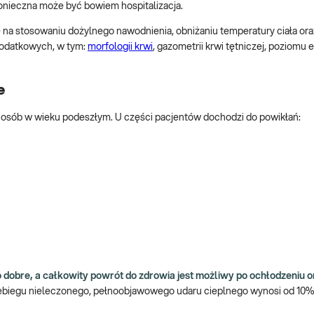
 konieczna może być bowiem hospitalizacja.
 na stosowaniu dożylnego nawodnienia, obniżaniu temperatury ciała ora
dodatkowych, w tym:
morfologii krwi
, gazometrii krwi tętniczej, poziomu 
e
 i osób w wieku podeszłym. U części pacjentów dochodzi do powikłań:
 dobre, a całkowity powrót do zdrowia jest możliwy po ochłodzeniu o
ebiegu nieleczonego, pełnoobjawowego udaru cieplnego wynosi od 10% 