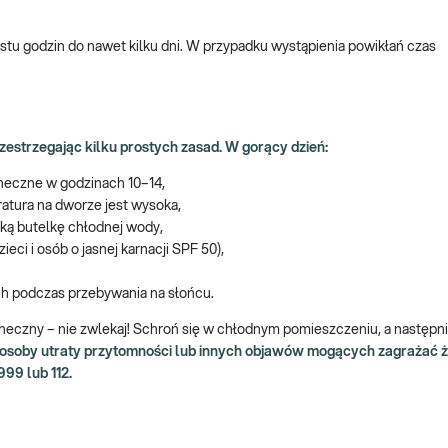
astu godzin do nawet kilku dni. W przypadku wystąpienia powikłań czas
zestrzegając kilku prostych zasad. W gorący dzień:
oneczne w godzinach 10–14,
ratura na dworze jest wysoka,
ką butelkę chłodnej wody,
ieci i osób o jasnej karnacji SPF 50),
ch podczas przebywania na słońcu.
eczny – nie zwlekaj! Schroń się w chłodnym pomieszczeniu, a następni
Ci osoby utraty przytomności lub innych objawów mogących zagrażać 
99 lub 112.