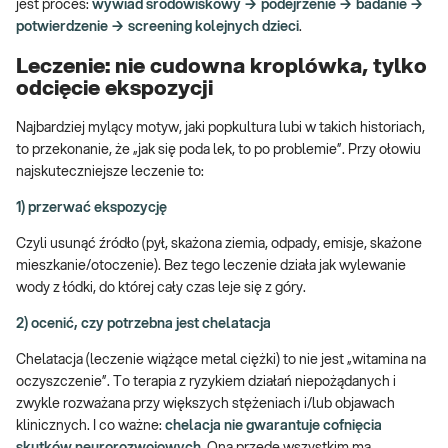
jest proces:
wywiad środowiskowy → podejrzenie → badanie →
potwierdzenie → screening kolejnych dzieci
.
Leczenie: nie cudowna kroplówka, tylko
odcięcie ekspozycji
Najbardziej mylący motyw, jaki popkultura lubi w takich historiach,
to przekonanie, że „jak się poda lek, to po problemie”. Przy ołowiu
najskuteczniejsze leczenie to:
1) przerwać ekspozycję
Czyli usunąć źródło (pył, skażona ziemia, odpady, emisje, skażone
mieszkanie/otoczenie). Bez tego leczenie działa jak wylewanie
wody z łódki, do której cały czas leje się z góry.
2) ocenić, czy potrzebna jest chelatacja
Chelatacja (leczenie wiążące metal ciężki) to nie jest „witamina na
oczyszczenie”. To terapia z ryzykiem działań niepożądanych i
zwykle rozważana przy większych stężeniach i/lub objawach
klinicznych. I co ważne:
chelacja nie gwarantuje cofnięcia
skutków neurorozwojowych
. Ona przede wszystkim ma