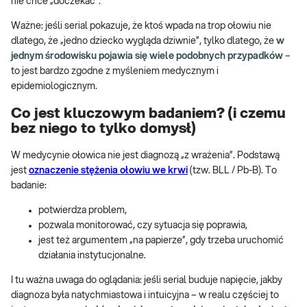
nie chce „doczekać”.
Ważne: jeśli serial pokazuje, że ktoś wpada na trop ołowiu nie
dlatego, że „jedno dziecko wygląda dziwnie”, tylko dlatego, że
w
jednym środowisku pojawia się wiele podobnych przypadków
–
to jest bardzo zgodne z myśleniem medycznym i
epidemiologicznym.
Co jest kluczowym badaniem? (i czemu
bez niego to tylko domysł)
W medycynie ołowica nie jest diagnozą „z wrażenia”. Podstawą
jest
oznaczenie stężenia ołowiu we krwi
(tzw. BLL / Pb-B). To
badanie:
potwierdza problem,
pozwala monitorować, czy sytuacja się poprawia,
jest też argumentem „na papierze”, gdy trzeba uruchomić
działania instytucjonalne.
I tu ważna uwaga do oglądania: jeśli serial buduje napięcie, jakby
diagnoza była natychmiastowa i intuicyjna – w realu częściej to