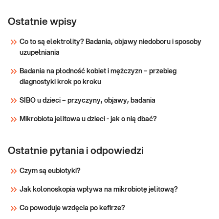
Onkopakiet 6
pierwiastków
Ostatnie wpisy
we krwi -
Onkopakiet 6 pierwiastków we krwi - Se, As,
Co to są elektrolity? Badania, objawy niedoboru i sposoby
Se,As, Zn, Cd,
Zn, Cd, Pb, Cu (selen, arsen, cynk, kadm,
uzupełniania
Pb, Cu (selen,
ołów, miedź). Badanie we krwi pełnej stężeń
arsen, cynk,
Badania na płodność kobiet i mężczyzn – przebieg
6 pierwiastków, przydatne dla oceny ryzyka i
kadm, ołów,
diagnostyki krok po kroku
profilaktyki określonych chorób
miedź)
nowotworowych (m.in. piersi, jajnika, pros
SIBO u dzieci – przyczyny, objawy, badania
Sprawdź
Mikrobiota jelitowa u dzieci - jak o nią dbać?
Ostatnie pytania i odpowiedzi
Czym są eubiotyki?
Jak kolonoskopia wpływa na mikrobiotę jelitową?
Co powoduje wzdęcia po kefirze?