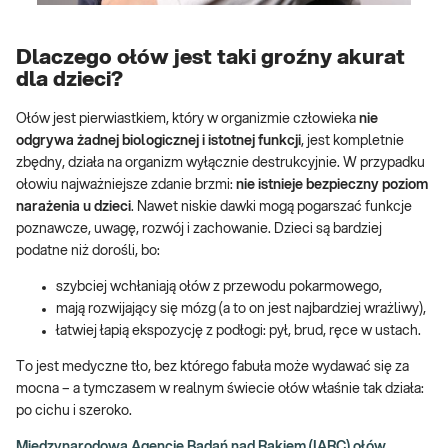
Dlaczego ołów jest taki groźny akurat
dla dzieci?
Ołów jest pierwiastkiem, który w organizmie człowieka
nie
odgrywa żadnej biologicznej i istotnej funkcji
, jest kompletnie
zbędny, działa na organizm wyłącznie destrukcyjnie. W przypadku
ołowiu najważniejsze zdanie brzmi:
nie istnieje bezpieczny poziom
narażenia u dzieci
. Nawet niskie dawki mogą pogarszać funkcje
poznawcze, uwagę, rozwój i zachowanie. Dzieci są bardziej
podatne niż dorośli, bo:
szybciej wchłaniają ołów z przewodu pokarmowego,
mają rozwijający się mózg (a to on jest najbardziej wrażliwy),
łatwiej łapią ekspozycję z podłogi: pył, brud, ręce w ustach.
To jest medyczne tło, bez którego fabuła może wydawać się za
mocna – a tymczasem w realnym świecie ołów właśnie tak działa:
po cichu i szeroko.
Międzynarodową Agencję Badań nad Rakiem (IARC) ołów