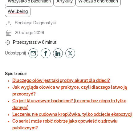
Wszystko o badaniach
Artykuły
Wiedza o chorobach
Wellbeing
Redakcja Diagnostyki
20 lutego 2026
Przeczytasz w
6
minut
Udostępnij
Spis treści:
Dlaczego ołów jest taki groźny akurat dla dzieci?
Jak wygląda ołowica w praktyce, czyli dlaczego łatwo ją
przeoczyć?
Co jest kluczowym badaniem? (i czemu bez niego to tylko
domysł)
Leczenie: nie cudowna kroplówka, tylko odcięcie ekspozycji
Co serial może robić dobrze jako opowieść o zdrowiu
publicznym?