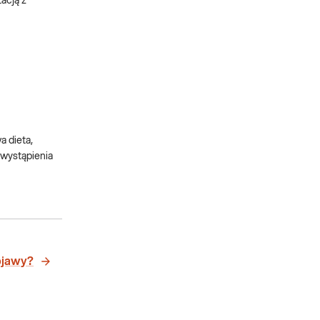
acją z
 dieta,
 wystąpienia
objawy?