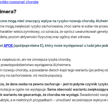
 szybko rozpoznać chorobę
imera?
czne mogą mieć znaczący wpływ na ryzyko rozwoju choroby Alzheime
ne mogą zwiększać ryzyko zachorowania, choć same w sobie nie przesą
charakter wieloczynnikowy, co oznacza, że oprócz uwarunkowań genet
dieta, poziom aktywności fizycznej oraz ogólny stan zdrowia.
est
APOE
(apolipoproteina E), który może występować u ludzi jako jed
e zwiększa on, ani nie zmniejsza ryzyka choroby.
c prawdopodobieństwo wystąpienia Alzheimera.
 rozwoju choroby, a posiadanie dwóch kopii tego wariantu (po jednej o
żony na zachorowanie, niż reszta populacji.
a, że dana osoba na pewno zachoruje – jest to jedynie czynnik ryzyk
 mutacja w ogóle nie występuje.
Sama obecność wariantu zwiększając
rak wariantu nie gwarantuje, że choroba nie wystąpi.
Świadomość swoje
ktyki, a w niektórych przypadkach – umożliwić wcześniejsze wykrycie 