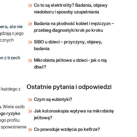
Choroba Alzheimera (gen
Co to są elektrolity? Badania, objawy
- wybrane
PSEN1 - wybrane fragmenty -
niedoboru i sposoby uzupełniania
eksony 5-8). Badanie polega
fragmenty
na analizie eksonów 5 - 8
- eksony 5-
Badania na płodność kobiet i mężczyzn –
sekwencji kodującej genu
ra, ale nie
8)
przebieg diagnostyki krok po kroku
PSEN1. Badanie celowane,
dzają o jego
stosowane u osób z
ycznych
SIBO u dzieci – przyczyny, objawy,
Sprawdź
objawami, szczególnie w
badania
podejrzeniu rodzinnej
en z trzech
Mikrobiota jelitowa u dzieci - jak o nią
postaci choroby Alzheimera
dbać?
o
Ostatnie pytania i odpowiedzi
d każdego z
Czym są eubiotyki?
a.
Wiele osób
Jak kolonoskopia wpływa na mikrobiotę
ego ryzyko
jelitową?
go profilu
i spowolnienie
Co powoduje wzdęcia po kefirze?