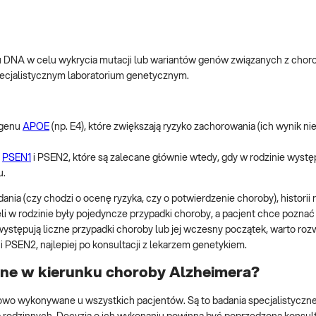
ału DNA w celu wykrycia mutacji lub wariantów genów związanych z chor
 specjalistycznym laboratorium genetycznym.
 genu
APOE
(np. E4), które zwiększają ryzyko zachorowania (ich wynik ni
,
PSEN1
i PSEN2, które są zalecane głównie wtedy, gdy w rodzinie wystę
u.
ia (czy chodzi o ocenę ryzyka, czy o potwierdzenie choroby), historii r
i w rodzinie były pojedyncze przypadki choroby, a pacjent chce poznać 
e występują liczne przypadki choroby lub jej wczesny początek, warto ro
 PSEN2, najlepiej po konsultacji z lekarzem genetykiem.
ne w kierunku choroby Alzheimera?
owo wykonywane u wszystkich pacjentów. Są to badania specjalistyczne