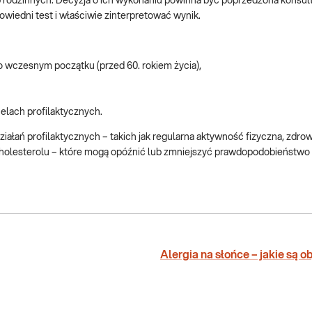
 rodzinnych. Decyzja o ich wykonaniu powinna być poprzedzona konsult
wiedni test i właściwie zinterpretować wynik.
o wczesnym początku (przed 60. rokiem życia),
lach profilaktycznych.
 profilaktycznych – takich jak regularna aktywność fizyczna, zdrowa
i cholesterolu – które mogą opóźnić lub zmniejszyć prawdopodobieństwo
Alergia na słońce – jakie są 