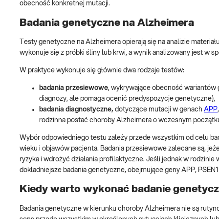
obecność konkretnej mutacji.
Badania genetyczne na Alzheimera
Testy genetyczne na Alzheimera opierają się na analizie materi
wykonuje się z próbki śliny lub krwi, a wynik analizowany jest w
W praktyce wykonuje się głównie dwa rodzaje testów:
badania przesiewowe
, wykrywające obecność wariantów
diagnozy, ale pomaga ocenić predyspozycje genetyczne),
badania diagnostyczne,
dotyczące mutacji w genach
APP
rodzinna postać choroby Alzheimera o wczesnym początk
Wybór odpowiedniego testu zależy przede wszystkim od celu badan
wieku i objawów pacjenta. Badania przesiewowe zalecane są, jeżel
ryzyka i wdrożyć działania profilaktyczne. Jeśli jednak w rodzini
dokładniejsze badania genetyczne, obejmujące geny APP, PSEN1 i
Kiedy warto wykonać badanie genetycz
Badania genetyczne w kierunku choroby Alzheimera nie są rutyn