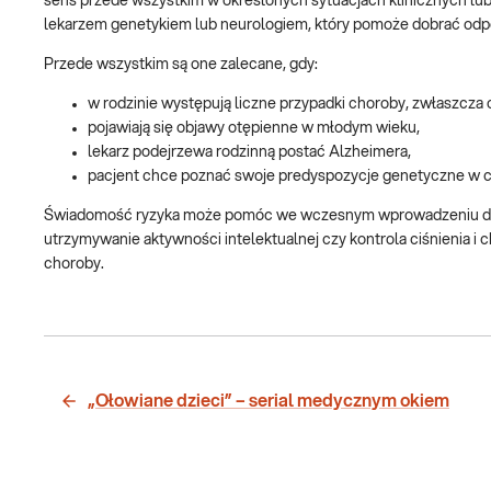
sens przede wszystkim w określonych sytuacjach klinicznych lub
lekarzem genetykiem lub neurologiem, który pomoże dobrać odpo
Przede wszystkim są one zalecane, gdy:
w rodzinie występują liczne przypadki choroby, zwłaszcza 
pojawiają się objawy otępienne w młodym wieku,
lekarz podejrzewa rodzinną postać Alzheimera,
pacjent chce poznać swoje predyspozycje genetyczne w ce
Świadomość ryzyka może pomóc we wczesnym wprowadzeniu działań
utrzymywanie aktywności intelektualnej czy kontrola ciśnienia 
choroby.
„Ołowiane dzieci” – serial medycznym okiem