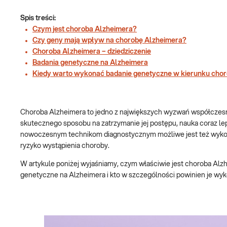
Spis treści:
Czym jest choroba Alzheimera?
Czy geny mają wpływ na chorobę Alzheimera?
Choroba Alzheimera – dziedziczenie
Badania genetyczne na Alzheimera
Kiedy warto wykonać badanie genetyczne w kierunku cho
Choroba Alzheimera to jedno z największych wyzwań współczesne
skutecznego sposobu na zatrzymanie jej postępu, nauka coraz l
nowoczesnym technikom diagnostycznym możliwe jest też wykona
ryzyko wystąpienia choroby.
W artykule poniżej wyjaśniamy, czym właściwie jest choroba Alzh
genetyczne na Alzheimera i kto w szczególności powinien je wy