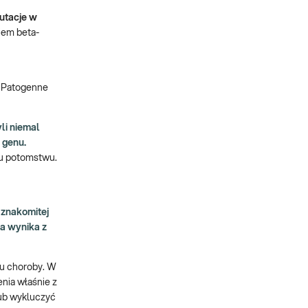
mutacje w
iem beta-
. Patogenne
li niemal
 genu.
mu potomstwu.
 znakomitej
ia wynika z
ju choroby. W
enia właśnie z
lub wykluczyć