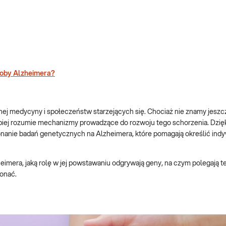
roby Alzheimera?
j medycyny i społeczeństw starzejących się. Chociaż nie znamy jeszc
epiej rozumie mechanizmy prowadzące do rozwoju tego schorzenia. Dzię
nie badań genetycznych na Alzheimera, które pomagają określić ind
eimera, jaką rolę w jej powstawaniu odgrywają geny, na czym polegają t
konać.