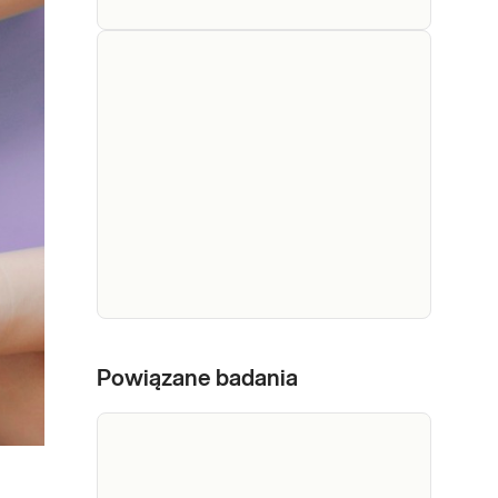
APOE,
genotypowanie
(ocena
predyspozycji
Badanie genotypu
do wystąpienia
APOE ma charakter
predyspozycyjny i
choroby
pozwala ocenić, czy
Alzheimera,
dana osoba posiada
rozwoju
wariant genu związany
miażdżycy)
ze zwiększoną
podatnością na rozwój
Sprawdź
choroby Alzheimera
Beta-
oraz zaburzeń
Amyloid 1-
Powiązane badania
lipidowych
42/1-40 -
Dedykowany dla: Kobiet,
sprzyjających
badanie z
Mężczyzn Wskazany: w
miażdżycy. Zarówno
przypadku występowania
krwi przy
choroba Alzheimera, jak
zaburzeń funkcji
diagnostyce