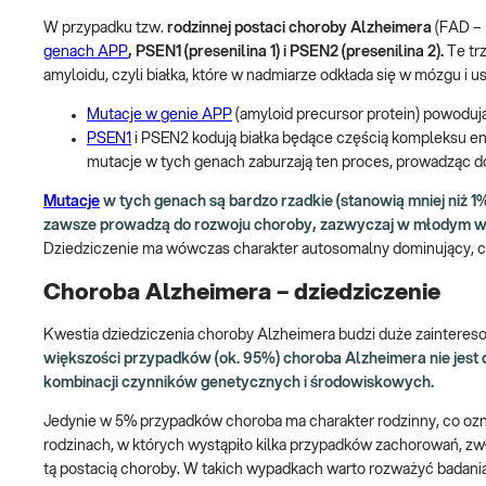
W przypadku tzw.
rodzinnej postaci choroby Alzheimera
(FAD –
genach APP
, PSEN1 (presenilina 1) i PSEN2 (presenilina 2).
Te tr
amyloidu, czyli białka, które w nadmiarze odkłada się w mózgu i 
Mutacje w genie APP
(amyloid precursor protein) powoduj
PSEN1
i PSEN2 kodują białka będące częścią kompleksu e
mutacje w tych genach zaburzają ten proces, prowadząc 
Mutacje
w tych genach są bardzo rzadkie (stanowią mniej niż 1
zawsze prowadzą do rozwoju choroby, zazwyczaj w młodym wieku
Dziedziczenie ma wówczas charakter autosomalny dominujący, c
Choroba Alzheimera – dziedziczenie
Kwestia dziedziczenia choroby Alzheimera budzi duże zaintereso
większości przypadków (ok. 95%) choroba Alzheimera nie jest d
kombinacji czynników genetycznych i środowiskowych.
Jedynie w 5% przypadków choroba ma charakter rodzinny, co oz
rodzinach, w których wystąpiło kilka przypadków zachorowań, zwła
tą postacią choroby. W takich wypadkach warto rozważyć badani