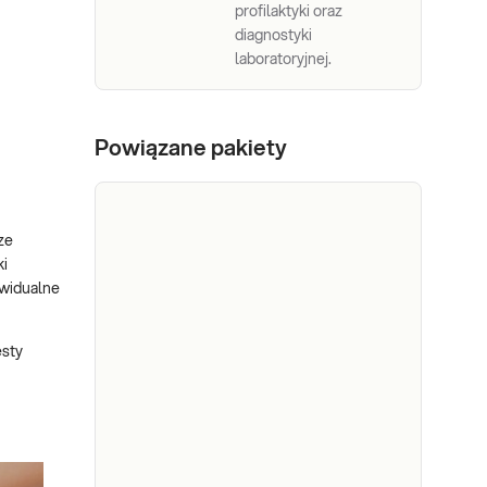
profilaktyki oraz
diagnostyki
laboratoryjnej.
Powiązane pakiety
ze
ki
ywidualne
esty