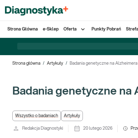
Strona Główna
e-Sklep
Oferta
Punkty Pobrań
Stref
Strona główna
/
Artykuły
/
Badania genetyczne na Alzheimera
Badania genetyczne na 
Wszystko o badaniach
Artykuły
Redakcja Diagnostyki
20 lutego 2026
Prz