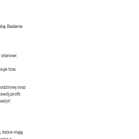
obą. Badanie
e stanowi
puje tzw.
odzinnej oraz
swój profil
zważyć
, które mają