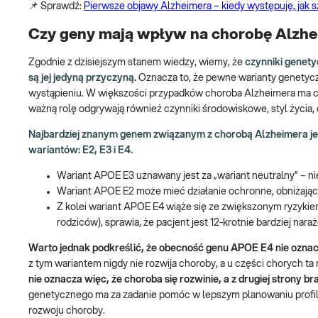
📌 Sprawdź:
Pierwsze objawy Alzheimera – kiedy występuję, jak
Czy geny mają wpływ na chorobę Alzhe
Zgodnie z dzisiejszym stanem wiedzy, wiemy, że
czynniki genety
są jej jedyną przyczyną.
Oznacza to, że pewne warianty genetycz
wystąpieniu. W większości przypadków choroba Alzheimera ma 
ważną rolę odgrywają również czynniki środowiskowe, styl życia, 
Najbardziej znanym genem związanym z chorobą Alzheimera j
wariantów: E2, E3 i E4.
Wariant APOE E3 uznawany jest za „wariant neutralny” – ni
Wariant APOE E2 może mieć działanie ochronne, obniżają
Z kolei wariant APOE E4 wiąże się ze zwiększonym ryzykiem
rodziców), sprawia, że pacjent jest 12-krotnie bardziej nara
Warto jednak podkreślić, że obecność genu APOE E4 nie oznacz
z tym wariantem nigdy nie rozwija choroby, a u części chorych ta
nie oznacza więc, że choroba się rozwinie, a z drugiej strony b
genetycznego ma za zadanie pomóc w lepszym planowaniu profila
rozwoju choroby.