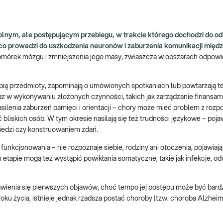
nym, ale postępującym przebiegu, w trakcie którego dochodzi do od
, co prowadzi do uszkodzenia neuronów i zaburzenia komunikacji mię
mórek mózgu i zmniejszenia jego masy, zwłaszcza w obszarach odpowi
ią przedmioty, zapominają o umówionych spotkaniach lub powtarzają t
raz w wykonywaniu złożonych czynności, takich jak zarządzanie finansam
lenia zaburzeń pamięci i orientacji – chory może mieć problem z roz
 bliskich osób. W tym okresie nasilają się też trudności językowe – pojaw
edzi czy konstruowaniem zdań.
nkcjonowania – nie rozpoznaje siebie, rodziny ani otoczenia, pojawiają
 etapie mogą też wystąpić powikłania somatyczne, takie jak infekcje, o
awienia się pierwszych objawów, choć tempo jej postępu może być bard
oku życia, istnieje jednak rzadsza postać choroby (tzw. choroba Alzhei