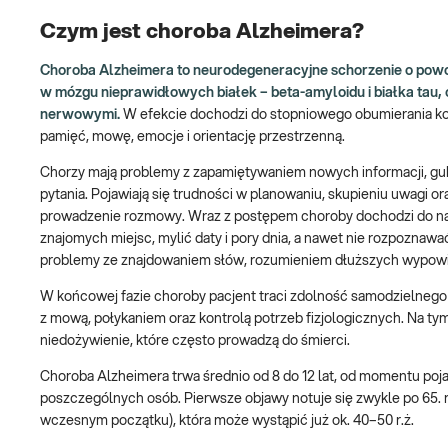
Czym jest choroba Alzheimera?
Choroba Alzheimera to neurodegeneracyjne schorzenie o powol
w mózgu nieprawidłowych białek – beta-amyloidu i białka tau
nerwowymi.
W efekcie dochodzi do stopniowego obumierania ko
pamięć, mowę, emocje i orientację przestrzenną.
Chorzy mają problemy z zapamiętywaniem nowych informacji, gub
pytania. Pojawiają się trudności w planowaniu, skupieniu uwagi o
prowadzenie rozmowy. Wraz z postępem choroby dochodzi do nasi
znajomych miejsc, mylić daty i pory dnia, a nawet nie rozpoznawać
problemy ze znajdowaniem słów, rozumieniem dłuższych wypowi
W końcowej fazie choroby pacjent traci zdolność samodzielnego fu
z mową, połykaniem oraz kontrolą potrzeb fizjologicznych. Na tym
niedożywienie, które często prowadzą do śmierci.
Choroba Alzheimera trwa średnio od 8 do 12 lat, od momentu poj
poszczególnych osób. Pierwsze objawy notuje się zwykle po 65. r
wczesnym początku), która może wystąpić już ok. 40–50 r.ż.