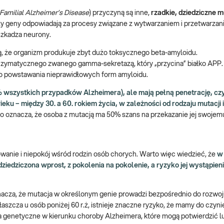
Familial Alzheimer’s Disease
) przyczyną są inne,
rzadkie, dziedziczne 
zy geny odpowiadają za procesy związane z wytwarzaniem i przetwarzan
uszkadza neurony.
ą, że organizm produkuje zbyt dużo toksycznego beta-amyloidu.
nzymatycznego zwanego gamma-sekretazą, który „przycina” białko APP
do powstawania nieprawidłowych form amyloidu.
% wszystkich przypadków Alzheimera), ale mają pełną penetrację, czy
 – między 30. a 60. rokiem życia, w zależności od rodzaju mutacji i
o oznacza, że osoba z mutacją ma 50% szans na przekazanie jej swoje
wanie i niepokój wśród rodzin osób chorych. Warto więc wiedzieć, że
w
ziedziczona wprost, z pokolenia na pokolenie, a ryzyko jej wystąpien
nacza, że mutacja w określonym genie prowadzi bezpośrednio do rozwo
szcza u osób poniżej 60 r.ż, istnieje znaczne ryzyko, że mamy do czyni
a genetyczne w kierunku choroby Alzheimera, które mogą potwierdzić 