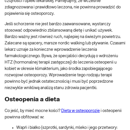
czujności i opieki lekarskiej. Pamiętajmy, że wcześnie
zdiagnozowana i prawidłowo leczona, nie powinna prowadzić do
pojawienia się osteoporozy.
Jeśli schorzenie nie jest bardzo zaawansowane, wystarczy
stosować odpowiednio zbilansowaną dietę i unikać używek.
Bardzo ważny jest również ruch, najlepiej na świeżym powietrzu.
Zalecane są spacery, marsze nordic walking lub pływanie. Czasami
lekarz uznaje za konieczne wprowadzenie leczenia
farmakologicznego. Bywa, że specjaliści decydują o wdrożeniu
HTZ (hormonalnej terapii zastępczej) do leczenia osteopenii u
kobiet w okresie klimakterium, jako środka zapobiegającego
rozwojowi osteoporozy. Wprowadzenie tego rodzaju terapii
powinno być jednak ostatecznością i musi być poprzedzone
niezwykle wnikliwą analizą stanu zdrowia pacjentki.
Osteopenia a dieta
Co jeść, by mieć mocne kości?
Dieta w osteoporozie
i osteopenii
powinna obfitować w:
Wapń i białko (szprotki, sardynki, mleko i jego przetwory: