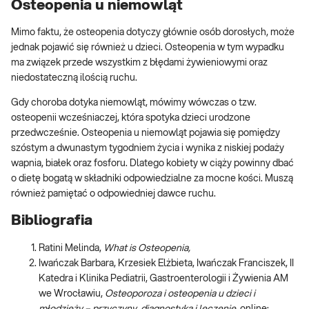
Osteopenia u niemowląt
Mimo faktu, że osteopenia dotyczy głównie osób dorosłych, może
jednak pojawić się również u dzieci. Osteopenia w tym wypadku
ma związek przede wszystkim z błędami żywieniowymi oraz
niedostateczną ilością ruchu.
Gdy choroba dotyka niemowląt, mówimy wówczas o tzw.
osteopenii wcześniaczej, która spotyka dzieci urodzone
przedwcześnie. Osteopenia u niemowląt pojawia się pomiędzy
szóstym a dwunastym tygodniem życia i wynika z niskiej podaży
wapnia, białek oraz fosforu. Dlatego kobiety w ciąży powinny dbać
o dietę bogatą w składniki odpowiedzialne za mocne kości. Muszą
również pamiętać o odpowiedniej dawce ruchu.
Bibliografia
Ratini Melinda,
What is Osteopenia,
Iwańczak Barbara, Krzesiek Elżbieta, Iwańczak Franciszek, II
Katedra i Klinika Pediatrii, Gastroenterologii i Żywienia AM
we Wrocławiu,
Osteoporoza i osteopenia u dzieci i
młodzieży – przyczyny, diagnostyka i leczenie,
online: