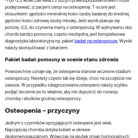
-1 do -2,5 wówczas lekarz z dużym prawdopodobieństwem może
podejrzewać, iż pacjent cierpi na osteopenię. T-score jest
stosunkiem gęstości mineralnej kości osoby badanej do średniej
gęstości kości zdrowej osoby młodej. Jeśli wynik plasuje się
poniżej -2,5, do czynienia mamy z osteoporozą. W wykrywaniu obu
chorób bardzo pomocna, często niezbędna, jest kompleksowa
diagnostyka laboratoryjna np. pakiet
badań na osteoporozę
. Wyniki
należy skonsultować z lekarzem.
Pakiet badań pomocny w ocenie stanu zdrowia
Powszechnie uznaje się, że osteopenia stanowi wczesne stadium
osteoporozy. Niestety często tak się dzieje, choć na szczęście nie
zawsze. W przypadku zdiagnozowania osteopenii należy szybko
podjąć leczenie po to właśnie, aby nie dopuścić do rozwoju
choroby i skutków groźnej osteoporozy.
Osteopenia – przyczyny
Jednym z czynników sprzyjających osteopenii jest wiek.
Najczęściej choroba dotyka kobiet w okresie
okołomenopauzalnym. Wówczas na skutek zmian hormonalnych