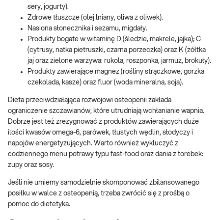
sery, jogurty).
Zdrowe tłuszcze (olej lniany, oliwa z oliwek).
Nasiona słonecznika i sezamu, migdały.
Produkty bogate w witaminę D (śledzie, makrele, jajka); C
(cytrusy, natka pietruszki, czarna porzeczka) oraz K (żółtka
jaj oraz zielone warzywa: rukola, roszponka, jarmuż, brokuły).
Produkty zawierające magnez (rośliny strączkowe, gorzka
czekolada, kasze) oraz fluor (woda mineralna, soja).
Dieta przeciwdziałająca rozwojowi osteopenii zakłada
ograniczenie szczawianów, które utrudniają wchłanianie wapnia.
Dobrze jest też zrezygnować z produktów zawierających duże
ilości kwasów omega-6, parówek, tłustych wędlin, słodyczy i
napojów energetyzujących. Warto również wykluczyć z
codziennego menu potrawy typu fast-food oraz dania z torebek:
zupy oraz sosy.
Jeśli nie umiemy samodzielnie skomponować zbilansowanego
posiłku w walce z osteopenią, trzeba zwrócić się z prośbą o
pomoc do dietetyka.