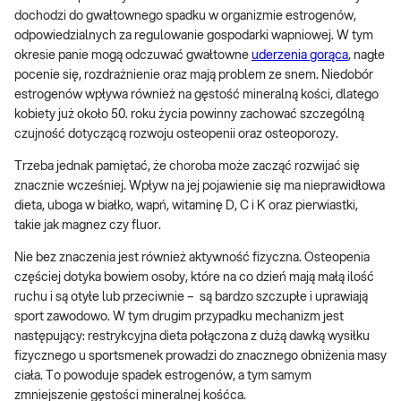
dochodzi do gwałtownego spadku w organizmie estrogenów,
odpowiedzialnych za regulowanie gospodarki wapniowej. W tym
okresie panie mogą odczuwać gwałtowne
uderzenia gorąca
, nagłe
pocenie się, rozdrażnienie oraz mają problem ze snem. Niedobór
estrogenów wpływa również na gęstość mineralną kości, dlatego
kobiety już około 50. roku życia powinny zachować szczególną
czujność dotyczącą rozwoju osteopenii oraz osteoporozy.
Trzeba jednak pamiętać, że choroba może zacząć rozwijać się
znacznie wcześniej. Wpływ na jej pojawienie się ma nieprawidłowa
dieta, uboga w białko, wapń, witaminę D, C i K oraz pierwiastki,
takie jak magnez czy fluor.
Nie bez znaczenia jest również aktywność fizyczna. Osteopenia
częściej dotyka bowiem osoby, które na co dzień mają małą ilość
ruchu i są otyłe lub przeciwnie – są bardzo szczupłe i uprawiają
sport zawodowo. W tym drugim przypadku mechanizm jest
następujący: restrykcyjna dieta połączona z dużą dawką wysiłku
fizycznego u sportsmenek prowadzi do znacznego obniżenia masy
ciała. To powoduje spadek estrogenów, a tym samym
zmniejszenie gęstości mineralnej kośćca.