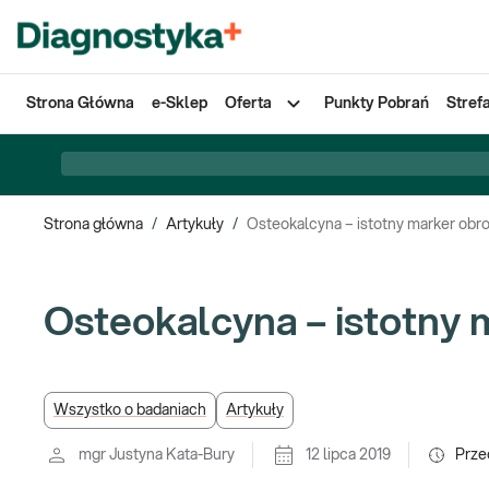
Strona Główna
e-Sklep
Oferta
Punkty Pobrań
Stref
Strona główna
/
Artykuły
/
Osteokalcyna – istotny marker obr
Osteokalcyna – istotny 
Wszystko o badaniach
Artykuły
mgr Justyna Kata-Bury
12 lipca 2019
Prze