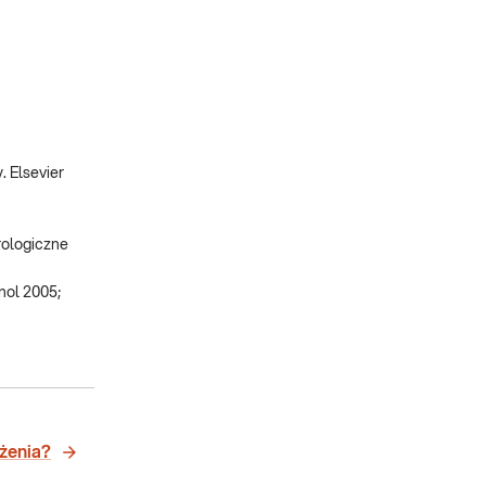
. Elsevier
rologiczne
nol 2005;
ażenia?