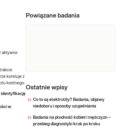
Powiązane badania
ez aktywne
trakcie
ze koreluje z
Osteokalcyna
Oznaczenie stężenia w
rotu kostnego.
krwi obwodowej
Ostatnie wpisy
osteokalcyny - markera
identyfikację
tworzenia kości,
Co to są elektrolity? Badania, objawy
wykonywane w ocenie
niedoboru i sposoby uzupełniania
Sprawdź
ości w
metabolizmu kości -
Badania na płodność kobiet i mężczyzn –
obrotu kostnego,
przebieg diagnostyki krok po kroku
monitorowaniu
gospodarki mineralnej