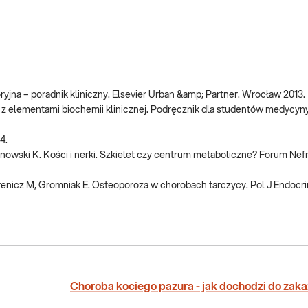
yjna – poradnik kliniczny. Elsevier Urban &amp; Partner. Wrocław 2013.
 z elementami biochemii klinicznej. Podręcznik dla studentów medycyny
4.
owski K. Kości i nerki. Szkielet czy centrum metaboliczne? Forum Nef
yrenicz M, Gromniak E. Osteoporoza w chorobach tarczycy. Pol J Endocri
Choroba kociego pazura - jak dochodzi do zak