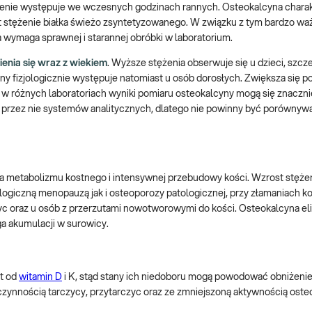
ężenie występuje we wczesnych godzinach rannych. Osteokalcyna charak
t stężenie białka świeżo zsyntetyzowanego. W związku z tym bardzo waż
 wymaga sprawnej i starannej obróbki w laboratorium.
enia się wraz z wiekiem
. Wyższe stężenia obserwuje się u dzieci, szcz
y fizjologicznie występuje natomiast u osób dorosłych. Zwiększa się 
w różnych laboratoriach wyniki pomiaru osteokalcyny mogą się znaczni
przez nie systemów analitycznych, dlatego nie powinny być porównyw
ia metabolizmu kostnego i intensywnej przebudowy kości. Wzrost stęże
ogiczną menopauzą jak i osteoporozy patologicznej, przy złamaniach ko
zyc oraz u osób z przerzutami nowotworowymi do kości. Osteokalcyna e
ega akumulacji w surowicy.
st od
witamin D
i K, stąd stany ich niedoboru mogą powodować obniżenie
oczynnością tarczycy, przytarczyc oraz ze zmniejszoną aktywnością ost