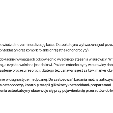
powiedzialne za mineralizację kości. Osteokalcyna wytwarzana jest prz
ntoblasty) oraz komórki tkanki chrzęstne (chondrocyty).
a dokładniej wymaga ich odpowiednio wysokiego stężenia w surowicy. W 
, a część uwalniana jest do krwi. Poziom osteokalcyny w surowicy dobr
silenie procesu resorpcji, dlatego też uznawana jest za tzw. marker ob
enie w diagnostyce medycznej.
Do zastosowań badania można zaliczyć 
 osteoporozy, kontrolę terapii glikokortykosteroidami, preparatami
enia osteokalcyny obserwuje się przy pojawieniu się przerzutów do k