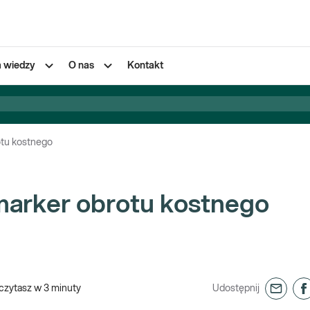
a wiedzy
O nas
Kontakt
otu kostnego
marker obrotu kostnego
czytasz w
3
minuty
Udostępnij