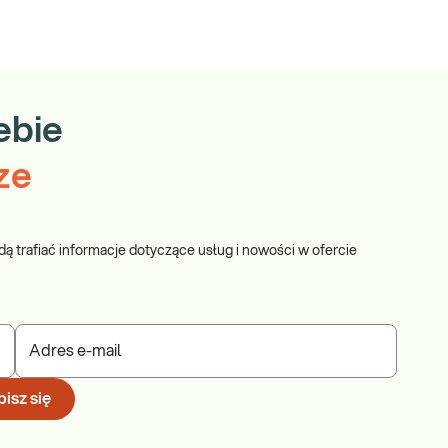
ebie
ze
dą trafiać informacje dotyczące usług i nowości w ofercie
Adres e-mail
isz się