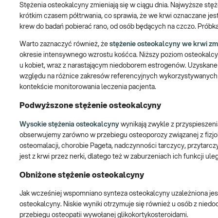
Stężenia osteokalcyny zmieniają się w ciągu dnia. Najwyższe st
krótkim czasem półtrwania, co sprawia, że we krwi oznaczane jes
krew do badań pobierać rano, od osób będących na czczo. Próbka
Warto zaznaczyć również, że
stężenie osteokalcyny we krwi zmi
okresie intensywnego wzrostu kośćca. Niższy poziom osteokalcyn
u kobiet, wraz z narastającym niedoborem estrogenów. Uzyskane 
względu na różnice zakresów referencyjnych wykorzystywanych 
kontekście monitorowania leczenia pacjenta.
Podwyższone stężenie osteokalcyny
Wysokie stężenia osteokalcyny
wynikają zwykle z przyspieszen
obserwujemy zarówno w przebiegu osteoporozy związanej z fizjol
osteomalacji, chorobie Pageta, nadczynności tarczycy, przytarc
jest z krwi przez nerki, dlatego też w zaburzeniach ich funkcji ul
Obniżone stężenie osteokalcyny
Jak wcześniej wspomniano synteza osteokalcyny uzależniona je
osteokalcyny. Niskie wyniki otrzymuje się również u osób z nied
przebiegu osteopatii wywołanej glikokortykosteroidami.