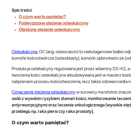
Spis treści:
O czym warto pamiętać?
Podwyższone stężenie osteokalcyny
Obniżone stężenie osteokalcyny
Osteokalcyna
, OC (ang. osteocalcin) to niekolagenowe białko od
komórki kościotwórcze (osteoblasty), komórki zębinotwórcze (odo
Produkcja ostekalcyny regulowana jest przez witaminy D3 i K2, 
tworzenia kości osteokalcyna wbudowywana jest w macierz kostną
natężeniem procesu kościotworzenia, lecz także odzwierciedla na
Oznaczenie stężenia osteokalcyny
w surowicy ma istotne znacz
osób z wysokim ryzykiem złamań kości, monitorowanie leczenia
antyresorpcyjnymi oraz leczenia onkologicznego (wysokie stęż
przebiegu np. raka piersi czy raka prostaty).
O czym warto pamiętać?