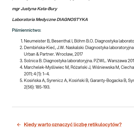
mgr Justyna Kata-Bury
Laboratoria Medyczne DIAGNOSTYKA
Piśmiennictwo:
Neumeister B, Besenthal I, Böhm B.O. Diagnostyka laborator
Dembińska-Kieć, J.W. Naskalski: Diagnostyka laboratoryjna
Urban & Partner. Wrocław, 2017
Solnica B. Diagnostyka laboratoryjna. PZWL. Warszawa 201
Marchelek-Myśliwiec M, Różański J, Wiśniewska M, Ciechan
2011; 4 (1): 1–4.
Kosińska A, Syrenicz A, Kosiński B, Garanty-Bogacka B, S
2(56): 185-193.
Kiedy warto oznaczyć liczbę retikulocytów?