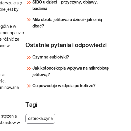
SIBO u dzieci – przyczyny, objawy,
teryzuje się
oraz kontroli leczenia
badania
ne jest by
osteoporozy.
Mikrobiota jelitowa u dzieci - jak o nią
dbać?
ególnie w
po menopauzie
e różnić ze
Ostatnie pytania i odpowiedzi
ane w
Czym są eubiotyki?
Jak kolonoskopia wpływa na mikrobiotę
nia
jelitową?
ści,
Co powoduje wzdęcia po kefirze?
liminowana
Tagi
 stężenia
osteokalcyna
eoblastów w