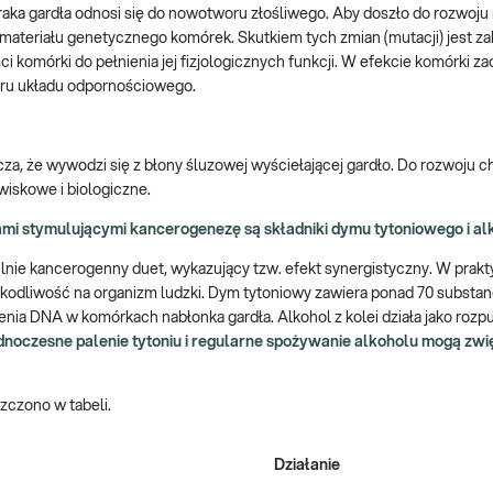
cie raka gardła odnosi się do nowotworu złośliwego. Aby doszło do rozwoj
materiału genetycznego komórek. Skutkiem tych zmian (mutacji) jest z
 komórki do pełnienia jej fizjologicznych funkcji. W efekcie komórki za
oru układu odpornościowego.
cza, że wywodzi się z błony śluzowej wyściełającej gardło. Do rozwoju 
wiskowe i biologiczne.
kami stymulującymi kancerogenezę są składniki dymu tytoniowego i al
ilnie kancerogenny duet, wykazujący tzw. efekt synergistyczny. W prak
kodliwość na organizm ludzki. Dym tytoniowy zawiera ponad 70 substanc
a DNA w komórkach nabłonka gardła. Alkohol z kolei działa jako rozpu
noczesne palenie tytoniu i regularne spożywanie alkoholu mogą zw
zczono w tabeli.
Działanie