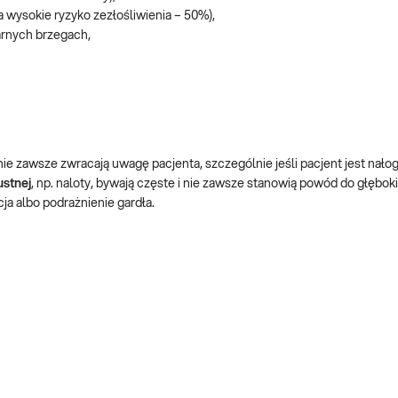
a wysokie ryzyko zezłośliwienia – 50%),
arnych brzegach,
 nie zawsze zwracają uwagę pacjenta, szczególnie jeśli pacjent jest na
ustnej
,
np. naloty, bywają częste i nie zawsze stanowią powód do głębok
ja albo podrażnienie gardła.