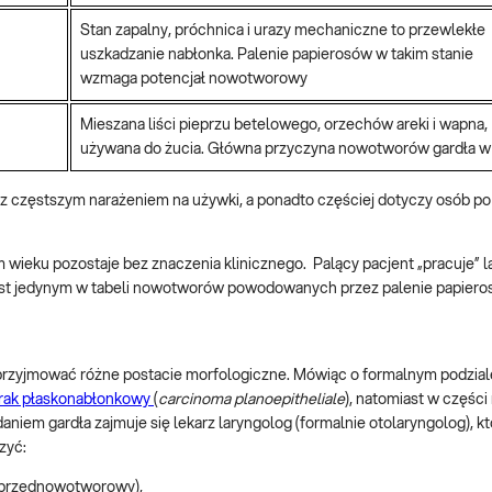
Stan zapalny, próchnica i urazy mechaniczne to przewlekłe
uszkadzanie nabłonka. Palenie papierosów w takim stanie
wzmaga potencjał nowotworowy
Mieszana liści pieprzu betelowego, orzechów areki i wapna,
używana do żucia. Główna przyczyna nowotworów gardła w 
e z częstszym narażeniem na używki, a ponadto częściej dotyczy osób po
 wieku pozostaje bez znaczenia klinicznego. Palący pacjent „pracuje” l
 jest jedynym w tabeli nowotworów powodowanych przez palenie papiero
 przyjmować różne postacie morfologiczne. Mówiąc o formalnym podzial
rak płaskonabłonkowy
(
carcinoma planoepitheliale
), natomiast w częśc
niem gardła zajmuje się lekarz laryngolog (formalnie otolaryngolog), k
zyć:
an przednowotworowy),