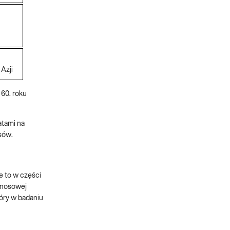
Azji
 60. roku
atami na
sów.
e to w części
i nosowej
tóry w badaniu