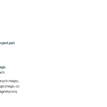
cjent pali
nego
.
ach.
pnych miejsc,
ogicznego, co
magnetyczny