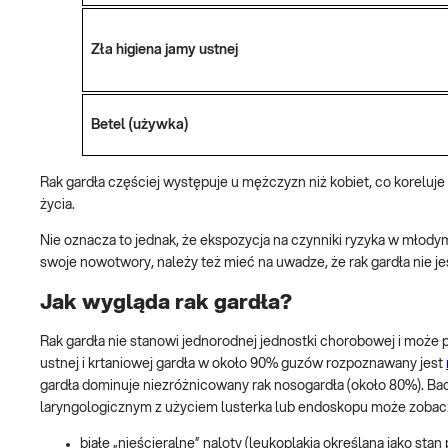
Zła higiena jamy ustnej
Betel (używka)
Rak gardła częściej występuje u mężczyzn niż kobiet, co koreluj
życia.
Nie oznacza to jednak, że ekspozycja na czynniki ryzyka w młodym
swoje nowotwory, należy też mieć na uwadze, że rak gardła nie
Jak wygląda rak gardła?
Rak gardła nie stanowi jednorodnej jednostki chorobowej i może
ustnej i krtaniowej gardła w około 90% guzów rozpoznawany jest
gardła dominuje niezróżnicowany rak nosogardła (około 80%). Bada
laryngologicznym z użyciem lusterka lub endoskopu może zobac
białe „nieścieralne” naloty (leukoplakia określana jako st