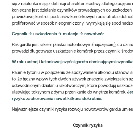
się z nabłonka mają z definicji charakter złośliwy, dlatego poję
konieczne jest działanie czynników prowadzących do uszkodzeń 
prawidłowej kontroli podziałów komórkowych oraz utrata zdolności
proliferować w sposób nieograniczony i wymykają się spod nadz
Czynnik → uszkodzenia → mutacje → nowotwór
Rak gardła jest rakiem płaskonabłonkowym (najczęściej), co ozna
prowadzi długotrwałe uszkadzanie komórek przez czynniki środo
W raku ustnej i krtaniowej części gardła dominującymi czynni
Palenie tytoniu w połączeniu ze spożywaniem alkoholu stanowi s
to, że łączny wpływ tych dwóch używek znacznie zwiększa ich sz
udowodnionym działaniu rakotwórczym, które powodują uszkodzeni
ułatwiając toksynom z dymu przenikanie do wnętrza komórek.
Jed
ryzyko zachorowania nawet kilkunastokrotnie.
Najważniejsze czynniki ryzyka rozwoju nowotworów gardła umies
Czynnik ryzyka