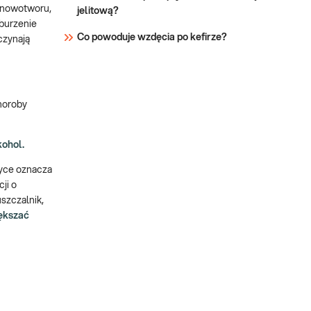
u nowotworu,
jelitową?
aburzenie
Co powoduje wzdęcia po kefirze?
czynają
choroby
kohol.
tyce oznacza
ji o
szczalnik,
iększać