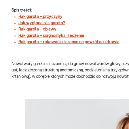
Spis treści:
Rak gardła – przyczyny
Jak wygląda rak gardła?
Rak gardła – objawy
Rak gardła – diagnostyka i leczenie
Rak gardła – rokowanie i szanse na powrót do zdrowia
Nowotwory gardła zaliczane są do grupy nowotworów głowy i szyi
ust, lecz złożoną strukturą anatomiczną, podzieloną na trzy głó
krtaniową), w obrębie których może dochodzić do rozwoju nowotw