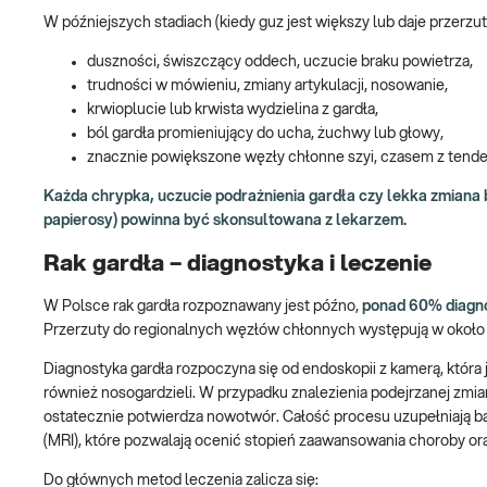
W późniejszych stadiach (kiedy guz jest większy lub daje przerz
duszności, świszczący oddech, uczucie braku powietrza,
trudności w mówieniu, zmiany artykulacji, nosowanie,
krwioplucie lub krwista wydzielina z gardła,
ból gardła promieniujący do ucha, żuchwy lub głowy,
znacznie powiększone węzły chłonne szyi, czasem z tenden
Każda chrypka, uczucie podrażnienia gardła czy lekka zmiana ba
papierosy) powinna być skonsultowana z lekarzem.
Rak gardła – diagnostyka i leczenie
W Polsce rak gardła rozpoznawany jest późno,
ponad 60% diagnoz
Przerzuty do regionalnych węzłów chłonnych występują w około
Diagnostyka gardła rozpoczyna się od endoskopii z kamerą, któr
również nosogardzieli. W przypadku znalezienia podejrzanej zmia
ostatecznie potwierdza nowotwór. Całość procesu uzupełniają b
(MRI), które pozwalają ocenić stopień zaawansowania choroby o
Do głównych metod leczenia zalicza się: