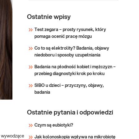
HPV DNA,
wykrywanie 14
Ostatnie wpisy
typów
HPV DNA HR, 14 typów,
Test zegara – prosty rysunek, który
wysokiego
16, 18, 45, inne HPV (31,
pomaga ocenić pracę mózgu
33, 52, 58, 35, 39, 51, 56,
ryzyka, z
59, 66, 68). Test
różnicowaniem
Co to są elektrolity? Badania, objawy
wykrywa obecność 14
typów 16 i 18
niedoboru i sposoby uzupełniania
wysokoonkogennych
typów wirusa HPV
Badania na płodność kobiet i mężczyzn –
Sprawdź
rozróżniając genotypy
przebieg diagnostyki krok po kroku
HPV
SIBO u dzieci – przyczyny, objawy,
wysokoonkogennych
badania
typów 16, 18 i 45 oraz
wykazując obecność
wysokoonkogenn
Ostatnie pytania i odpowiedzi
Czym są eubiotyki?
y wywodzące
Jak kolonoskopia wpływa na mikrobiotę