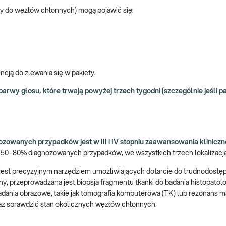
uty do węzłów chłonnych) mogą pojawić się:
cją do zlewania się w pakiety.
rwy głosu, które trwają powyżej trzech tygodni (szczególnie jeśli pa
owanych przypadków jest w III i IV stopniu zaawansowania klinicz
 50–80% diagnozowanych przypadków, we wszystkich trzech lokalizacj
a jest precyzyjnym narzędziem umożliwiających dotarcie do trudnodostę
ny, przeprowadzana jest biopsja fragmentu tkanki do badania histopatol
adania obrazowe, takie jak tomografia komputerowa (TK) lub rezonans 
raz sprawdzić stan okolicznych węzłów chłonnych.