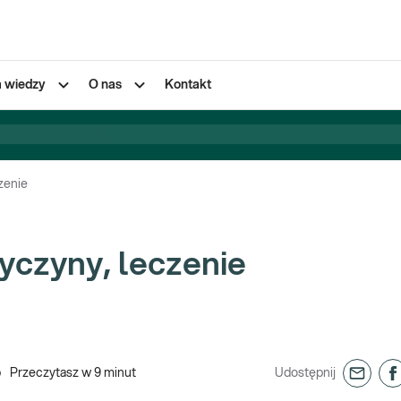
a wiedzy
O nas
Kontakt
zenie
zyczyny, leczenie
Przeczytasz w
9
minut
Udostępnij