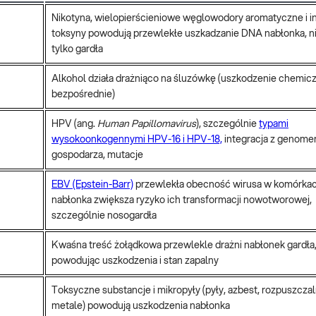
Nikotyna, wielopierścieniowe węglowodory aromatyczne i i
toksyny powodują przewlekłe uszkadzanie DNA nabłonka, n
tylko gardła
Alkohol działa drażniąco na śluzówkę (uszkodzenie chemic
bezpośrednie)
HPV (ang.
Human Papillomavirus
), szczególnie
typami
wysokoonkogennymi HPV-16 i HPV-18,
integracja z genom
gospodarza, mutacje
EBV (Epstein-Barr)
przewlekła obecność wirusa w komórka
nabłonka zwiększa ryzyko ich transformacji nowotworowej,
szczególnie nosogardła
Kwaśna treść żołądkowa przewlekle drażni nabłonek gardła
powodując uszkodzenia i stan zapalny
Toksyczne substancje i mikropyły (pyły, azbest, rozpuszczaln
metale) powodują uszkodzenia nabłonka