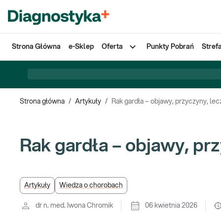
Strona Główna
e-Sklep
Oferta
Punkty Pobrań
Stref
Strona główna
/
Artykuły
/
Rak gardła – objawy, przyczyny, lec
Rak gardła – objawy, pr
Artykuły
Wiedza o chorobach
dr n. med. Iwona Chromik
06 kwietnia 2026