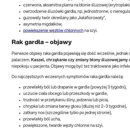
czerwona, aksamitna plama na błonie śluzowej (erytroplaki
owrzodzenie śluzówki gardła, np. jednostronne, o nieregul
guzowaty twór
określany jako „kalafiorowaty”,
asymetria migdałków,
powiększenie węzłów chłonnych
na szyi.
Rak gardła – objawy
Pierwsze objawy raka gardła pojawiają się dość wcześnie, jednak
palaczem.
Kaszel, chrząkanie czy zmiany błony śluzowej jamy 
niepokoju u pacjenta. Objawy mogą być też traktowane jako infekc
Do najczęstszych wczesnych symptomów raka gardła należą:
przewlekły ból lub drapanie w gardle (powyżej 3 tygodni),
uczucie ciała obcego lub przeszkody w gardle,
trudność w przełykaniu śliny, jedzenia lub picia,
chrypka lub zmiana barwy głosu (dłużej niż 2–3 tygodnie),
zatkany nos (szczególnie tylko po jednej stronie),
przewlekły ból ucha,
powiększone, twarde węzły chłonne na szyi.