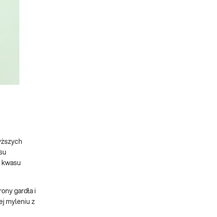
wyższych
ksu
a kwasu
ony gardła i
ej myleniu z