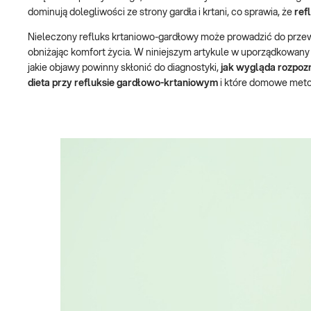
dominują dolegliwości ze strony gardła i krtani, co sprawia, że
ref
Nieleczony refluks krtaniowo-gardłowy może prowadzić do przew
obniżając komfort życia. W niniejszym artykule w uporządkowan
jakie objawy powinny skłonić do diagnostyki,
jak wygląda rozpozn
dieta przy refluksie gardłowo-krtaniowym
i które domowe metod