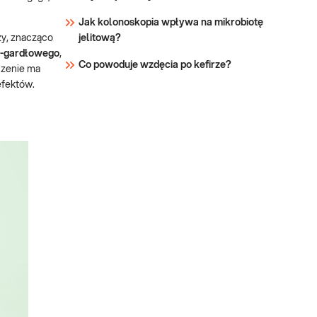
Jak kolonoskopia wpływa na mikrobiotę
zy, znacząco
jelitową?
wo-gardłowego
,
Co powoduje wzdęcia po kefirze?
aczenie ma
efektów.