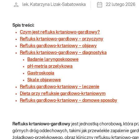
lek. Katarzyna Lizak-Sabatowska
22 lutego 2026
Spis treści:
Czym jest refluks krtaniowo-gardłowy?
Refluks krtaniowo-gardłowy – przyczyny
Refluks gardłowo-krtaniowy – objawy
Refluks krtaniowo-gardłowy – diagnostyka
Badanie laryngoskopowe
pH-metria przełykowa
Gastroskopia
Skale objawowe
Refluks gardłowo-krtaniowy – leczenie
Dieta przy refluksie gardłowo-krtaniowym
Refluks gardłowo-krtaniowy – domowe sposoby
Refluks krtaniowo-gardłowy
jest jednostką chorobową, która p
górnych dróg oddechowych, takimi jak przewlekłe zapalenie gard
żołądkowo-przełykowego, obraz kliniczny refluksu krtaniowo-gard