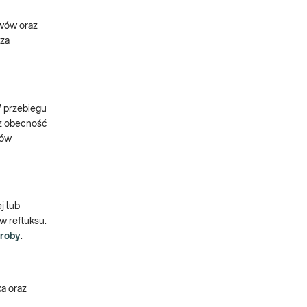
awów oraz
rza
W przebiegu
az obecność
wów
j lub
w refluksu.
oroby
.
ka oraz