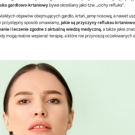
luks gardłowo-krtaniowy
bywa określany jako tzw. „cichy refluks”.
lekłych objawów obejmujących gardło, krtań, jamę nosową, a nawet us
y i przystępny sposób omawiamy,
jakie są przyczyny refluksu krtanio
anie i leczenie zgodne z aktualną wiedzą medyczną
, a także jakie zn
y mogą realnie wspierać terapię, a które nie przynoszą oczekiwanych 