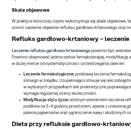
Skale objawowe
W praktyce klinicznej często wykorzystuje się skale objawowe, tak
ocenić nasilenie objawów refluksu gardłowo-krtaniowego oraz m
Refluks gardłowo-krtaniowy – leczenie
Leczenie refluksu gardłowo-krtaniowego
powinno być wielokie
Powinno obejmować jednocześnie farmakoterapię, modyfikację st
w dużej mierze od systematyczności i przestrzegania zaleceń.
Leczenie farmakologiczne:
podstawą leczenia farmakologi
solnego w żołądku. Uzupełniająco stosuje się leki zobojętn
w wybranych przypadkach leki prokinetyczne poprawiające
wymaga regularnej oceny skuteczności.
Modyfikacja stylu życia:
istotnym elementem leczenia ref
posiłków na 3–4 godziny przed snem, spanie z uniesioną gó
palenia papierosów oraz ograniczenie kawy i słodzonych n
Dieta przy refluksie gardłowo-krtanio