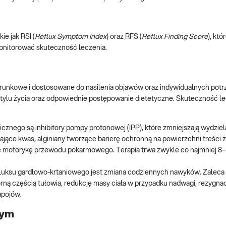
ie jak RSI (
Reflux Symptom Index
) oraz RFS (
Reflux Finding Score
), kt
onitorować skuteczność leczenia.
runkowe i dostosowane do nasilenia objawów oraz indywidualnych potrz
ylu życia oraz odpowiednie postępowanie dietetyczne. Skuteczność le
cznego są inhibitory pompy protonowej (IPP), które zmniejszają wydzie
iające kwas, alginiany tworzące barierę ochronną na powierzchni treści 
 motorykę przewodu pokarmowego. Terapia trwa zwykle co najmniej 8–1
luksu gardłowo-krtaniowego jest zmiana codziennych nawyków. Zaleca s
rną częścią tułowia, redukcję masy ciała w przypadku nadwagi, rezygnacj
apojów.
wym