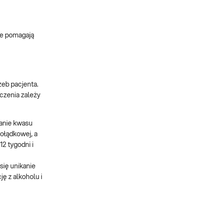
óre pomagają
eb pacjenta.
czenia zależy
lanie kwasu
żołądkowej, a
2 tygodni i
ię unikanie
ę z alkoholu i