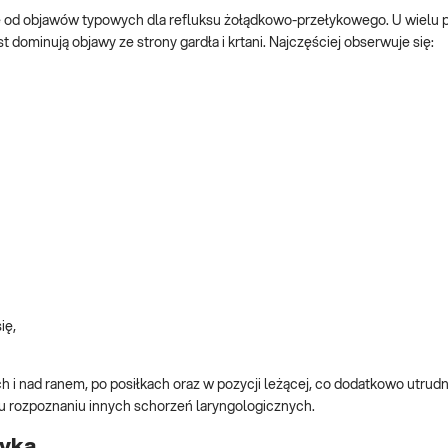
ie od objawów typowych dla refluksu żołądkowo-przełykowego. U wielu
 dominują objawy ze strony gardła i krtani. Najczęściej obserwuje się:
ię,
 i nad ranem, po posiłkach oraz w pozycji leżącej, co dodatkowo utrudn
u rozpoznaniu innych schorzeń laryngologicznych.
tyka