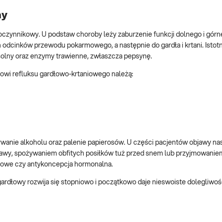
ny
oczynnikowy. U podstaw choroby leży zaburzenie funkcji dolnego i gór
h odcinków przewodu pokarmowego, a następnie do gardła i krtani. Istotn
olny oraz enzymy trawienne, zwłaszcza pepsynę.
owi refluksu gardłowo-krtaniowego należą:
ywanie alkoholu oraz palenie papierosów. U części pacjentów objawy nasi
yprawy, spożywaniem obfitych posiłków tuż przed snem lub przyjmowanie
rczowe czy antykoncepcja hormonalna.
gardłowy rozwija się stopniowo i początkowo daje nieswoiste dolegliwoś