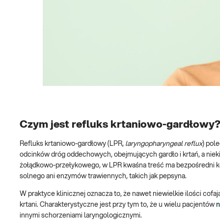
Czym jest refluks krtaniowo-gardłowy
Refluks krtaniowo-gardłowy (LPR,
laryngopharyngeal reflux
) pol
odcinków dróg oddechowych, obejmujących gardło i krtań, a niek
żołądkowo-przełykowego, w LPR kwaśna treść ma bezpośredni kont
solnego ani enzymów trawiennych, takich jak pepsyna.
W praktyce klinicznej oznacza to, że nawet niewielkie ilości cof
krtani. Charakterystyczne jest przy tym to, że u wielu pacjentów
n
innymi schorzeniami laryngologicznymi.