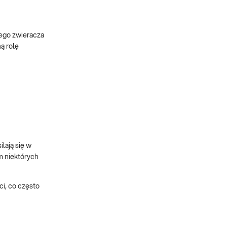
nego zwieracza
ą rolę
lają się w
m niektórych
ci, co często