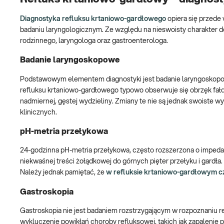
Diagnostyka refluksu krtaniowo-gardłowego
opiera się przede
badaniu laryngologicznym. Ze względu na nieswoisty charakter 
rodzinnego, laryngologa oraz gastroenterologa.
Badanie laryngoskopowe
Podstawowym elementem diagnostyki jest badanie laryngoskopowe,
refluksu krtaniowo-gardłowego typowo obserwuje się obrzęk fałdó
nadmiernej, gęstej wydzieliny. Zmiany te nie są jednak swoiste w
klinicznych.
pH-metria przełykowa
24-godzinna pH-metria przełykowa, często rozszerzona o impedanc
niekwaśnej treści żołądkowej do górnych pięter przełyku i gardła
Należy jednak pamiętać, że
w refluksie krtaniowo-gardłowym cz
Gastroskopia
Gastroskopia nie jest badaniem rozstrzygającym w rozpoznaniu r
wykluczenie powikłań choroby refluksowej, takich jak zapalenie 