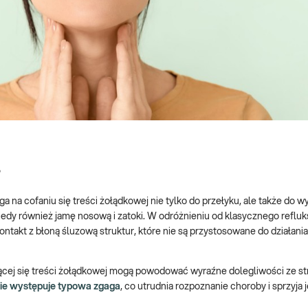
?
ega na cofaniu się treści żołądkowej nie tylko do przełyku, ale także do 
iedy również jamę nosową i zatoki. W odróżnieniu od klasycznego reflu
akt z błoną śluzową struktur, które nie są przystosowane do działani
ającej się treści żołądkowej mogą powodować wyraźne dolegliwości ze str
ie występuje typowa zgaga
, co utrudnia rozpoznanie choroby i sprzyja j