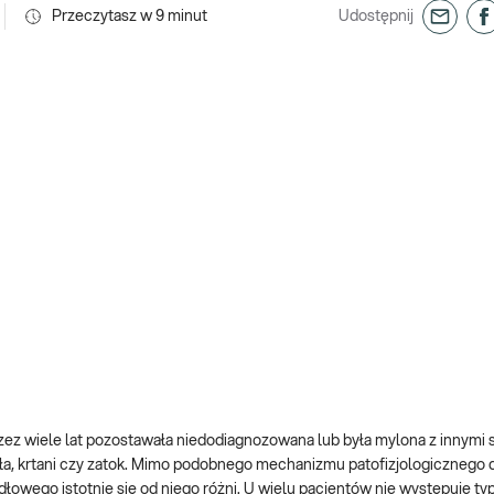
Przeczytasz w
9
minut
Udostępnij
rzez wiele lat pozostawała niedodiagnozowana lub była mylona z innymi
ła, krtani czy zatok. Mimo podobnego mechanizmu patofizjologicznego 
łowego istotnie się od niego różni. U wielu pacjentów nie występuje ty