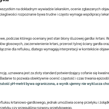
 wszystkim na dokładnym wywiadzie lekarskim, ocenie zgłaszanych obj
dolegliwości rozpoznanie bywa trudne i często wymaga współpracy leka
 podczas którego oceniany jest stan błony śluzowej gardła i krtani. 
w głosowych, zaczerwienienie krtani, przerost tylnej ściany gardła or
yłącznie dla refluksu, dlatego wymagają interpretacji w kontekście obja
ję, uznawana jest za złoty standard potwierdzający cofanie się kwaśne
. Badanie to pozwala obiektywnie ocenić częstość i czas trwania epizodó
ułość pH-metrii bywa ograniczona, a wynik ujemny nie wyklucza ch
efluksu krtaniowo-gardłowego, jednak umożliwia ocenę przełyku i żołąd
przełyku czy przepuklina rozworu przełykowego.