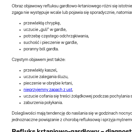
Obraz objawowy refluksu gardłowo-krtaniowego różni się istotn
zgaga nie występuje wcale lub pojawia się sporadycznie, natomiast
przewlekłą chrypkę,
uczucie „guli” w gardle,
potrzebę częstego odchrząkiwania,
suchość i pieczenie w gardle,
poranny ból gardła.
Częstym objawem jest także:
przewlekły kaszel,
uczucie zalegania śluzu,
pieczenie w obrębie krtani,
nieprzyjemny zapach z ust
,
uczucie cofania się treści żołądkowej podczas pochylania s
zaburzenia połykania.
Dolegliwości mają tendencję do nasilania się w godzinach nocnych
jednoznaczne powiązanie z chorobą refluksową i sprzyja mylnem
Refluks krtaniowo-gardłowy – diagnos