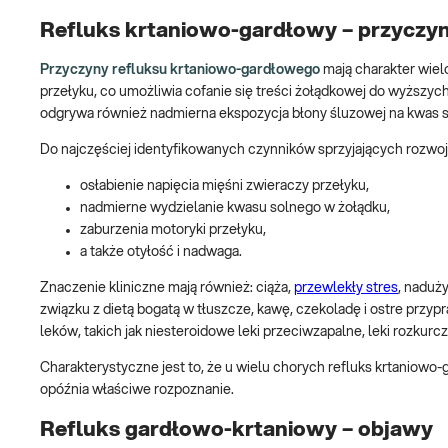
Refluks krtaniowo-gardłowy – przyczy
Przyczyny refluksu krtaniowo-gardłowego
mają charakter wiel
przełyku, co umożliwia cofanie się treści żołądkowej do wyższyc
odgrywa również nadmierna ekspozycja błony śluzowej na kwas s
Do najczęściej identyfikowanych czynników sprzyjających rozwoj
osłabienie napięcia mięśni zwieraczy przełyku,
nadmierne wydzielanie kwasu solnego w żołądku,
zaburzenia motoryki przełyku,
a także otyłość i nadwaga.
Znaczenie kliniczne mają również: ciąża,
przewlekły stres
, naduż
związku z dietą bogatą w tłuszcze, kawę, czekoladę i ostre prz
leków, takich jak niesteroidowe leki przeciwzapalne, leki rozku
Charakterystyczne jest to, że u wielu chorych refluks krtaniowo-
opóźnia właściwe rozpoznanie.
Refluks gardłowo-krtaniowy – objawy