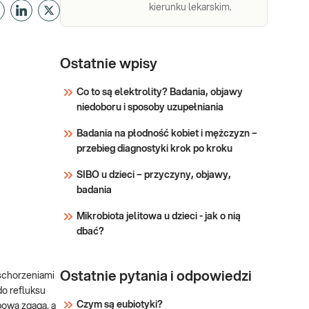
kierunku lekarskim.
Ostatnie wpisy
Co to są elektrolity? Badania, objawy
niedoboru i sposoby uzupełniania
Badania na płodność kobiet i mężczyzn –
przebieg diagnostyki krok po kroku
SIBO u dzieci – przyczyny, objawy,
badania
Mikrobiota jelitowa u dzieci - jak o nią
dbać?
Ostatnie pytania i odpowiedzi
 schorzeniami
do refluksu
Czym są eubiotyki?
powa zgaga, a