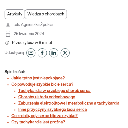
Artykuły
Wiedza o chorobach
lek. Agnieszka Żędzian
25 kwietnia 2024
Przeczytasz w
8
minut
Udostępnij
Spis treści:
Jakie tętno jest niepokojące?
Co powoduje szybkie bicie serca?
Tachykardia w przebiegu chorób serca
Choroby układu oddechowego
Zaburzenia elektrolitowe i metaboliczne a tachykardia
Inne przyczyny szybkiego bicia serca
Co zrobić, gdy serce bije za szybko?
Czy tachykardia jest groźna?