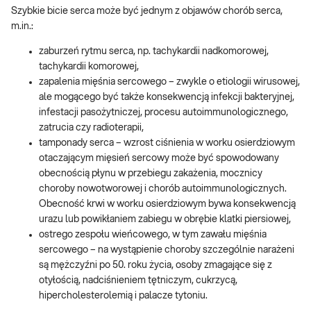
Szybkie bicie serca może być jednym z objawów chorób serca,
m.in.:
zaburzeń rytmu serca, np. tachykardii nadkomorowej,
tachykardii komorowej,
zapalenia mięśnia sercowego – zwykle o etiologii wirusowej,
ale mogącego być także konsekwencją infekcji bakteryjnej,
infestacji pasożytniczej, procesu autoimmunologicznego,
zatrucia czy radioterapii,
tamponady serca – wzrost ciśnienia w worku osierdziowym
otaczającym mięsień sercowy może być spowodowany
obecnością płynu w przebiegu zakażenia, mocznicy
choroby nowotworowej i chorób autoimmunologicznych.
Obecność krwi w worku osierdziowym bywa konsekwencją
urazu lub powikłaniem zabiegu w obrębie klatki piersiowej,
ostrego zespołu wieńcowego, w tym zawału mięśnia
sercowego – na wystąpienie choroby szczególnie narażeni
są mężczyźni po 50. roku życia, osoby zmagające się z
otyłością, nadciśnieniem tętniczym, cukrzycą,
hipercholesterolemią i palacze tytoniu.