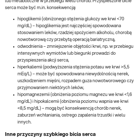
lub metaboliczne w przebiegu wielu chorób. Przyspieszone bicie
serca może być m.in. konsekwencją:
hipoglikemii (obniżonego stężenia glukozy we krwi <70
mg/dL) – hipoglikemia jest najczęściej spowodowana
stosowaniem leków, rzadziej spożyciem alkoholu, chorobą
nowotworową czy przebytą operacją bariatryczną,
odwodnienia – zmniejszenie objętości krwi, np. w przebiegu
intensywnych wymiotów lub biegunki prowadzi do
przyspieszenia akcji serca,
hiperkaliemii (podwyższenia stężenia potasu we krwi >5,5
mEq/L) – może być spowodowana niewydolnością nerek,
uszkodzeniem mięśni, rozpadem guza nowotworowego czy
przyjmowaniem niektórych leków,
hipomagnezemii (obniżenia poziomu magnezu we krwi <1,6
mg/dL) i hipokalcemii (obniżenia poziomu wapnia we krwi
<8,5 mg/dL) – mogą być konsekwencją chorób nerek,
zaburzeń wchłaniania, ostrego zapalenia trzustki i wielu
innych.
Inne przyczyny szybkiego bicia serca