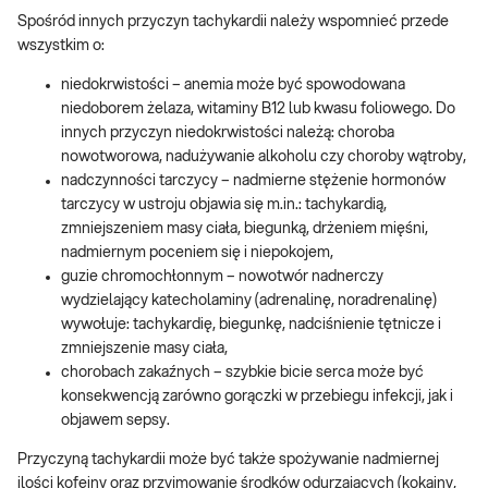
Spośród innych przyczyn tachykardii należy wspomnieć przede
wszystkim o:
niedokrwistości – anemia może być spowodowana
niedoborem żelaza, witaminy B12 lub kwasu foliowego. Do
innych przyczyn niedokrwistości należą: choroba
nowotworowa, nadużywanie alkoholu czy choroby wątroby,
nadczynności tarczycy – nadmierne stężenie hormonów
tarczycy w ustroju objawia się m.in.: tachykardią,
zmniejszeniem masy ciała, biegunką, drżeniem mięśni,
nadmiernym poceniem się i niepokojem,
guzie chromochłonnym – nowotwór nadnerczy
wydzielający katecholaminy (adrenalinę, noradrenalinę)
wywołuje: tachykardię, biegunkę, nadciśnienie tętnicze i
zmniejszenie masy ciała,
chorobach zakaźnych – szybkie bicie serca może być
konsekwencją zarówno gorączki w przebiegu infekcji, jak i
objawem sepsy.
Przyczyną tachykardii może być także spożywanie nadmiernej
ilości kofeiny oraz przyjmowanie środków odurzających (kokainy,