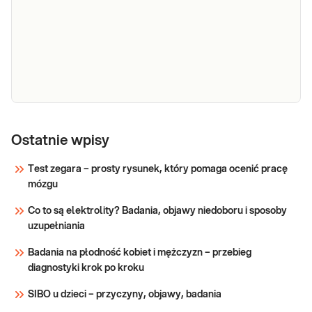
TSH
TSH - Badanie poziomu TSH (hormonu
tyreotropowego) to najczulszy test oceniający
Ostatnie wpisy
funkcję tarczycy. Pomaga wykrywać nawet
bezobjawowe zaburzenia jej pracy oraz
Test zegara – prosty rysunek, który pomaga ocenić pracę
monitorować leczenie niedoczynności i
mózgu
Sprawdź
nadczynności. Gdy tarczyca produkuje zbyt dużo
Co to są elektrolity? Badania, objawy niedoboru i sposoby
hormon
uzupełniania
Badania na płodność kobiet i mężczyzn – przebieg
diagnostyki krok po kroku
SIBO u dzieci – przyczyny, objawy, badania