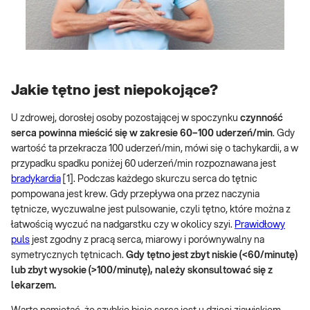
Jakie tętno jest niepokojące?
U zdrowej, dorosłej osoby pozostającej w spoczynku
czynność
serca powinna mieścić się w zakresie 60–100 uderzeń/min
. Gdy
wartość ta przekracza 100 uderzeń/min, mówi się o tachykardii, a w
przypadku spadku poniżej 60 uderzeń/min rozpoznawana jest
bradykardia
[1]. Podczas każdego skurczu serca do tętnic
pompowana jest krew. Gdy przepływa ona przez naczynia
tętnicze, wyczuwalne jest pulsowanie, czyli tętno, które można z
łatwością wyczuć na nadgarstku czy w okolicy szyi.
Prawidłowy
puls
jest zgodny z pracą serca, miarowy i porównywalny na
symetrycznych tętnicach.
Gdy tętno jest zbyt niskie (<60/minutę)
lub zbyt wysokie (>100/minutę), należy skonsultować się z
lekarzem.