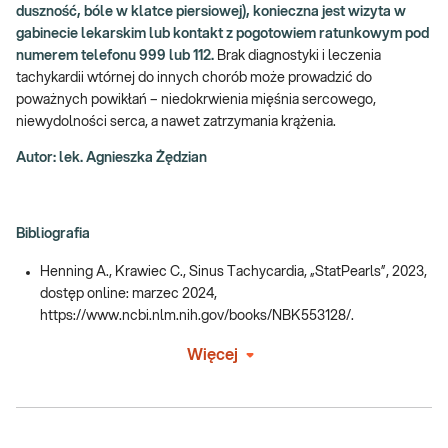
duszność, bóle w klatce piersiowej), konieczna jest wizyta w
gabinecie lekarskim lub kontakt z pogotowiem ratunkowym pod
numerem telefonu 999 lub 112.
Brak diagnostyki i leczenia
tachykardii wtórnej do innych chorób może prowadzić do
poważnych powikłań – niedokrwienia mięśnia sercowego,
niewydolności serca, a nawet zatrzymania krążenia.
Autor: lek. Agnieszka Żędzian
Bibliografia
Henning A., Krawiec C., Sinus Tachycardia, „StatPearls”, 2023,
dostęp online: marzec 2024,
https://www.ncbi.nlm.nih.gov/books/NBK553128/.
Więcej