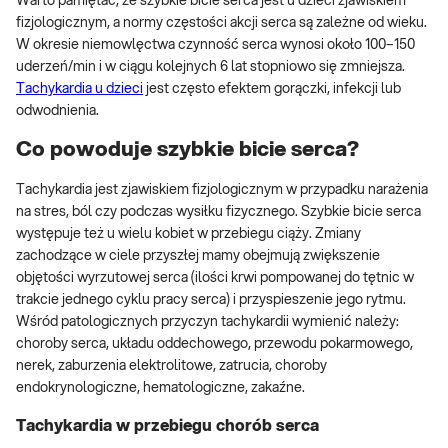
Warto pamiętać, że szybkie bicie serca jest u dzieci zjawiskiem
fizjologicznym, a normy częstości akcji serca są zależne od wieku.
W okresie niemowlęctwa czynność serca wynosi około 100–150
uderzeń/min i w ciągu kolejnych 6 lat stopniowo się zmniejsza.
Tachykardia u dzieci
jest często efektem gorączki, infekcji lub
odwodnienia.
Co powoduje szybkie bicie serca?
Tachykardia jest zjawiskiem fizjologicznym w przypadku narażenia
na stres, ból czy podczas wysiłku fizycznego. Szybkie bicie serca
występuje też u wielu kobiet w przebiegu ciąży. Zmiany
zachodzące w ciele przyszłej mamy obejmują zwiększenie
objętości wyrzutowej serca (ilości krwi pompowanej do tętnic w
trakcie jednego cyklu pracy serca) i przyspieszenie jego rytmu.
Wśród patologicznych przyczyn tachykardii wymienić należy:
choroby serca, układu oddechowego, przewodu pokarmowego,
nerek, zaburzenia elektrolitowe, zatrucia, choroby
endokrynologiczne, hematologiczne, zakaźne.
Tachykardia w przebiegu chorób serca