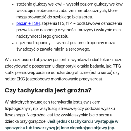
stężenie glukozy we krwi – wysoki poziom glukozy we krwi
wskazuje na obecność zaburzeń metabolicznych, które
mogą prowadzić do szybkiego bicia serca,
badanie TSH
, stężenia fT3, fT4 – podstawowe oznaczenia
pozwalające na ocenę czynności tarczycy i wykrycie m.in.
nadczynności tego gruczołu,
stężenie troponiny I – wzrost poziomu troponiny może
świadczyć o zawale mięśnia sercowego.
W zależności od objawów pacjenta i wyników badań lekarz może
zdecydować o poszerzeniu diagnostyki o takie badania, jak: RTG
klatki piersiowej, badanie echokardiograficzne (echo serca) czy
holter EKG (całodobowe monitorowanie pracy serca).
Czy tachykardia jest groźna?
W niektórych sytuacjach tachykardia jest zjawiskiem
fizjologicznym, np. w sytuacji stresowej czy podczas wysiłku
fizycznego. Niegroźne jest też zwykle szybkie bicie serca u
dziecka przy gorączce.
Jeśli jednak tachykardia występuje w
spoczynku lub towarzyszą jej inne niepokojące objawy (np.