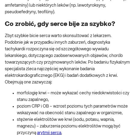
amfetaminy) lub niektórych leków (np. lewotyroksyny,
pseudoefedryny, teofiliny).
Co zrobić, gdy serce bije za szybko?
Zbyt szybkie bicie serca warto skonsultować z lekarzem.
Podobnie jak w przypadku innych zaburzeń, diagnostyka
tachykardii rozpoczyna się od szczegółowego wywiadu
lekarskiego, dotyczącego zaobserwowanych objawów, chorób
towarzyszących czy przyjmowanych leków. Po badaniu fizykalnym
specjalista zleca najczęściej wykonanie badania
elektrokardiograficznego (EKG) i badań dodatkowych z krwi.
Obejmują one zazwyczaj:
morfologię krwi – może wykazać cechy niedokrwistości czy
stanu zapalnego,
poziom CRP i OB – wzrost poziomu tych parametrów może
wskazywać na obecność stanu zapalnego w organizmie,
stężenie elektrolitów we krwi (sodu, potasu, wapnia,
magnezu) – zaburzenia poziomu elektrolitów mogą być
przyczyną
arytmii serca
,