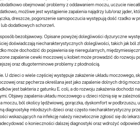
gą dodatkowo obejmować problemy z oddawaniem moczu, uczucie nieca
atkowo, możliwe jest wystąpienie zapalenia najądrzy lub/oraz jąder, kt
rączka, dreszcze, pogorszenie samopoczucia występują dość rzadko w p
 lub dodatkowych schorzeń.
w sposób bezobjawowy. Opisane powyżej dolegliwości dyzuryczne występ
iej doświadczają niecharakterystycznych dolegliwości, takich jak ból 
adko może dochodzić do pojawienia się nieregularnych, międzymiesięcz
czone zapalenie cewki moczowej u kobiet może prowadzić do rozwoju po
iejszej oraz długoterminowe problemy z płodnością.
ie. U dzieci o wiele częściej występuje zakażenie układu moczowego, s
czowej oraz pęcherza określana jest jako zapalenie dolnych dróg moc
ów jest bakteria z gatunku E. coli, a do rozwoju zakażenia dochodzi n
ymi. Objawy zapalenia układu moczowego u dzieci różnią się w zależnoś
ania moczu, ból okolicy lędźwiowej, gorączka, dyskomfort w podbrzuszu, 
ną diagnostykę młodszych dzieci oraz często niecharakterystyczny prz
ci wskazujących na infekcję należy niezwłocznie zgłosić się do lekarza
adecydować o konieczności dalszej diagnostyki oraz wdrożyć odpowied