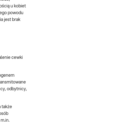
ością u kobiet
 tego powodu
a jest brak
alenie cewki
atogenem
transmitowane
cy, odbytnicy,
 także
 osób
m.in.