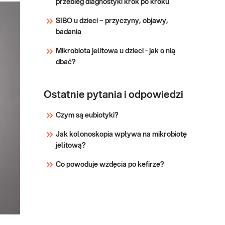
przebieg diagnostyki krok po kroku
nieprawidłowości przemian
metabolicznych organizmu,
SIBO u dzieci – przyczyny, objawy,
zwłaszcza związanych z
badania
chorobami wątroby
Mikrobiota jelitowa u dzieci - jak o nią
dbać?
Ostatnie pytania i odpowiedzi
Czym są eubiotyki?
Jak kolonoskopia wpływa na mikrobiotę
jelitową?
Co powoduje wzdęcia po kefirze?