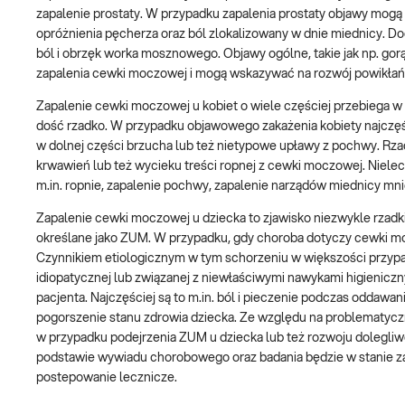
zapalenie prostaty. W przypadku zapalenia prostaty objawy mo
opróżnienia pęcherza oraz ból zlokalizowany w dnie miednicy. Dod
ból i obrzęk worka mosznowego. Objawy ogólne, takie jak np. go
zapalenia cewki moczowej i mogą wskazywać na rozwój powikłań
Zapalenie cewki moczowej u kobiet o wiele częściej przebiega 
dość rzadko. W przypadku objawowego zakażenia kobiety najczęśc
w dolnej części brzucha lub też nietypowe upławy z pochwy. Rz
krwawień lub też wycieku treści ropnej z cewki moczowej. Niele
m.in. ropnie, zapalenie pochwy, zapalenie narządów miednicy mn
Zapalenie cewki moczowej u dziecka to zjawisko niezwykle rzadk
określane jako ZUM. W przypadku, gdy choroba dotyczy cewki mo
Czynnikiem etiologicznym w tym schorzeniu w większości przypadk
idiopatycznej lub związanej z niewłaściwymi nawykami higieniczn
pacjenta. Najczęściej są to m.in. ból i pieczenie podczas oddaw
pogorszenie stanu zdrowia dziecka. Ze względu na problematycz
w przypadku podejrzenia ZUM u dziecka lub też rozwoju dolegliwoś
podstawie wywiadu chorobowego oraz badania będzie w stanie z
postepowanie lecznicze.