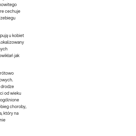
łkowitego
óre cechuje
rzebiegu
ują u kobiet
zlokalizowany
nych
wikłań jak
krótowo
zowych.
a drodze
ci od wieku
uogólnione
ebieg choroby,
, który na
nie