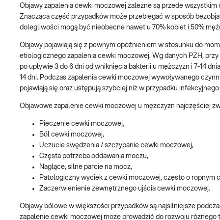
Objawy zapalenia cewki moczowej zależne są przede wszystkim od 
Znacząca część przypadków może przebiegać w sposób bezobjaw
dolegliwości mogą być nieobecne nawet u 70% kobiet i 50% męż
Objawy pojawiają się z pewnym opóźnieniem w stosunku do momen
etiologicznego zapalenia cewki moczowej. Wg danych PZH, przy 
po upływie 3 do 6 dni od wniknięcia bakterii u mężczyzn i 7-14 d
14 dni. Podczas zapalenia cewki moczowej wywoływanego czynn
pojawiają się oraz ustępują szybciej niż w przypadku infekcyjnego
Objawowe zapalenie cewki moczowej u mężczyzn najczęściej zwią
Pieczenie cewki moczowej,
Ból cewki moczowej,
Uczucie swędzenia / szczypanie cewki moczowej,
Częsta potrzeba oddawania moczu,
Naglące, silne parcie na mocz,
Patologiczny wyciek z cewki moczowej, często o ropnym c
Zaczerwienienie zewnętrznego ujścia cewki moczowej.
Objawy bólowe w większości przypadków są najsilniejsze podcza
zapalenie cewki moczowej może prowadzić do rozwoju różnego ty