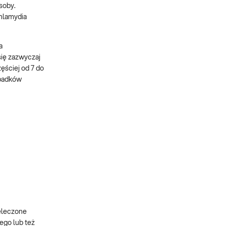
soby.
hlamydia
a
ię zazwyczaj
ęściej od 7 do
ypadków
ieleczone
ego lub też