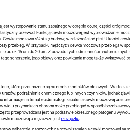
totą jest występowanie stanu zapalnego w obrębie dolnej części dróg moc
 elastyczny przewód. Funkcją cewki moczowej jest wyprowadzanie mocz
. Cewka moczowa różni się budową w zależności od płci. U kobiet ce
da prosty przebieg. W przypadku mężczyzn cewka moczowa przebiega w sp
iętnie od ok. 15 cm do 20 cm. Z powodu tych odmienności anatomicznych
 tego schorzenia, jego objawy oraz powikłania mogą także wykazywać 
terie, które przenoszone są na drodze kontaktów płciowych. Warto zaz
urazów, podrażnienia chemicznego lub innych czynników, jednak zjawis
ne informacje na temat epidemiologii zapalenia cewki moczowej oraz pr
e w wielu przypadkach choroba może przebiegać w sposób bezobjawowy 
 często przeprowadzana jest na podstawie określonego patogenu wywoł
ia cewki moczowej u mężczyzn jest
rzeżączka
.
entów najbardziej narażonych na rozwój zapalenia cewki moczowej są m