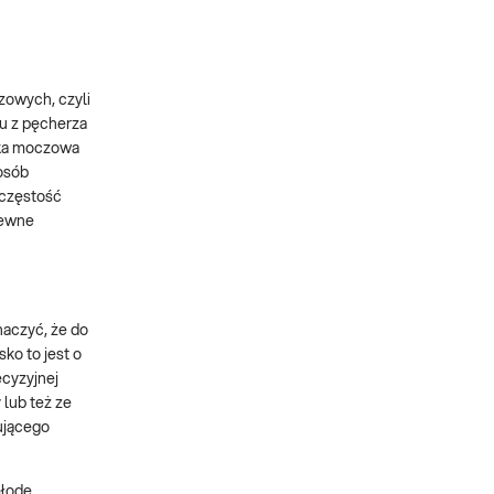
zowych, czyli
u z pęcherza
wka moczowa
osób
 częstość
pewne
naczyć, że do
ko to jest o
ecyzyjnej
lub też ze
ującego
łode,