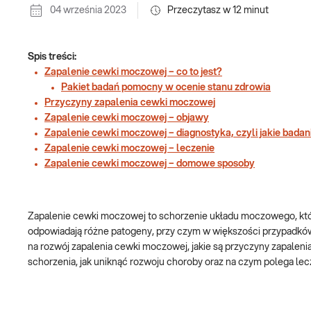
04 września 2023
Przeczytasz w
12
minut
Spis treści:
Zapalenie cewki moczowej – co to jest?
Pakiet badań pomocny w ocenie stanu zdrowia
Przyczyny zapalenia cewki moczowej
Zapalenie cewki moczowej – objawy
Zapalenie cewki moczowej – diagnostyka, czyli jakie bada
Zapalenie cewki moczowej – leczenie
Zapalenie cewki moczowej – domowe sposoby
Zapalenie cewki moczowej to schorzenie układu moczowego, które
odpowiadają różne patogeny, przy czym w większości przypadkó
na rozwój zapalenia cewki moczowej, jakie są przyczyny zapalen
schorzenia, jak uniknąć rozwoju choroby oraz na czym polega le