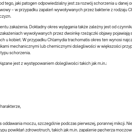
tego, jaki patogen odpowiedzialny jest za rozwój schorzenia u danej o
owy – w przypadku zapaleń wywoływanych przez bakterie z rodzaju C
czyzn.
tu zakażenia. Dokładny okres wylęgania także zależny jest od czynnik
zakażeniach wywoływanych przez dwoinkę rzeżączki objawy pojawiają s
niach u kobiet. W przypadku Chlamydia trachomatis okres ten wynosi najcz
ikami mechanicznymi lub chemicznymi dolegliwości w większości prz
 typu schorzenia.
zane jest z występowaniem dolegliwości takich jak m.in.:
harakterze,
s oddawania moczu, szczególnie podczas pierwszej, porannej mikcji. N
pu powikłań zdrowotnych, takich jak m.in. zapalenie pęcherza moczow