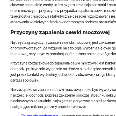
aktywne seksualnie osoby, które często zmieniają partnerki / pa
oraz u mężczyzn, przy czym w przypadku zapalenia cewki moczo
ta jednostka chorobowa statystycznie częściej rozpoznawana jes
stosowania właściwych środków ochronnych podczas stosunków 
Przyczyny zapalenia cewki moczowej
Najczęstszą przyczyną zapalenia cewki moczowej jest zakażenie 
chorobotwórczych. Ze względu na etiologię wyróżnia się dwie 
moczowej, przy czym w populacji ogólnej zapalenie nierzeżączk
Przyczyną rzeżączkowego zapalenia cewki moczowej jest bakteri
dochodzi praktycznie wyłącznie na drodze niezabezpieczonych k
jest przez kontakt wydzieliny jednej błony śluzowej z drugą błoną
gardła i spojówek.
Nierzeżączkowe zapalenie cewki moczowej może być wywoływane
najczęściej dochodzi poprzez zakażenie podczas stosunku seksu
nieaktywnych seksualnie. Najczęstsze przyczyny nierzeżączkoweg
następujące mikroorganizmy chorobotwórcze: