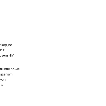
skopijne
ób z
rusem HIV
ruktur cewki.
iążeniami
nych
 na