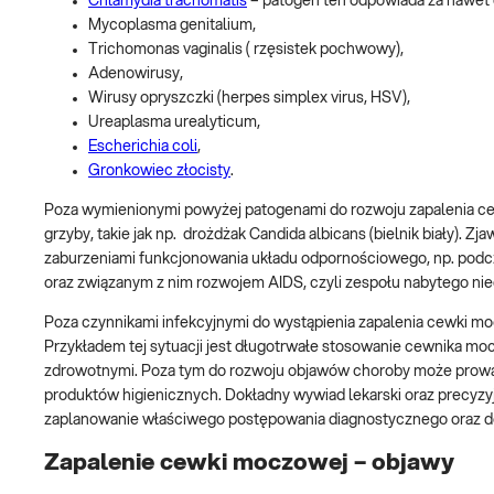
Chlamydia trachomatis
– patogen ten odpowiada za nawet
Mycoplasma genitalium,
Trichomonas vaginalis ( rzęsistek pochwowy),
Adenowirusy,
Wirusy opryszczki (herpes simplex virus, HSV),
Ureaplasma urealyticum,
Escherichia coli
,
Gronkowiec złocisty
.
Poza wymienionymi powyżej patogenami do rozwoju zapalenia c
grzyby, takie jak np. drożdżak Candida albicans (bielnik biały). Zja
zaburzeniami funkcjonowania układu odpornościowego, np. podc
oraz związanym z nim rozwojem AIDS, czyli zespołu nabytego ni
Poza czynnikami infekcyjnymi do wystąpienia zapalenia cewki m
Przykładem tej sytuacji jest długotrwałe stosowanie cewnika m
zdrowotnymi. Poza tym do rozwoju objawów choroby może prowad
produktów higienicznych. Dokładny wywiad lekarski oraz precyzyj
zaplanowanie właściwego postępowania diagnostycznego oraz do
Zapalenie cewki moczowej – objawy