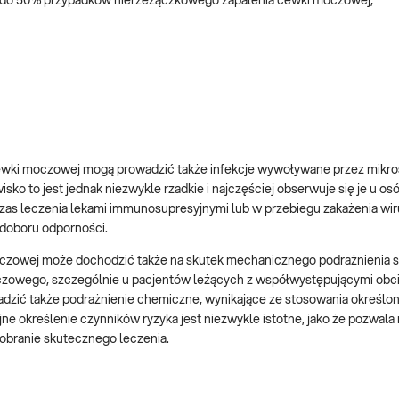
 do 50% przypadków nierzeżączkowego zapalenia cewki moczowej,
ewki moczowej mogą prowadzić także infekcje wywoływane przez mikro
wisko to jest jednak niezwykle rzadkie i najczęściej obserwuje się je u os
zas leczenia lekami immunosupresyjnymi lub w przebiegu zakażenia wi
edoboru odporności.
oczowej może dochodzić także na skutek mechanicznego podrażnienia st
oczowego, szczególnie u pacjentów leżących z współwystępującymi obc
zić także podrażnienie chemiczne, wynikające ze stosowania określo
ne określenie czynników ryzyka jest niezwykle istotne, jako że pozwala
branie skutecznego leczenia.