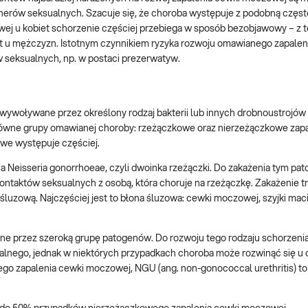
rtnerów seksualnych. Szacuje się, że choroba występuje z podobną częst
wej u kobiet schorzenie częściej przebiega w sposób bezobjawowy – z
t u mężczyzn. Istotnym czynnikiem ryzyka rozwoju omawianego zapaleni
seksualnych, np. w postaci prezerwatyw.
wywoływane przez określony rodzaj bakterii lub innych drobnoustrojów
główne grupy omawianej choroby: rzeżączkowe oraz nierzeżączkowe zap
owe występuje częściej.
a Neisseria gonorrhoeae, czyli dwoinka rzeżączki. Do zakażenia tym p
ontaktów seksualnych z osobą, która choruje na rzeżączkę. Zakażenie 
 śluzową. Najczęściej jest to błona śluzowa: cewki moczowej, szyjki maci
 przez szeroką grupę patogenów. Do rozwoju tego rodzaju schorzenia
alnego, jednak w niektórych przypadkach choroba może rozwinąć się u
o zapalenia cewki moczowej, NGU (ang. non-gonococcal urethritis) to 