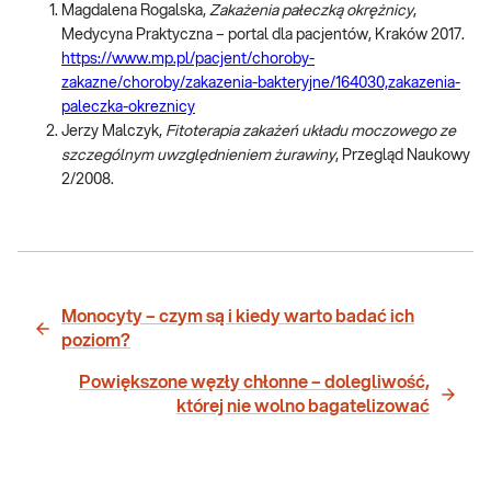
Magdalena Rogalska,
Zakażenia pałeczką okrężnicy
,
Medycyna Praktyczna – portal dla pacjentów, Kraków 2017.
https://www.mp.pl/pacjent/choroby-
zakazne/choroby/zakazenia-bakteryjne/164030,zakazenia-
paleczka-okreznicy
Jerzy Malczyk,
Fitoterapia zakażeń układu moczowego ze
szczególnym uwzględnieniem żurawiny
, Przegląd Naukowy
2/2008.
Monocyty – czym są i kiedy warto badać ich
poziom?
Powiększone węzły chłonne – dolegliwość,
której nie wolno bagatelizować