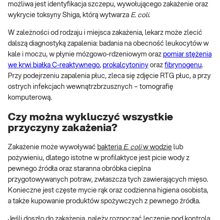
możliwa jest identyfikacja szczepu, wywołującego zakażenie oraz
wykrycie toksyny Shiga, którą wytwarza
E. coli
.
W zależności od rodzaju i miejsca zakażenia, lekarz może zlecić
dalszą diagnostyką zapalenia: badania na obecność leukocytów w
kale i moczu, w płynie mózgowo-rdzeniowym oraz
pomiar stężenia
we krwi białka C-reaktywnego
,
prokalcytoniny
oraz
fibrynogenu
.
Przy podejrzeniu zapalenia płuc, zleca się zdjęcie RTG płuc, a przy
ostrych infekcjach wewnątrzbrzusznych – tomografię
komputerową.
Czy można wykluczyć wszystkie
przyczyny zakażenia?
Zakażenie może wywoływać
bakteria
E. coli
w wodzie
lub
pożywieniu, dlatego istotne w profilaktyce jest picie wody z
pewnego źródła oraz staranna obróbka cieplna
przygotowywanych potraw, zwłaszcza tych zawierających mięso.
Konieczne jest częste mycie rąk oraz codzienna higiena osobista,
a także kupowanie produktów spożywczych z pewnego źródła.
Jeśli doszło do zakażenia, należy rozpocząć leczenie pod kontrolą