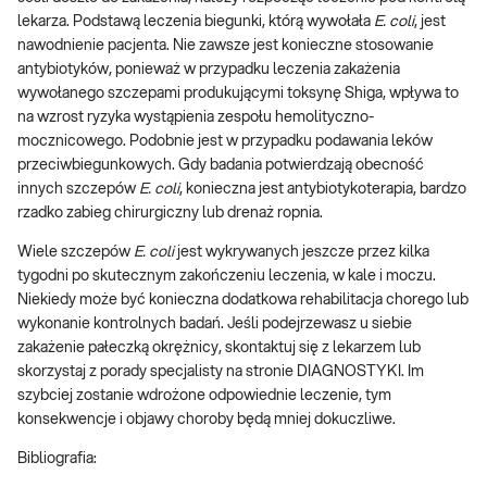
lekarza. Podstawą leczenia biegunki, którą wywołała
E. coli
, jest
nawodnienie pacjenta. Nie zawsze jest konieczne stosowanie
antybiotyków, ponieważ w przypadku leczenia zakażenia
wywołanego szczepami produkującymi toksynę Shiga, wpływa to
na wzrost ryzyka wystąpienia zespołu hemolityczno-
mocznicowego. Podobnie jest w przypadku podawania leków
przeciwbiegunkowych. Gdy badania potwierdzają obecność
innych szczepów
E. coli
, konieczna jest antybiotykoterapia, bardzo
rzadko zabieg chirurgiczny lub drenaż ropnia.
Wiele szczepów
E. coli
jest wykrywanych jeszcze przez kilka
tygodni po skutecznym zakończeniu leczenia, w kale i moczu.
Niekiedy może być konieczna dodatkowa rehabilitacja chorego lub
wykonanie kontrolnych badań. Jeśli podejrzewasz u siebie
zakażenie pałeczką okrężnicy, skontaktuj się z lekarzem lub
skorzystaj z porady specjalisty na stronie DIAGNOSTYKI. Im
szybciej zostanie wdrożone odpowiednie leczenie, tym
konsekwencje i objawy choroby będą mniej dokuczliwe.
Bibliografia: