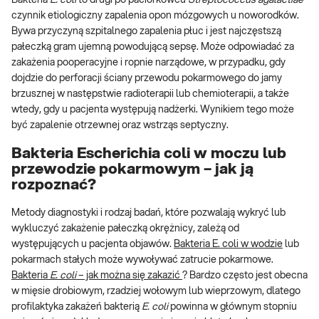
Bakteria
E. coli
to drugi po paciorkowcu
Streptococcus agalactiae
czynnik etiologiczny zapalenia opon mózgowych u noworodków.
Bywa przyczyną szpitalnego zapalenia płuc i jest najczęstszą
pałeczką gram ujemną powodującą sepsę. Może odpowiadać za
zakażenia pooperacyjne i ropnie narządowe, w przypadku, gdy
dojdzie do perforacji ściany przewodu pokarmowego do jamy
brzusznej w następstwie radioterapii lub chemioterapii, a także
wtedy, gdy u pacjenta występują nadżerki. Wynikiem tego może
być zapalenie otrzewnej oraz wstrząs septyczny.
Bakteria Escherichia coli w moczu lub
przewodzie pokarmowym – jak ją
rozpoznać?
Metody diagnostyki i rodzaj badań, które pozwalają wykryć lub
wykluczyć zakażenie pałeczką okrężnicy, zależą od
występujących u pacjenta objawów.
Bakteria E. coli w wodzie
lub
pokarmach stałych może wywoływać zatrucie pokarmowe.
Bakteria
E. coli
– jak można się zakazić
? Bardzo często jest obecna
w mięsie drobiowym, rzadziej wołowym lub wieprzowym, dlatego
profilaktyka zakażeń bakterią
E. coli
powinna w głównym stopniu