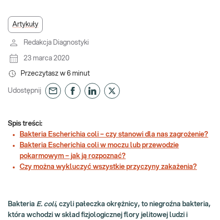
Artykuły
Redakcja Diagnostyki
23 marca 2020
Przeczytasz w
6
minut
Udostępnij
Spis treści:
Bakteria Escherichia coli – czy stanowi dla nas zagrożenie?
Bakteria Escherichia coli w moczu lub przewodzie
pokarmowym – jak ją rozpoznać?
Czy można wykluczyć wszystkie przyczyny zakażenia?
Bakteria
E. coli
, czyli pałeczka okrężnicy, to niegroźna bakteria,
która wchodzi w skład fizjologicznej flory jelitowej ludzi i