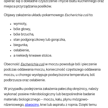
opierać się o dokładne czyszczenie i mycie blatu kuchennego oraz
miejsca przyrządzania posiłków.
Objawy zakażenia układu pokarmowego
Escherichia
coli
to:
wymioty,
bóle głowy,
bóle brzucha,
stan podgorączkowy lub gorączka,
biegunka,
osłabienie,
a niekiedy krwawe stolce.
Obecność
Escherichia coli
w moczu powoduje ból i pieczenie
podczas oddawania moczu, konieczność częstszego oddawania
moczu, u chorego występuje podwyższona temperatura, ból
podbrzusza oraz osłabienie.
W przypadku podejrzenia zakażenia pałeczką okrężnicy, należy
wykonać posiew mikrobiologiczny lub bezpośrednie badanie
materiału biologicznego – moczu, kału, płynu mózgowo-
rdzeniowego,
plwociny
, krwi lub aspiratu z ropnia. Dzięki temu