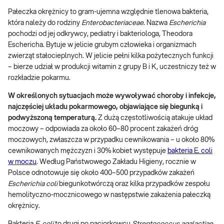
Pałeczka okrężnicy to gram-ujemna względnie tlenowa bakteria,
która należy do rodziny
Enterobacteriaceae
. Nazwa
Escherichia
pochodzi od jej odkrywcy, pediatry i bakteriologa, Theodora
Eschericha. Bytuje w jelicie grubym człowieka i organizmach
zwierząt stałocieplnych. W jelicie pełni kilka pożytecznych funkcji
– bierze udział w produkcji witamin z grupy B i K, uczestniczy też w
rozkładzie pokarmu.
W określonych sytuacjach może wywoływać choroby i infekcje,
najczęściej układu pokarmowego, objawiające się biegunką i
podwyższoną temperaturą.
Z dużą częstotliwością atakuje układ
moczowy – odpowiada za około 60–80 procent zakażeń dróg
moczowych, zwłaszcza w przypadku cewnikowania – u około 80%
cewnikowanych mężczyzn i 30% kobiet występuje
bakteria E. coli
w moczu
. Według Państwowego Zakładu Higieny, rocznie w
Polsce odnotowuje się około 400–500 przypadków zakażeń
Escherichia
coli
biegunkotwórczą oraz kilka przypadków zespołu
hemolityczno-mocznicowego w następstwie zakażenia pałeczką
okrężnicy.