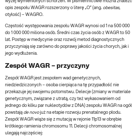
wyżej wymienionych schorzeń. W piśmiennictwie można znaleźć
opis zespołu WAGR rozszerzony o literę „O” (ang.
obesitas
,
otyłość) – WAGRO.
Częstość występowania zespołu WAGR wynosi od 1 na 500 000
do 1 000 000 miliona osób. Średni czas życia osób z WAGR to 50
lat. Postęp w medycynie oraz rozwój metod diagnostycznych
przyczyniają się zarówno do poprawy jakości życia chorych, jak i
jego wydłużenia.
Zespół WAGR – przyczyny
Zespół WAGR jest zespołem wad genetycznych,
niedziedziczonych – osoba cierpiąca na tę przypadłość nie
przekazuje jej swojemu potomstwu. Delecje (zmiany w materiale
genetycznym, związane z utratą, czy też wykasowaniem od
jednego do kilku par nukleotydów z DNA) zespołu WAGR na ogół
powstają
de novo
już na etapie rozwoju prenatalnego płodu.
Zespół WAGR wiąże się z mutacją w rejonie 11p13 w obrębie
krótkiego ramienia chromosomu 11. Delecji chromosomalnej
ulegają najczęściej: