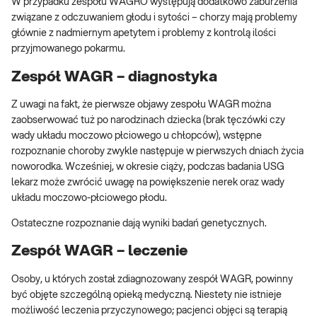
W przypadku zespołu WAGRO występują dodatkowo zaburzenia
związane z odczuwaniem głodu i sytości – chorzy mają problemy
głównie z nadmiernym apetytem i problemy z kontrolą ilości
przyjmowanego pokarmu.
Zespół WAGR – diagnostyka
Z uwagi na fakt, że pierwsze objawy zespołu WAGR można
zaobserwować tuż po narodzinach dziecka (brak tęczówki czy
wady układu moczowo płciowego u chłopców), wstępne
rozpoznanie choroby zwykle następuje w pierwszych dniach życia
noworodka. Wcześniej, w okresie ciąży, podczas badania USG
lekarz może zwrócić uwagę na powiększenie nerek oraz wady
układu moczowo-płciowego płodu.
Ostateczne rozpoznanie dają wyniki badań genetycznych.
Zespół WAGR – leczenie
Osoby, u których został zdiagnozowany zespół WAGR, powinny
być objęte szczególną opieką medyczną. Niestety nie istnieje
możliwość leczenia przyczynowego; pacjenci objęci są terapią