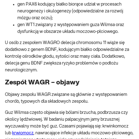
gen PAX6 kodujący białko biorące udział w procesach
neurogenezy i okulogenezy (odpowiedzialne za rozwój
mózgu oraz oczu);
gen WT1 związany z występowaniem guza Wilmsa oraz
dysfunkcją w obszarze układu moczowo-płciowego.
U osób z zespołem WAGRO delecja chromosomu 11 wiąże się
dodatkowo z genem BDNF, kodującym białko odpowiedzialne za
kontrolę ośrodków głodu, sytości oraz masy ciała. Dodatkowo,
delecja genu BDNF zwiększa ryzyko problemów o podłożu
neurologicznym.
Zespół WAGR – objawy
Objawy zespołu WAGR związane są głównie z występowaniem
chorób, typowych dla składowych zespołu.
Guz Wilmsa często objawia się bólami brzucha, podbrzusza czy
okolicy lędźwiowej. W badaniu palpacyjnym jamy brzusznej
wyczuwalny może być guz. Czasami pojawiają się: krwinkomocz
lub
krwiomocz
, nawracające infekcje układu moczowo-płciowego,