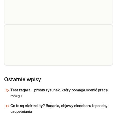
Aniridia - mikrodelecje regionu 11p13 – test MLPA
Sprawdź
Cholesterol
Cholesterol całkowity. Pomiar stężenia
cholesterolu całkowitego, (TC, CHOL),
całkowity
Ostatnie wpisy
przydatny do oceny ryzyka rozwoju miażdżycy i
chorób układu sercowo-naczyniowego w skali
Test zegara – prosty rysunek, który pomaga ocenić pracę
SCORE, ryzyka hipercholesterolemii
mózgu
Sprawdź
(podejrzenia rodzinnej hipercholesterolemii) o
Co to są elektrolity? Badania, objawy niedoboru i sposoby
uzupełniania