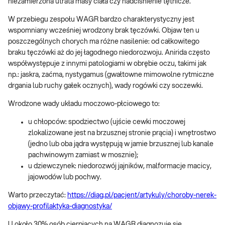
niezamierzona utrata masy ciała czy nadciśnienie tętnicze.
W przebiegu zespołu WAGR bardzo charakterystyczny jest
wspomniany wcześniej wrodzony brak tęczówki. Objaw ten u
poszczególnych chorych ma różne nasilenie: od całkowitego
braku tęczówki aż do jej łagodnego niedorozwoju. Anirida często
współwystępuje z innymi patologiami w obrębie oczu, takimi jak
np.: jaskra, zaćma, nystygamus (gwałtowne mimowolne rytmiczne
drgania lub ruchy gałek ocznych), wady rogówki czy soczewki.
Wrodzone wady układu moczowo-płciowego to:
u chłopców: spodziectwo (ujście cewki moczowej
zlokalizowane jest na brzusznej stronie prącia) i wnętrostwo
(jedno lub oba jądra występują w jamie brzusznej lub kanale
pachwinowym zamiast w mosznie);
u dziewczynek: niedorozwój jajników, malformacje macicy,
jajowodów lub pochwy.
Warto przeczytać:
https://diag.pl/pacjent/artykuly/choroby-nerek-
objawy-profilaktyka-diagnostyka/
U około 30% osób cierpiących na WAGR diagnozuje się