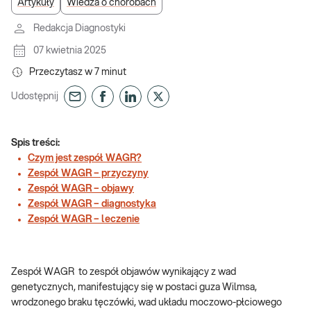
Artykuły
Wiedza o chorobach
Redakcja Diagnostyki
07 kwietnia 2025
Przeczytasz w
7
minut
Udostępnij
Spis treści:
Czym jest zespół WAGR?
Zespół WAGR – przyczyny
Zespół WAGR – objawy
Zespół WAGR – diagnostyka
Zespół WAGR – leczenie
Zespół WAGR to zespół objawów wynikający z wad
genetycznych, manifestujący się w postaci guza Wilmsa,
wrodzonego braku tęczówki, wad układu moczowo-płciowego