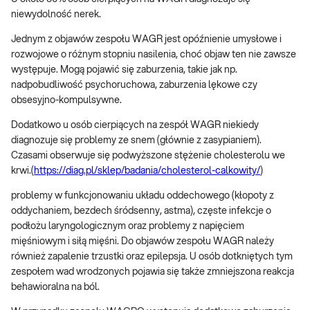
niewydolność nerek.
Jednym z objawów zespołu WAGR jest opóźnienie umysłowe i
rozwojowe o różnym stopniu nasilenia, choć objaw ten nie zawsze
występuje. Mogą pojawić się zaburzenia, takie jak np.
nadpobudliwość psychoruchowa, zaburzenia lękowe czy
obsesyjno-kompulsywne.
Dodatkowo u osób cierpiących na zespół WAGR niekiedy
diagnozuje się problemy ze snem (głównie z zasypianiem).
Czasami obserwuje się podwyższone stężenie cholesterolu we
krwi.(
https://diag.pl/sklep/badania/cholesterol-calkowity/
)
problemy w funkcjonowaniu układu oddechowego (kłopoty z
oddychaniem, bezdech śródsenny, astma), częste infekcje o
podłożu laryngologicznym oraz problemy z napięciem
mięśniowym i siłą mięśni. Do objawów zespołu WAGR należy
również zapalenie trzustki oraz epilepsja. U osób dotkniętych tym
zespołem wad wrodzonych pojawia się także zmniejszona reakcja
behawioralna na ból.