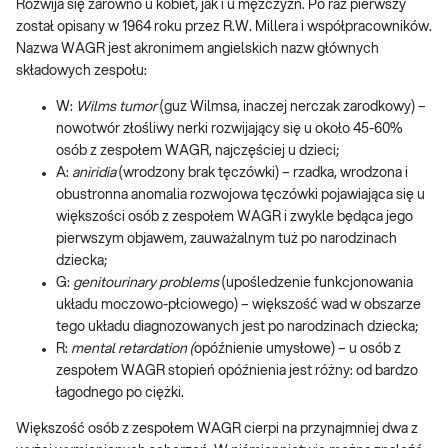
Rozwija się zarówno u kobiet, jak i u mężczyzn. Po raz pierwszy
został opisany w 1964 roku przez R.W. Millera i współpracowników.
Nazwa WAGR jest akronimem angielskich nazw głównych
składowych zespołu:
W:
Wilms tumor
(guz Wilmsa, inaczej nerczak zarodkowy) –
nowotwór złośliwy nerki rozwijający się u około 45-60%
osób z zespołem WAGR, najczęściej u dzieci;
A:
aniridia
(wrodzony brak tęczówki) – rzadka, wrodzona i
obustronna anomalia rozwojowa tęczówki pojawiająca się u
większości osób z zespołem WAGR i zwykle będąca jego
pierwszym objawem, zauważalnym tuż po narodzinach
dziecka;
G:
genitourinary problems
(upośledzenie funkcjonowania
układu moczowo-płciowego) – większość wad w obszarze
tego układu diagnozowanych jest po narodzinach dziecka;
R:
mental retardation (
opóźnienie umysłowe) – u osób z
zespołem WAGR stopień opóźnienia jest różny: od bardzo
łagodnego po ciężki.
Większość osób z zespołem WAGR cierpi na przynajmniej dwa z