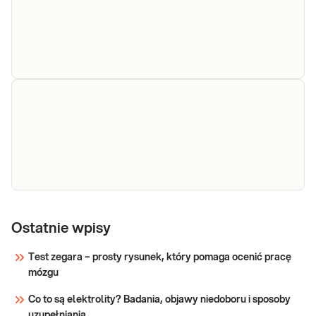
żółtaczka) → W kontroli leczeni
Amylaza
Amylaza. Ocena aktywności amylazy
w krwi, przydatna w diagnostyce i
różnicowaniu chorób trzustki.
Sprawdź
Cholesterol
Cholesterol całkowity. Pomiar stężenia
cholesterolu całkowitego, (TC, CHOL),
całkowity
Ostatnie wpisy
przydatny do oceny ryzyka rozwoju miażdżycy i
chorób układu sercowo-naczyniowego w skali
Test zegara – prosty rysunek, który pomaga ocenić pracę
SCORE, ryzyka hipercholesterolemii
mózgu
Sprawdź
(podejrzenia rodzinnej hipercholesterolemii) o
Co to są elektrolity? Badania, objawy niedoboru i sposoby
uzupełniania