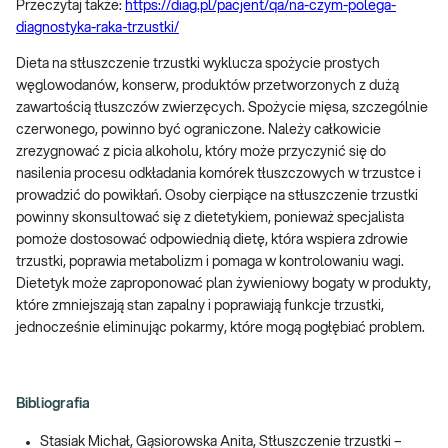
Przeczytaj także:
https://diag.pl/pacjent/qa/na-czym-polega-
diagnostyka-raka-trzustki/
Dieta na stłuszczenie trzustki wyklucza spożycie prostych
węglowodanów, konserw, produktów przetworzonych z dużą
zawartością tłuszczów zwierzęcych. Spożycie mięsa, szczególnie
czerwonego, powinno być ograniczone. Należy całkowicie
zrezygnować z picia alkoholu, który może przyczynić się do
nasilenia procesu odkładania komórek tłuszczowych w trzustce i
prowadzić do powikłań. Osoby cierpiące na stłuszczenie trzustki
powinny skonsultować się z dietetykiem, ponieważ specjalista
pomoże dostosować odpowiednią dietę, która wspiera zdrowie
trzustki, poprawia metabolizm i pomaga w kontrolowaniu wagi.
Dietetyk może zaproponować plan żywieniowy bogaty w produkty,
które zmniejszają stan zapalny i poprawiają funkcje trzustki,
jednocześnie eliminując pokarmy, które mogą pogłębiać problem.
Bibliografia
Stasiak Michał, Gąsiorowska Anita, Stłuszczenie trzustki –