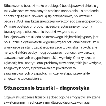
Stłuszczenie trzustki może przebiegać bezobjawowo i dzieje się
tak zwłaszcza we wczesnych stadiach schorzenia – o problemie
chorzy najczęściej dowiadują się przypadkowo, np. w trakcie
badania USG jamy brzusznej przeprowadzonego z innego powodu.
W miarę postępu choroby, najczęściej zgłaszane symptomy
towarzyszące stłuszczeniu trzustki związane są z
funkcjonowaniem układu pokarmowego. Najbardziej typowy jest
ból i uczucie dyskomfortu w górnej części brzucha (nadbrzuszu),
wynikające ze stanu zapalnego narządu lub ucisku na okoliczne
nerwy. Niektóre osoby mogą odczuwać nudności, a w bardziej
zaawansowanych przypadkach także wymioty. Chorzy często
zgłaszają brak apetytu oraz problemy trawienne, takie jak: wzdęcia,
zgaga czy kłopoty z przyswajaniem pokarmów. W
zaawansowanych przypadkach może wystąpić przewlekłe
zmęczenie lub osłabienie.
Stłuszczenie trzustki – diagnostyka
Objawy stłuszczenia trzustki są dość ogólne i mogą być związane
z wieloma innymi schorzeniami, dlatego diagnoza wymaga