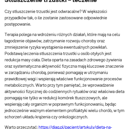
Stłuszczenie trzustki – leczenie
Czy stłuszczenie trzustki jest odwracalne? W większości
przypadków tak, o ile zostanie zastosowane odpowiednie
postępowanie.
Terapia polega na wdrożeniu różnych działań, które mają na celu
łagodzenie objawów, zatrzymanie rozwoju choroby oraz
zmniejszenie ryzyka wystąpienia ewentualnych powikłań.
Podstawą leczenia stłuszczenia trzustki u osób otyłych jest
redukcja masy ciała. Dieta oparta na zasadach zdrowego żywienia
oraz systematyczna aktywność fizyczna mają kluczowe znaczenie
w zarządzaniu chorobą, ponieważ pomagają w utrzymaniu
prawidłowej wagi i wspierają właściwe funkcjonowanie procesów
metabolicznych. Warto przy tym pamiętać, że wprowadzenie
aktywności fizycznej do codziennych rytuałów oraz właściwa dieta
pomagają nie tylko w redukcji komórek tłuszczowych, ale
wspierają cały organizm w poprawnym funkcjonowaniu, będąc
jednocześnie ważnym elementem profilaktyki wielu chorób, w tym
schorzeń układu krążenia czy onkologicznych.
Warto przeczytać:
https://diag.pl/pacjent/artykuly/dieta-na-