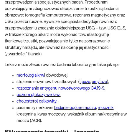
przeprowadzenia specjalistycznych badań. Procedurami
pozwalającymi zdiagnozować stłuszczenie trzustki są badania
obrazowe: tomografia komputerowa, rezonans magnetyczny oraz
USG przezbrzuszne. Bywa, że specjalista decyduje również o
przeprowadzeniu znacznie dokładniejszego USG – tzw. USG EUS,
w trakcie którego lekarz może wykonać tzw. elastografię
tkankową trzustki, pozwalającą nie tylko na zobrazowanie
struktury narządu, ale również na ocenę jej elastyczności
(„twardości” tkanek).
Lekarz może zlecić również badania laboratoryjne takie jak np.:
morfologia krwi
obwodowej,
stężenie enzymów trzustkowych (
lipaza
,
amylaza
),
rozpoznanie antygenu nowotworowego CA19-9
,
poziom glukozy we krwi
,
cholesterol całkowity
,
parametry nerkowe:
badanie ogólne moczu
,
mocznik
,
kreatynina, kwas moczowy, wskaźnik albumina/kreatynina w
moczu (ACR).