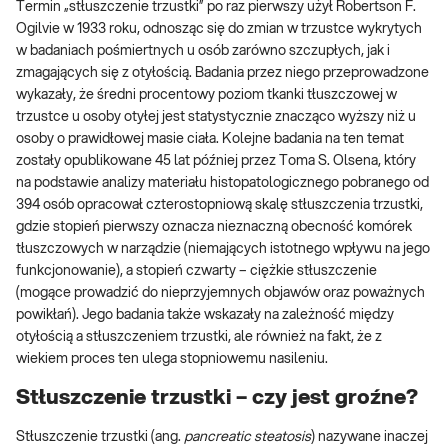
Termin „stłuszczenie trzustki” po raz pierwszy użył Robertson F.
Ogilvie w 1933 roku, odnosząc się do zmian w trzustce wykrytych
w badaniach pośmiertnych u osób zarówno szczupłych, jak i
zmagających się z otyłością. Badania przez niego przeprowadzone
wykazały, że średni procentowy poziom tkanki tłuszczowej w
trzustce u osoby otyłej jest statystycznie znacząco wyższy niż u
osoby o prawidłowej masie ciała. Kolejne badania na ten temat
zostały opublikowane 45 lat później przez Toma S. Olsena, który
na podstawie analizy materiału histopatologicznego pobranego od
394 osób opracował czterostopniową skalę stłuszczenia trzustki,
gdzie stopień pierwszy oznacza nieznaczną obecność komórek
tłuszczowych w narządzie (niemających istotnego wpływu na jego
funkcjonowanie), a stopień czwarty – ciężkie stłuszczenie
(mogące prowadzić do nieprzyjemnych objawów oraz poważnych
powikłań). Jego badania także wskazały na zależność między
otyłością a stłuszczeniem trzustki, ale również na fakt, że z
wiekiem proces ten ulega stopniowemu nasileniu.
Stłuszczenie trzustki – czy jest groźne?
Stłuszczenie trzustki (ang.
pancreatic steatosis
) nazywane inaczej