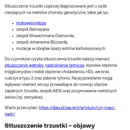
Stłuszczenie trzustki częściej diagnozowane jest u osób
cierpiących na niektóre choroby genetyczne, takie jak np.:
mukowiscydoza
,
zespół Bannayana
zespół Shwachmana-Diamonda,
zespół Johansona-Blizzarda,
mutacje w obrębie lipazy estrów karboksylowych.
Do czynników ryzyka stłuszczenia trzustki należą również:
stłuszczenie wątroby
,
nadciśnienie tętnicze
, wysokie stężenie
trójglicerydów i niskie stężenie cholesterolu HDL we krwi,
cukrzyca typu 2 oraz palenie tytoniu. Na jej powstanie mogą
wpływać również wirusy prowadzące do rozwoju stanów
zapalnych trzustki, zespół AIDS oraz przyjmowanie niektórych
leków (np. sterydów).
Warto przeczytać:
https://diag.pl/pacjent/artykuly/czy-masz-
nash/
Stłuszczenie trzustki – objawy