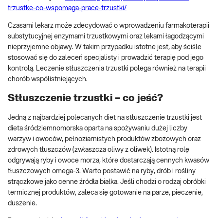
trzustke-co-wspomaga-prace-trzustki/
Czasami lekarz może zdecydować o wprowadzeniu farmakoterapii
substytucyjnej enzymami trzustkowymi oraz lekami łagodzącymi
nieprzyjemne objawy. W takim przypadku istotne jest, aby ściśle
stosować się do zaleceń specjalisty i prowadzić terapię pod jego
kontrolą. Leczenie stłuszczenia trzustki polega również na terapii
chorób współistniejących.
Stłuszczenie trzustki – co jeść?
Jedną z najbardziej polecanych diet na stłuszczenie trzustki jest
dieta śródziemnomorska oparta na spożywaniu dużej liczby
warzyw i owoców, pełnoziarnistych produktów zbożowych oraz
zdrowych tłuszczów (zwłaszcza oliwy z oliwek). Istotną rolę
odgrywają ryby i owoce morza, które dostarczają cennych kwasów
tłuszczowych omega-3. Warto postawić na ryby, drób i rośliny
strączkowe jako cenne źródła białka. Jeśli chodzi o rodzaj obróbki
termicznej produktów, zaleca się gotowanie na parze, pieczenie,
duszenie.