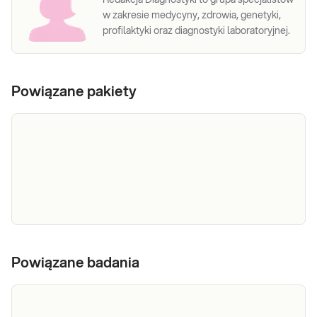
w zakresie medycyny, zdrowia, genetyki,
profilaktyki oraz diagnostyki laboratoryjnej.
Powiązane pakiety
e-Pakiet
Dedykowany dla: Kobiet, Mężczyzn Wskazany:
→ Przy dolegliwościach ze strony przewodu
trzustkowy
Powiązane badania
pokarmowego (ból brzucha, nudności, wymioty,
utrata apetytu, nieuzasadniony spadek masy
ciała, biegunka tłuszczowa, niedożywienie,
Sprawdź