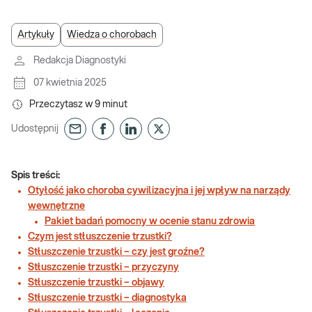
Artykuły
Wiedza o chorobach
Redakcja Diagnostyki
07 kwietnia 2025
Przeczytasz w
9
minut
Udostępnij
Spis treści:
Otyłość jako choroba cywilizacyjna i jej wpływ na narządy
wewnętrzne
Pakiet badań pomocny w ocenie stanu zdrowia
Czym jest stłuszczenie trzustki?
Stłuszczenie trzustki – czy jest groźne?
Stłuszczenie trzustki – przyczyny
Stłuszczenie trzustki – objawy
Stłuszczenie trzustki – diagnostyka