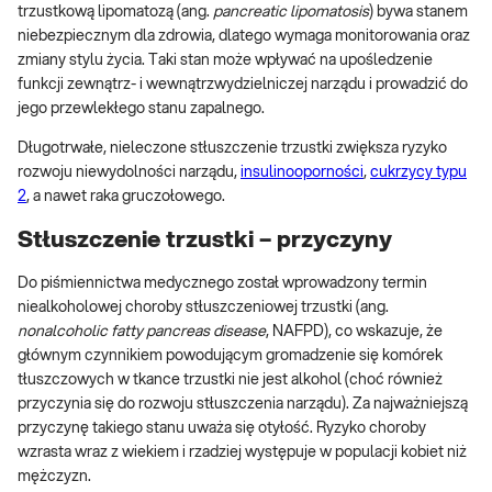
trzustkową lipomatozą (ang.
pancreatic lipomatosis
) bywa stanem
niebezpiecznym dla zdrowia, dlatego wymaga monitorowania oraz
zmiany stylu życia. Taki stan może wpływać na upośledzenie
funkcji zewnątrz- i wewnątrzwydzielniczej narządu i prowadzić do
jego przewlekłego stanu zapalnego.
Długotrwałe, nieleczone stłuszczenie trzustki zwiększa ryzyko
rozwoju niewydolności narządu,
insulinooporności
,
cukrzycy typu
2
, a nawet raka gruczołowego.
Stłuszczenie trzustki – przyczyny
Do piśmiennictwa medycznego został wprowadzony termin
niealkoholowej choroby stłuszczeniowej trzustki (ang.
nonalcoholic fatty pancreas disease
, NAFPD), co wskazuje, że
głównym czynnikiem powodującym gromadzenie się komórek
tłuszczowych w tkance trzustki nie jest alkohol (choć również
przyczynia się do rozwoju stłuszczenia narządu). Za najważniejszą
przyczynę takiego stanu uważa się otyłość. Ryzyko choroby
wzrasta wraz z wiekiem i rzadziej występuje w populacji kobiet niż
mężczyzn.