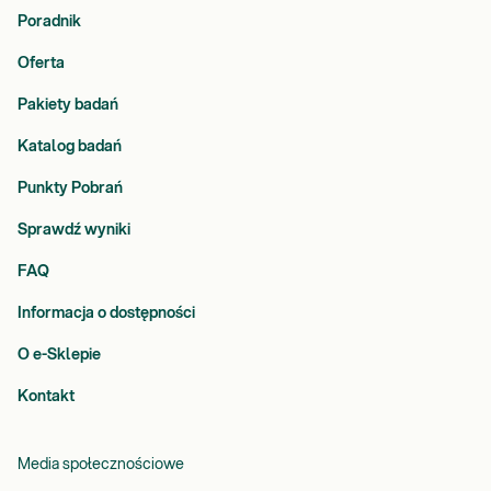
Po leczeniu onkologicznym
– intensywne terapie, takie jak
Poradnik
radioterapia czy chemioterapia, mogą wpływać na płodność.
Badanie nasienia warto wykonać po zakończeniu leczenia,
Oferta
jeśli planowane jest powiększenie rodziny.
Po operacjach układu rozrodczego
– mężczyźni po
Pakiety badań
zabiegach, takich jak operacja przepukliny pachwinowej,
Katalog badań
powinni rozważyć seminogram, aby ocenić wpływ zabiegu
na jakość nasienia.
Punkty Pobrań
Przed zabiegami wspomaganego rozrodu
– analiza
nasienia jest kluczowa przed przystąpieniem do procedur,
Sprawdź wyniki
takich jak inseminacja czy in vitro.
W przypadku podejrzenia infekcji układu rozrodczego
–
FAQ
długotrwałe lub nawracające infekcje mogą wpływać na
Informacja o dostępności
jakość nasienia, dlatego w takich przypadkach zalecana jest
diagnostyka za pomocą seminogramu.
O e-Sklepie
Przygotowanie do badania nasienia – co
Kontakt
warto wiedzieć?
Aby wyniki badania nasienia były jak najbardziej wiarygodne, warto
Media społecznościowe
przestrzegać kilku istotnych zaleceń. Jednym z najważniejszych