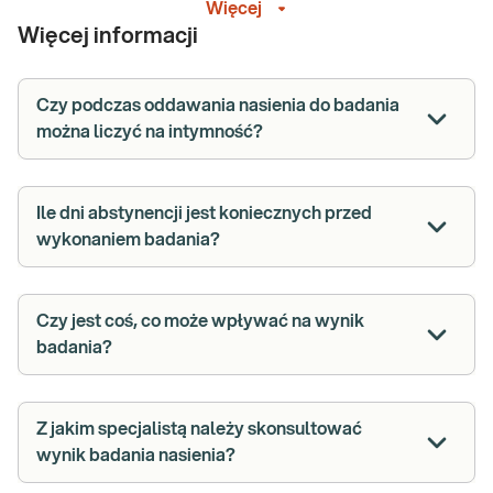
Więcej
ruchliwość oraz budowa plemników. Jest to szczególnie ważne
Więcej informacji
dla par planujących potomstwo oraz dla mężczyzn z różnorodnymi
problemami zdrowotnymi dotyczącymi układu rozrodczego.
Prawidłowe przygotowanie się do seminogramu jest nieodzowne,
Czy podczas oddawania nasienia do badania
aby wyniki były miarodajne i wiarygodne.
można liczyć na intymność?
Czym jest badanie nasienia
(seminogram)?
Ile dni abstynencji jest koniecznych przed
Seminogram, zwany również badaniem jakości nasienia, to
wykonaniem badania?
podstawowe badanie w diagnostyce płodności mężczyzn. Jego
celem jest szczegółowa ocena parametrów, takich jak liczba,
ruchliwość i budowa plemników, które mogą mieć kluczowy
Czy jest coś, co może wpływać na wynik
wpływ na zdolność do poczęcia. Dzięki temu badaniu możliwe jest
zidentyfikowanie ewentualnych nieprawidłowości w nasieniu, co
badania?
stanowi pierwszy krok w diagnostyce męskiej płodności i wskazuje
na potrzebę dalszych kroków diagnostycznych lub
terapeutycznych.
Z jakim specjalistą należy skonsultować
wynik badania nasienia?
Parametry oceniane w badaniu nasienia