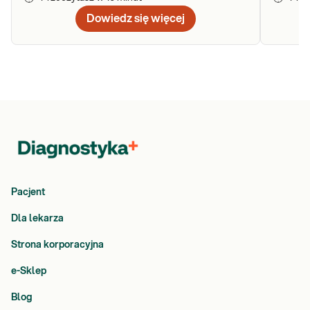
infekcji oraz analizę fragmentacji DNA plemników, która pozwala
Dowiedz się więcej
ocenić stan materiału genetycznego.
Kto i kiedy powinien rozważyć
wykonanie badania nasienia?
Seminogram jest zalecany przede wszystkim mężczyznom, którzy
mogą mieć problemy z płodnością, zwłaszcza po dłuższych,
bezskutecznych próbach poczęcia. Zwykle, badanie nasienia
rekomenduje się parom, które mimo roku regularnych starań, bez
stosowania antykoncepcji, nie doczekały się upragnionej ciąży.
Badanie to bywa również pomocne w sytuacjach, gdy pojawiają się
problemy zdrowotne dotyczące układu rozrodczego, takie jak
Pacjent
infekcje czy urazy.
Dla lekarza
Kiedy warto wykonać badanie nasienia:
Strona korporacyjna
Przy problemach z poczęciem
– jeśli para bezowocnie
stara się o dziecko przez rok lub dłużej, seminogram może
e-Sklep
dostarczyć informacji o zdrowiu reprodukcyjnym
Blog
mężczyzny.