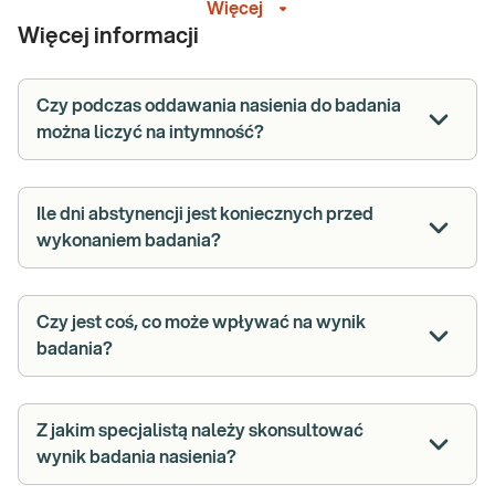
Więcej
nasienia, takich jak liczba, ruchliwość i morfologia plemników. To
Więcej informacji
badanie ma szczególne znaczenie dla par starających się o
potomstwo oraz mężczyzn z problemami zdrowotnymi w obrębie
układu rozrodczego. Dobre przygotowanie do seminogramu jest
Czy podczas oddawania nasienia do badania
kluczowe, by uzyskać wiarygodne wyniki.
można liczyć na intymność?
Na czym polega badanie nasienia
(seminogram)?
Ile dni abstynencji jest koniecznych przed
Seminogram, zwany również badaniem jakości nasienia, to jedno z
wykonaniem badania?
podstawowych badań oceniających płodność mężczyzny. Jego
zadaniem jest dokładna analiza takich parametrów, jak liczba
plemników, ich ruchliwość oraz budowa. Dzięki temu możliwe jest
Czy jest coś, co może wpływać na wynik
zidentyfikowanie ewentualnych nieprawidłowości, co stanowi
pierwszy krok w diagnostyce i wskazuje na ewentualną potrzebę
badania?
dalszej diagnostyki lub wdrożenia odpowiedniego leczenia.
Parametry oceniane w badaniu nasienia
Z jakim specjalistą należy skonsultować
wynik badania nasienia?
Seminogram, czyli badanie nasienia, pozwala uzyskać
szczegółowe informacje na temat jakości nasienia, dzięki analizie