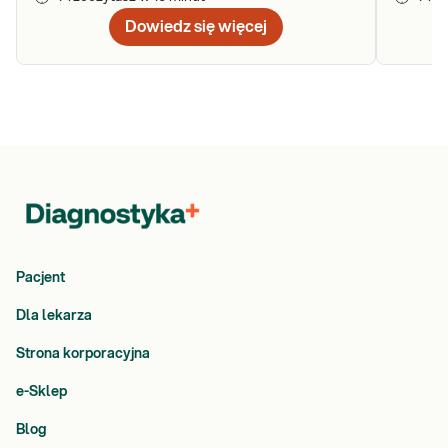
ewentualnych infekcji oraz analizę fragmentacji DNA plemników,
Dowiedz się więcej
która pozwala ocenić stan materiału genetycznego.
Badanie nasienia – dla kogo?
Seminogram zaleca się przede wszystkim mężczyznom z
podejrzeniem problemów z płodnością, szczególnie gdy próby
poczęcia trwają dłużej i pozostają bez efektu. Badanie nasienia
rekomenduje się parom, które mimo roku regularnych starań bez
stosowania antykoncepcji nie uzyskały pozytywnego wyniku.
Seminogram może być również przydatny w sytuacjach, gdy
występują problemy zdrowotne związane z układem rozrodczym,
np. infekcje lub urazy.
Pacjent
Przykładowe sytuacje, w których warto wykonać badanie nasienia:
Dla lekarza
Przy problemach z poczęciem
– jeśli para bez skutku stara
Strona korporacyjna
się o dziecko przez rok lub dłużej, seminogram może
dostarczyć istotnych informacji na temat zdrowia
e-Sklep
reprodukcyjnego mężczyzny.
Po leczeniu onkologicznym
– intensywne terapie, takie jak
Blog
chemioterapia lub radioterapia, mogą negatywnie wpłynąć