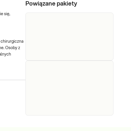
Powiązane pakiety
e się,
 chirurgiczna
ne. Osoby z
alnych
e-Pakiet ryzyko
Dedykowany dla:
cukrzycy/
Kobiet, Mężczyzn
Wskazany: → W
insulinooporność
przypadku
występowania
Sprawdź
objawów
wskazujących na
zaburzenia gospodarki
węglowodanowej, np.
e-Pakiet
częste oddawanie
Dedykowany dla: Kobiet,
uzupełniający