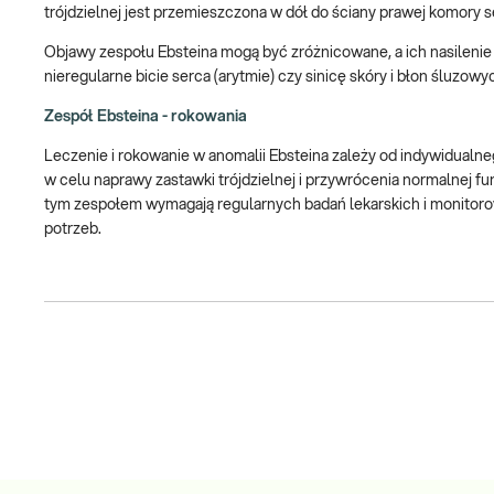
trójdzielnej jest przemieszczona w dół do ściany prawej komory 
Objawy zespołu Ebsteina mogą być zróżnicowane, a ich nasilenie
nieregularne bicie serca (arytmie) czy sinicę skóry i błon śluzowy
Zespół Ebsteina - rokowania
Leczenie i rokowanie w anomalii Ebsteina zależy od indywidualn
w celu naprawy zastawki trójdzielnej i przywrócenia normalnej fu
tym zespołem wymagają regularnych badań lekarskich i monitorow
potrzeb.