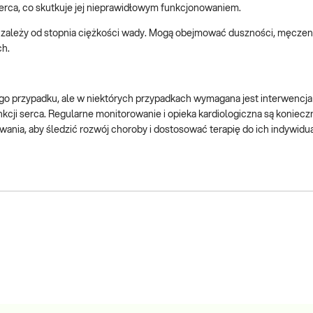
serca, co skutkuje jej nieprawidłowym funkcjonowaniem.
 zależy od stopnia ciężkości wady. Mogą obejmować duszności, męczeni
ch.
ego przypadku, ale w niektórych przypadkach wymagana jest interwencja
nkcji serca. Regularne monitorowanie i opieka kardiologiczna są koniecz
ania, aby śledzić rozwój choroby i dostosować terapię do ich indywidu