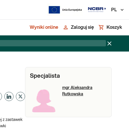
PL
Wyniki online
Zaloguj się
Koszyk
Specjalista
mgr Aleksandra
Rutkowska
ej z zastawek
awki