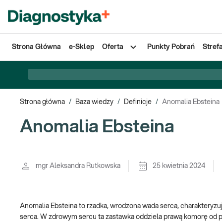
Strona Główna
e-Sklep
Oferta
Punkty Pobrań
Stref
Strona główna
/
Baza wiedzy
/
Definicje
/
Anomalia Ebsteina
Anomalia Ebsteina
mgr Aleksandra Rutkowska
25 kwietnia 2024
Anomalia Ebsteina to rzadka, wrodzona wada serca, charakteryzuj
serca. W zdrowym sercu ta zastawka oddziela prawą komorę od p