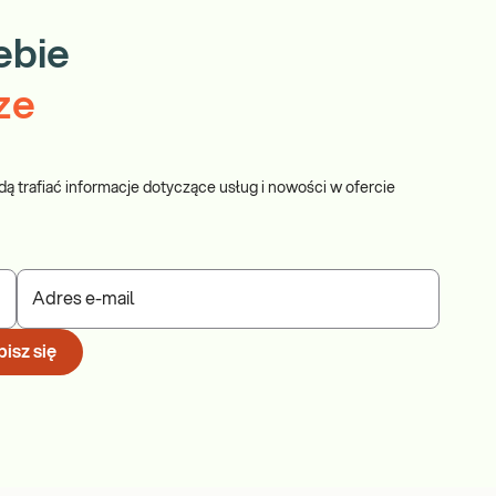
ebie
ze
dą trafiać informacje dotyczące usług i nowości w ofercie
Adres e-mail
isz się