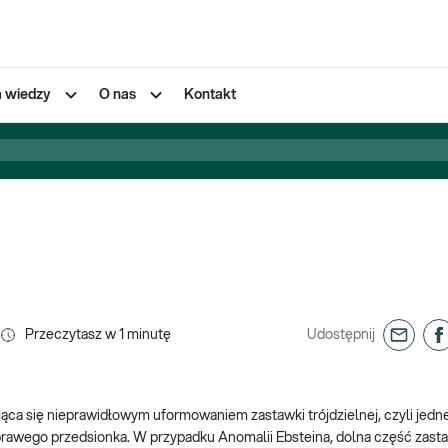
a wiedzy
O nas
Kontakt
Przeczytasz w
1
minutę
Udostępnij
ąca się nieprawidłowym uformowaniem zastawki trójdzielnej, czyli jedn
rawego przedsionka. W przypadku Anomalii Ebsteina, dolna część zast