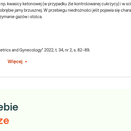
, np. kwasicy ketonowej (w przypadku źle kontrolowanej cukrzycy) i w s
obrębie jamy brzusznej. W przebiegu niedrożności jelit pojawia się char
rzymanie gazów i stolca.
tetrics and Gynecology” 2022, t. 34, nr 2, s. 82–89.
Więcej
ebie
ze