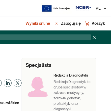
PL
Wyniki online
Zaloguj się
Koszyk
Specjalista
Redakcja Diagnostyki
Redakcja Diagnostyki to
grupa specjalistów w
zakresie medycyny,
zdrowia, genetyki,
rczu włókien
profilaktyki oraz
diagnostyki