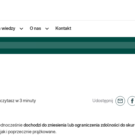
a wiedzy
O nas
Kontakt
czytasz w
3
minuty
Udostępnij
 Jednocześnie
dochodzi do zniesienia lub ograniczenia zdolności do sku
jak i poprzecznie prążkowane.