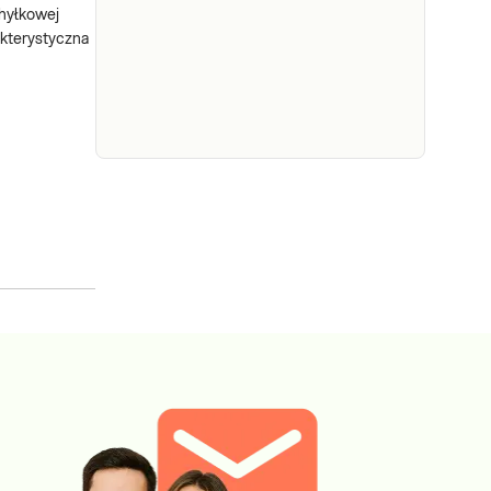
chyłkowej
diagnostyce chorób nerek i
akterystyczna
układu moczowego
objawiających się m.in.
e-Pakiet
wysyłkowy -
pasożyty
układu
Dedykowany dla: Kobiet,
pokarmowego,
Mężczyzn, Dzieci
Uwaga! Jeżeli kupujesz
9 patogenów
badanie dla dziecka,
met. Real Time
zrealizuj je w punkcie
PCR,
przyjaznym dzieciom –
jakościowo
sprawdź PUNKTY
PRZYJAZNE DZIECIOM.
Sprawdź
Wskazany: → W
przypadku