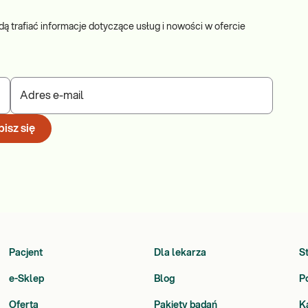
dą trafiać informacje dotyczące usług i nowości w ofercie
Adres e-mail
isz się
Pacjent
Dla lekarza
S
e-Sklep
Blog
P
Oferta
Pakiety badań
K