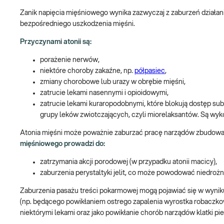
Zanik napięcia mięśniowego wynika zazwyczaj z zaburzeń działan
bezpośredniego uszkodzenia mięśni.
Przyczynami atonii są:
porażenie nerwów,
niektóre choroby zakaźne, np.
półpasiec
,
zmiany chorobowe lub urazy w obrębie mięśni,
zatrucie lekami nasennymi i opioidowymi,
zatrucie lekami kuraropodobnymi, które blokują dostęp sub
grupy leków zwiotczających, czyli miorelaksantów. Są wyk
Atonia mięśni może poważnie zaburzać pracę narządów zbudowany
mięśniowego prowadzi do:
zatrzymania akcji porodowej (w przypadku atonii macicy),
zaburzenia perystaltyki jelit, co może powodować niedroż
Zaburzenia pasażu treści pokarmowej mogą pojawiać się w wynik
(np. będącego powikłaniem ostrego zapalenia wyrostka robaczkowe
niektórymi lekami oraz jako powikłanie chorób narządów klatki pie