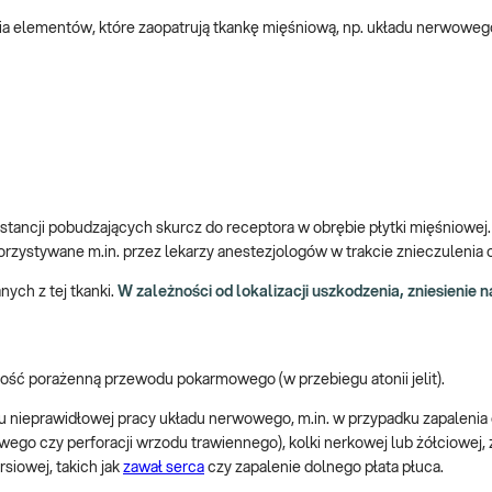
ia elementów, które zaopatrują tkankę mięśniową, np. układu nerwoweg
stancji pobudzających skurcz do receptora w obrębie płytki mięśniowej.
orzystywane m.in. przez lekarzy anestezjologów w trakcie znieczulenia 
ch z tej tkanki.
W zależności od lokalizacji uszkodzenia, zniesienie n
ność porażenną przewodu pokarmowego (w przebiegu atonii jelit).
u nieprawidłowej pracy układu nerwowego, m.in. w przypadku zapalenia
go czy perforacji wrzodu trawiennego), kolki nerkowej lub żółciowej, 
rsiowej, takich jak
zawał serca
czy zapalenie dolnego płata płuca.