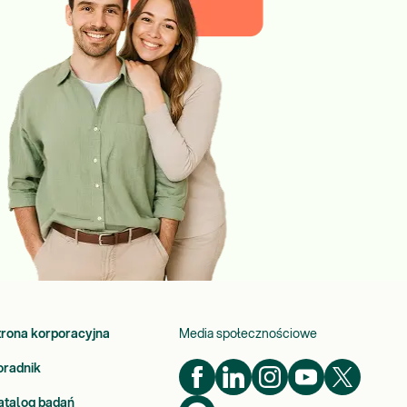
występowania objawów
ze strony przewodu
pokarmowego wskazu
trona korporacyjna
Media społecznościowe
oradnik
atalog badań