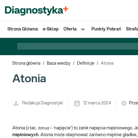
Strona Główna
e-Sklep
Oferta
Punkty Pobrań
Stref
Strona główna
/
Baza wiedzy
/
Definicje
/
Atonia
Atonia
Redakcja Diagnostyki
12 marca 2024
Prze
Atonia (z łac.
tonus
– ‘napięcie’) to zanik napięcia mięśniowego.
mięśniowych
. Atonia może obejmować zarówno mięśnie gładkie, 