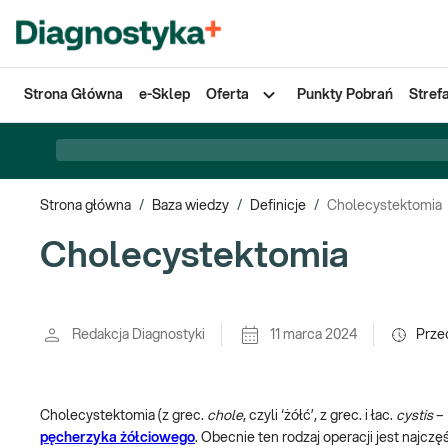
Strona Główna
e-Sklep
Oferta
Punkty Pobrań
Stref
Strona główna
/
Baza wiedzy
/
Definicje
/
Cholecystektomia
Cholecystektomia
Redakcja Diagnostyki
11 marca 2024
Prze
Cholecystektomia (z grec.
chole
, czyli ‘żółć’, z grec. i łac.
cystis
– 
pęcherzyka żółciowego
. Obecnie ten rodzaj operacji jest naj