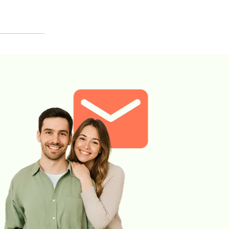
Sprawdź
sprawdź PUNKTY
PRZYJAZNE DZIECIOM.
Wskazany: → Profilaktycznie,
do oceny stanu zdrowia Jak się
pobiera materiał do b