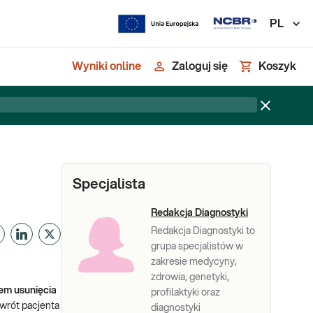
PL
Wyniki online
Zaloguj się
Koszyk
Specjalista
Redakcja Diagnostyki
Redakcja Diagnostyki to
grupa specjalistów w
zakresie medycyny,
zdrowia, genetyki,
em usunięcia
profilaktyki oraz
owrót pacjenta
diagnostyki