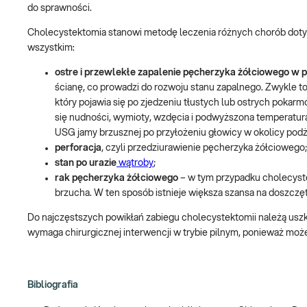
do sprawności.
Cholecystektomia stanowi metodę leczenia różnych chorób doty
wszystkim:
ostre i przewlekłe zapalenie pęcherzyka żółciowego w 
ścianę, co prowadzi do rozwoju stanu zapalnego. Zwykle tow
który pojawia się po zjedzeniu tłustych lub ostrych poka
się nudności, wymioty, wzdęcia i podwyższona temperatur
USG jamy brzusznej po przyłożeniu głowicy w okolicy podż
perforacja
, czyli przedziurawienie pęcherzyka żółciowego;
stan po urazie
wątroby
;
rak pęcherzyka żółciowego
– w tym przypadku cholecyste
brzucha. W ten sposób istnieje większa szansa na doszcz
Do najczęstszych powikłań zabiegu cholecystektomii należą usz
wymaga chirurgicznej interwencji w trybie pilnym, ponieważ może
Bibliografia