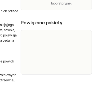
laboratoryjnej.
 nich przede
Powiązane pakiety
niają jego
ej stronie,
o pojawiają
ą badania
ie powłok
 żółciowych
otrzewnej.
e-Pakiet
Dedykowany dla: Kobiet,
dla
Mężczyzn, Dzieci Uwaga!
każdego
Jeżeli kupujesz badanie dla
(medium)
dziecka, zrealizuj je w punkcie
przyjaznym dzieciom –