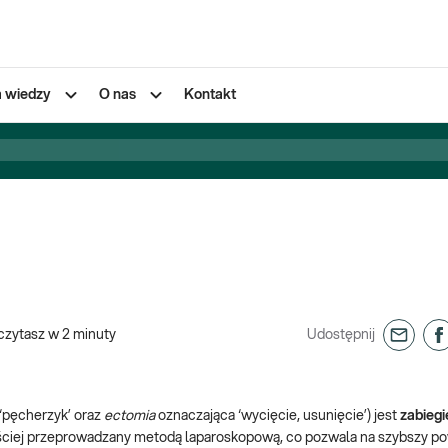
a wiedzy
O nas
Kontakt
czytasz w
2
minuty
Udostępnij
‘pęcherzyk’ oraz
ectomia
oznaczająca ‘wycięcie, usunięcie’) jest
zabiegi
częściej przeprowadzany metodą laparoskopową, co pozwala na szybszy p