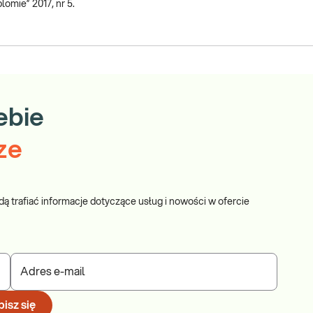
omie” 2017, nr 5.
ebie
ze
dą trafiać informacje dotyczące usług i nowości w ofercie
Adres e-mail
isz się