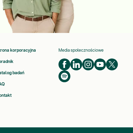
trona korporacyjna
Media społecznościowe
oradnik
atalog badań
AQ
ontakt