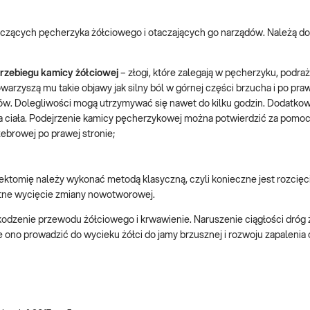
czących pęcherzyka żółciowego i otaczających go narządów. Należą do
przebiegu kamicy żółciowej
– złogi, które zalegają w pęcherzyku, podraż
arzyszą mu takie objawy jak silny ból w górnej części brzucha i po praw
rmów. Dolegliwości mogą utrzymywać się nawet do kilku godzin. Dodatkow
a ciała. Podejrzenie kamicy pęcherzykowej można potwierdzić za pomoc
ebrowej po prawej stronie;
ktomię należy wykonać metodą klasyczną, czyli konieczne jest rozcięc
ętne wycięcie zmiany nowotworowej.
kodzenie przewodu żółciowego i krwawienie. Naruszenie ciągłości dróg
 ono prowadzić do wycieku żółci do jamy brzusznej i rozwoju zapalenia 