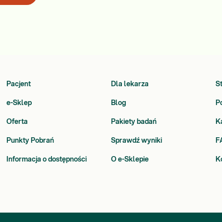
Pacjent
Dla lekarza
S
e-Sklep
Blog
P
Oferta
Pakiety badań
K
Punkty Pobrań
Sprawdź wyniki
F
Informacja o dostępności
O e-Sklepie
K