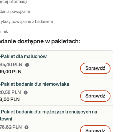
ęcej informacji
dania powiązane
tykuły powiązane z badaniem
nnik
danie dostępne w pakietach:
-Pakiet dla maluchów
85,40 PLN
Sprawdź
19,00 PLN
-Pakiet badania dla niemowlaka
20,58 PLN
Sprawdź
3,00 PLN
-Pakiet badania dla mężczyzn trenujących na
iłowni
76,82 PLN
Sprawdź