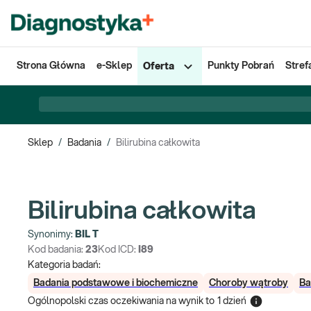
Strona Główna
e-Sklep
Punkty Pobrań
Stref
Oferta
Sklep
/
Badania
/
Bilirubina całkowita
Bilirubina całkowita
Synonimy:
BIL T
Kod badania:
23
Kod ICD:
I89
Kategoria badań:
Badania podstawowe i biochemiczne
Choroby wątroby
Ba
Ogólnopolski czas oczekiwania na wynik
to
1 dzień