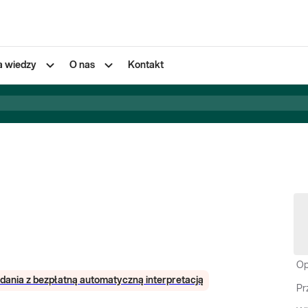
a wiedzy
O nas
Kontakt
Op
dania z bezpłatną automatyczną interpretacją
Pr