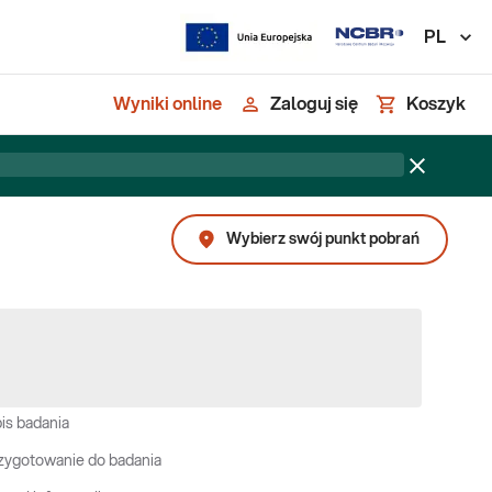
PL
Wyniki online
Zaloguj się
Koszyk
Wybierz swój punkt pobrań
is badania
zygotowanie do badania