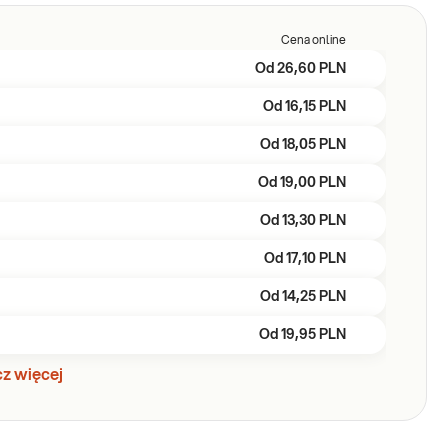
Cena online
Od
26,60 PLN
Od
16,15 PLN
Od
18,05 PLN
Od
19,00 PLN
Od
13,30 PLN
Od
17,10 PLN
Od
14,25 PLN
Od
19,95 PLN
z więcej