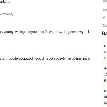
Wi
unkcie.
Ba
iet w ciąży.
Ar
Ce
i, przydatny w diagnostyce chorób wątroby, dróg żółciowych i
Ba
e
4
3
tatni posiłek poprzedniego dnia był spożyty nie później niż o
e
1
6
e
s
8