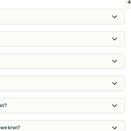
4
nać?
j we krwi?