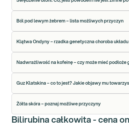
Swędzenie dłoni. Co, jeśli powodem nie jest zimne po
Ból pod lewym żebrem – lista możliwych przyczyn
Klątwa Ondyny – rzadka genetyczna choroba układ
Nadwrażliwość na kofeinę – czy może mieć podłoże 
Guz Klatskina – co to jest? Jakie objawy mu towarzy
Żółta skóra – poznaj możliwe przyczyny
Bilirubina całkowita - cena on