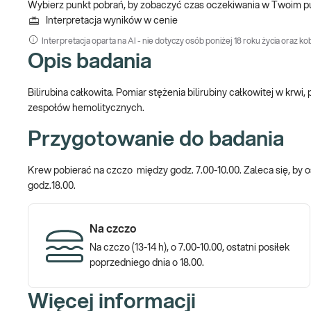
Wybierz punkt pobrań, by zobaczyć czas oczekiwania w Twoim p
Interpretacja wyników w cenie
Interpretacja oparta na AI - nie dotyczy osób poniżej 18 roku życia oraz kob
Opis badania
Bilirubina całkowita. Pomiar stężenia bilirubiny całkowitej w krw
zespołów hemolitycznych.
Przygotowanie do badania
Krew pobierać na czczo między godz. 7.00-10.00. Zaleca się, by os
godz.18.00.
Na czczo
Na czczo (13-14 h), o 7.00-10.00, ostatni posiłek
poprzedniego dnia o 18.00.
Więcej informacji