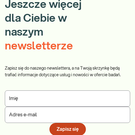
Jeszcze więcej
sprawdź PUNKTY PRZYJAZNE DZIECIOM.
Wskazany: → W diagnostyce chorób nerek i
Sprawdź
układu moczowego objawiających się m.in.
dla Ciebie w
naszym
newsletterze
Zapisz się do naszego newslettera, a na Twoją skrzynkę będą
trafiać informacje dotyczące usług i nowości w ofercie badań.
Imię
Adres e-mail
Zapisz się