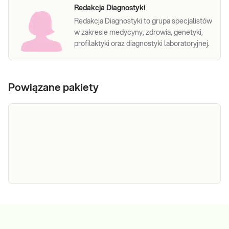
Redakcja Diagnostyki
Redakcja Diagnostyki to grupa specjalistów
w zakresie medycyny, zdrowia, genetyki,
profilaktyki oraz diagnostyki laboratoryjnej.
Powiązane pakiety
e-Pakiet
Dedykowany dla: Kobiet, Mężczyzn, Dzieci
Uwaga! Jeżeli kupujesz badanie dla dziecka,
nerkowy
zrealizuj je w punkcie przyjaznym dzieciom –