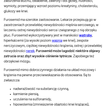
zaburzenia słuchu, osłabienie, zawroty i ból głowy, nudności,
wymioty, przemijający wzrost poziomu kreatyniny, cholesterolu,
glukozy we krwi.
Furosemid ma szerokie zastosowanie. Lekarze przepisują go w
zaostrzeniach przewlekłej niewydolności mięśnia sercowego, w
leczeniu ostrej niewydolności serca i związanego z nią obrzęku
płuc. Furosemid wykorzystywany jest w marskości
wątroby
,
hiperkalcemii (za wysoki poziom
wapnia
we krwi), zespole
nerczycowym, ciężkiej niewydolności krążenia, ostrej i przewlekłej
niewydolności
nerek
.
Furosemid może łagodzić niektóre objawy
zatrucia oraz zbyt wysokie ciśnienie tętnicze
. Zapobiega też
obrzękowi mózgu.
Furosemid mimo dobroczynnego działania na układ moczowy i
krążenia ma pewne przeciwwskazania do stosowania. Są to
zwłaszcza:
nadwrażliwość na substancję czynną,
karmienie piersią,
uczulenia na sulfonamidy,
hipowolemia (zmniejszenie objętości krwi krążącej),