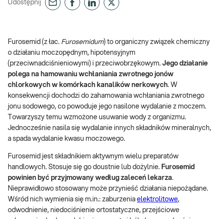
Udostępnij
Furosemid (z łac.
Furosemidum
) to organiczny związek chemiczny
o działaniu moczopędnym, hipotensyjnym
(przeciwnadciśnieniowymi) i przeciwobrzękowym.
Jego działanie
polega na hamowaniu wchłaniania zwrotnego jonów
chlorkowych w komórkach kanalików nerkowych
. W
konsekwencji dochodzi do zahamowania wchłaniania zwrotnego
jonu sodowego, co powoduje jego nasilone wydalanie z moczem.
Towarzyszy temu wzmożone usuwanie wody z organizmu.
Jednocześnie nasila się wydalanie innych składników mineralnych,
a spada wydalanie kwasu moczowego.
Furosemid jest składnikiem aktywnym wielu preparatów
handlowych. Stosuje się go doustnie lub dożylnie.
Furosemid
powinien być przyjmowany według zaleceń lekarza
.
Nieprawidłowo stosowany może przynieść działania niepożądane.
Wśród nich wymienia się m.in.: zaburzenia
elektrolitowe
,
odwodnienie, niedociśnienie ortostatyczne, przejściowe