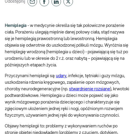
Udostępnij
Hemiplegia
- w medycynie określa się tak połowiczne porażenie
ciała. Porażeniu ulegają mięśnie danej połowy ciała, stąd nazywa
się je hemiplegią prawostronną lub lewostronną. Hemiplegia
objawia się odwrotnie do uszkodzonej półkuli mózgu. Wyróżnia się
hemiplegię wrodzoną (hemiplegia u dzieci) - pojawiającą się tuż po
urodzeniu lub w okresie do 2 r.ż. oraz nabytą – pojawiającą się na
późniejszych etapach życia.
Przyczynami hemiplegii są:
udary
, infekcje, tętniaki i guzy mózgu,
uszkodzenia rdzenia kręgowego, zapalenie opon mózgowych,
choroby neurodegeneracyjne (np.
stwardnienie rozsiane
), krwotoki
podtwardówkowe. Hemiplegia u dzieci może pojawić się jako
wynik mózgowego porażenia dziecięcego i charakteryzuje się
zgięciowym ułożeniem jednej ręki i nogi, opóźnionym rozwojem
fizycznym, używaniem jednej ręki do wykonywania czynności.
Objawy hemiplegii to: problemy z wykonywaniem ruchów po
stronie objętej niedowładem (problemy z czuciem, dotykiem,