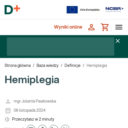
Wyniki online
Strona główna
/
Baza wiedzy
/
Definicje
/
Hemiplegia
Hemiplegia
mgr Jolanta Pawłowska
06 listopada 2024
Przeczytasz w
2
minuty