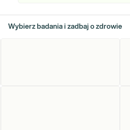
Wybierz badania i zadbaj o zdrowie
Cholesterol
Cholesterol całkowity. Pomiar stężenia
Ch
cholesterolu całkowitego, (TC, CHOL),
całkowity
LD
przydatny do oceny ryzyka rozwoju miażdżycy
be
i chorób układu sercowo-naczyniowego w
skali SCORE, ryzyka hipercholesterolemii
Sprawdź
(podejrzenia rodzinnej hipercholesterolemii) o