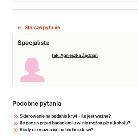
Glukoza
Glukoza. Oznaczenie stężenia glukozy we krwi
służy do oceny metabolizmu węglowodanów.
Jest podstawowym badaniem w rozpoznawaniu i
Starsze pytanie
monitorowaniu leczenia cukrzycy.
Wykorzystywane w identyfikacji zaburzeń
Sprawdź
Specjalista
tolerancji węglowodanów oraz metabolizmu
węglo
lek. Agnieszka Żędzian
Podobne pytania
Skierowanie na badanie krwi – ile jest ważne?
Ile godzin przed badaniem krwi nie można pić alkoholu?
Kiedy nie można iść na badanie krwi?