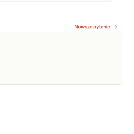
ocznik
Mocznik. Oznaczenie stężenia
mocznika w surowicy krwi, przydatne w
diagnostyce funkcji nerek i chorób
Nowsze pytanie
metabolicznych.
Sprawdź