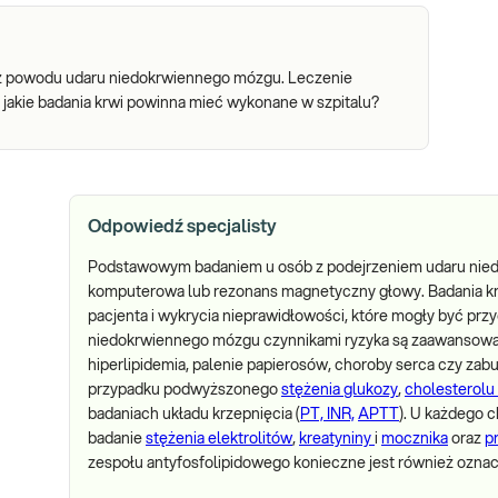
u z powodu udaru niedokrwiennego mózgu. Leczenie
 jakie badania krwi powinna mieć wykonane w szpitalu?
Odpowiedź specjalisty
Podstawowym badaniem u osób z podejrzeniem udaru nied
komputerowa lub rezonans magnetyczny głowy. Badania kr
pacjenta i wykrycia nieprawidłowości, które mogły być pr
niedokrwiennego mózgu czynnikami ryzyka są zaawansowany
hiperlipidemia, palenie papierosów, choroby serca czy zabu
przypadku podwyższonego
stężenia glukozy
,
cholesterolu
badaniach układu krzepnięcia (
PT, INR,
APTT
). U każdego 
badanie
stężenia elektrolitów
,
kreatyniny
i
mocznika
oraz
p
zespołu antyfosfolipidowego konieczne jest również oznac