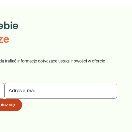
ebie
ze
dą trafiać informacje dotyczące usług i nowości w ofercie
Adres e-mail
isz się