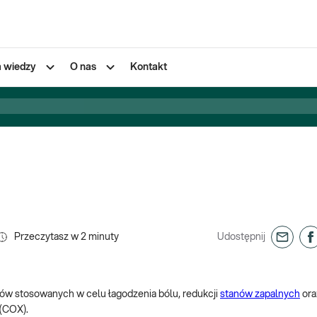
a wiedzy
O nas
Kontakt
Przeczytasz w
2
minuty
Udostępnij
eków stosowanych w celu łagodzenia bólu, redukcji
stanów zapalnych
ora
(COX).