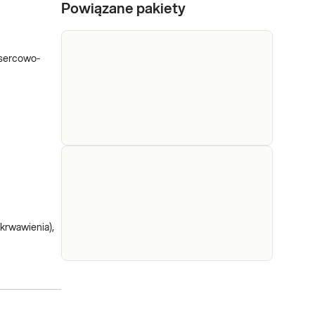
Powiązane pakiety
 sercowo-
e-Pakiet dla
Dedykowany dla: Kobiet,
każdego
Mężczyzn Wskazany: →
Profilaktycznie, do oceny
(maksimum)
stanu zdrowia Jak się
krwawienia),
pobiera materiał do
Sprawdź
badania? Do wykonania
pakietu badań niezbędna
jest próbka krwi.
e-Pakiet
Dedykowany dla: Kobiet,
profilaktyczny
Mężczyzn, Dzieci Uwaga!
Jeżeli kupujesz badanie
podstawowy