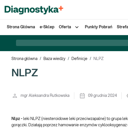
Strona Główna
e-Sklep
Oferta
Punkty Pobrań
Stref
Strona główna
/
Baza wiedzy
/
Definicje
/
NLPZ
NLPZ
mgr Aleksandra Rutkowska
09 grudnia 2024
Nlpz -
leki NLPZ (niesteroidowe leki przeciwzapalne) to grupa l
gorączki. Działają poprzez hamowanie enzymów cyklooksygenaz 