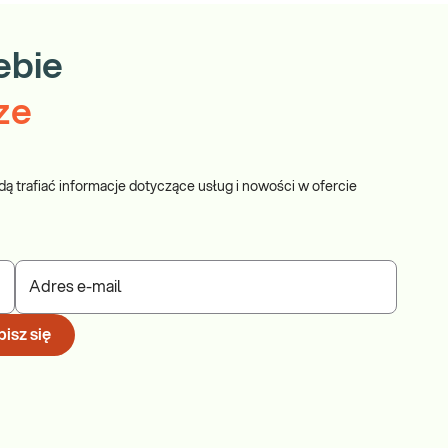
ebie
ze
dą trafiać informacje dotyczące usług i nowości w ofercie
Adres e-mail
isz się