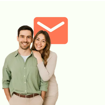
dla dziecka, zrealizuj je w
punkcie przyjaznym
Sprawdź
dzieciom –
sprawdź PUNKTY
PRZYJAZNE DZIECIOM.
Wskazany: →
profilaktycznie, do oceny
stanu zdrowia