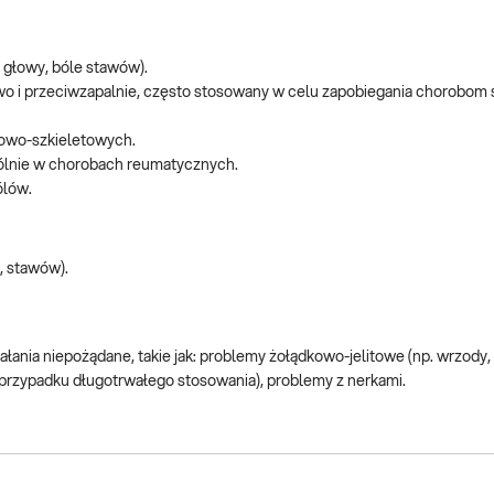
e głowy, bóle stawów).
wo i przeciwzapalnie, często stosowany w celu zapobiegania chorobom
iowo-szkieletowych.
gólnie w chorobach reumatycznych.
ólów.
, stawów).
ia niepożądane, takie jak: problemy żołądkowo-jelitowe (np. wrzody, 
przypadku długotrwałego stosowania), problemy z nerkami.