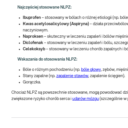
Najczęściej stosowane NLPZ:
Ibuprofen
– stosowany w bólach o różnej etiologii (np. ból
Kwas acetylosalicylowy (Aspiryna)
– działa przeciwbólo
naczyniowym.
Naproksen
– skuteczny w leczeniu zapaleń i bólów mięśn
Diclofenak
– stosowany w leczeniu zapaleń i bólu, szcze
Celekoksyb
– stosowany w leczeniu chorób zapalnych i b
Wskazania do stosowania NLPZ:
Bóle o różnym pochodzeniu (np.
bóle głowy
, zębów, mięśni
Stany zapalne (np.
zapalenie stawów
, zapalenie ścięgien).
Gorączka.
Chociaż NLPZ są powszechnie stosowane, mogą powodować działan
zwiększone ryzyko chorób serca i
udarów mózgu
(szczególnie w 