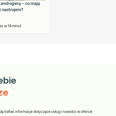
i androgeny – co mają
 nastrojem?
asz w
14
minut
ebie
ze
dą trafiać informacje dotyczące usług i nowości w ofercie