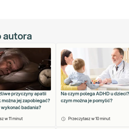
o autora
żliwe przyczyny apatii
Na czym polega ADHD u dzieci?
k można jej zapobiegać?
czym można je pomylić?
o wykonać badania?
asz w
11
minut
Przeczytasz w
10
minut