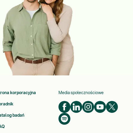
trona korporacyjna
Media społecznościowe
oradnik
atalog badań
AQ