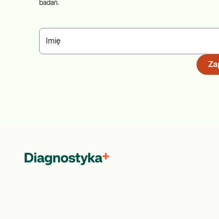
badań.
Imię
Zap