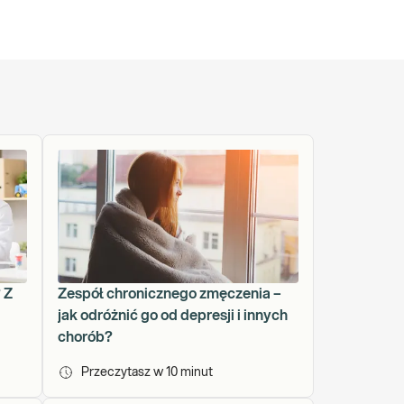
 Z
Zespół chronicznego zmęczenia –
jak odróżnić go od depresji i innych
chorób?
Przeczytasz w
10
minut