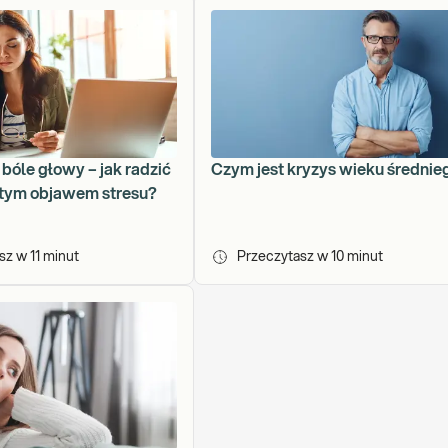
bóle głowy – jak radzić
Czym jest kryzys wieku średnie
stym objawem stresu?
asz w
11
minut
Przeczytasz w
10
minut