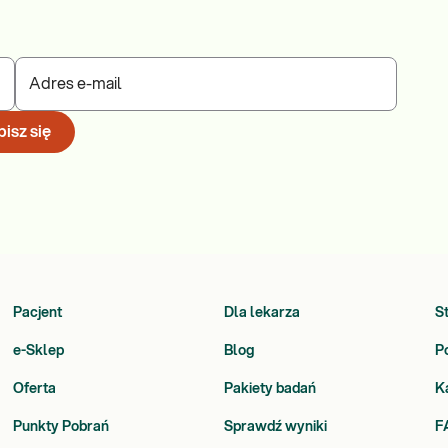
Adres e-mail
isz się
Pacjent
Dla lekarza
S
e-Sklep
Blog
P
Oferta
Pakiety badań
K
Punkty Pobrań
Sprawdź wyniki
F