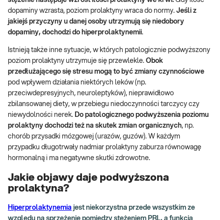
stężenie następuje wzrost ilości prolaktyny we krwi.
Gdy ilość
dopaminy wzrasta, poziom prolaktyny wraca do normy.
Jeśli z
jakiejś przyczyny u danej osoby utrzymują się niedobory
dopaminy, dochodzi do hiperprolaktynemii
.
Istnieją także inne sytuacje, w których patologicznie podwyższony
poziom prolaktyny utrzymuje się przewlekle.
Obok
przedłużającego się stresu mogą to być zmiany czynnościowe
pod wpływem działania niektórych leków (np.
przeciwdepresyjnych, neuroleptyków), nieprawidłowo
zbilansowanej diety, w przebiegu niedoczynności tarczycy czy
niewydolności nerek.
Do patologicznego podwyższenia poziomu
prolaktyny dochodzi też na skutek zmian organicznych
, np.
chorób przysadki mózgowej (urazów, guzów). W każdym
przypadku długotrwały nadmiar prolaktyny zaburza równowagę
hormonalną i ma negatywne skutki zdrowotne.
Jakie objawy daje podwyższona
prolaktyna?
Hiperprolaktynemia
jest niekorzystna przede wszystkim ze
względu na sprzężenie pomiędzy stężeniem PRL, a funkcją