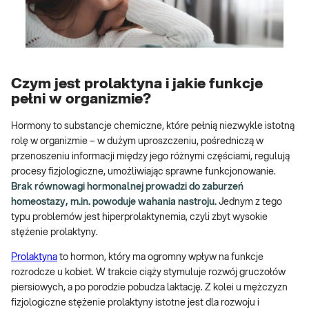
Czym jest prolaktyna i jakie funkcje
pełni w organizmie?
Hormony to substancje chemiczne, które pełnią niezwykle istotną
rolę w organizmie – w dużym uproszczeniu, pośredniczą w
przenoszeniu informacji między jego różnymi częściami, regulują
procesy fizjologiczne, umożliwiając sprawne funkcjonowanie.
Brak równowagi hormonalnej prowadzi do zaburzeń
homeostazy, m.in. powoduje wahania nastroju.
Jednym z tego
typu problemów jest hiperprolaktynemia, czyli zbyt wysokie
stężenie prolaktyny.
Prolaktyna
to hormon, który ma ogromny wpływ na funkcje
rozrodcze u kobiet. W trakcie ciąży stymuluje rozwój gruczołów
piersiowych, a po porodzie pobudza laktację. Z kolei u mężczyzn
fizjologiczne stężenie prolaktyny istotne jest dla rozwoju i