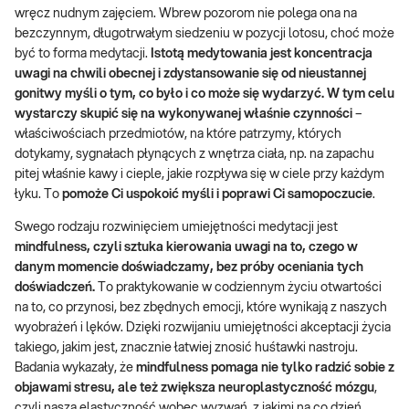
wręcz nudnym zajęciem. Wbrew pozorom nie polega ona na
bezczynnym, długotrwałym siedzeniu w pozycji lotosu, choć może
być to forma medytacji.
Istotą medytowania jest koncentracja
uwagi na chwili obecnej i zdystansowanie się od nieustannej
gonitwy myśli o tym, co było i co może się wydarzyć. W tym celu
wystarczy skupić się na wykonywanej właśnie czynności
–
właściwościach przedmiotów, na które patrzymy, których
dotykamy, sygnałach płynących z wnętrza ciała, np. na zapachu
pitej właśnie kawy i cieple, jakie rozpływa się w ciele przy każdym
łyku. To
pomoże Ci uspokoić myśli i poprawi Ci samopoczucie
.
Swego rodzaju rozwinięciem umiejętności medytacji jest
mindfulness, czyli sztuka kierowania uwagi na to, czego w
danym momencie doświadczamy, bez próby oceniania tych
doświadczeń.
To praktykowanie w codziennym życiu otwartości
na to, co przynosi, bez zbędnych emocji, które wynikają z naszych
wyobrażeń i lęków. Dzięki rozwijaniu umiejętności akceptacji życia
takiego, jakim jest, znacznie łatwiej znosić huśtawki nastroju.
Badania wykazały, że
mindfulness pomaga nie tylko radzić sobie z
objawami stresu, ale też zwiększa neuroplastyczność mózgu
,
czyli naszą elastyczność wobec wyzwań, z jakimi na co dzień