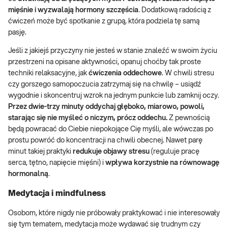
mięśnie i wyzwalają hormony szczęścia
. Dodatkową radością z
ćwiczeń może być spotkanie z grupą, która podziela tę samą
pasję.
Jeśli z jakiejś przyczyny nie jesteś w stanie znaleźć w swoim życiu
przestrzeni na opisane aktywności, opanuj choćby tak proste
techniki relaksacyjne, jak
ćwiczenia oddechowe
. W chwili stresu
czy gorszego samopoczucia zatrzymaj się na chwilę – usiądź
wygodnie i skoncentruj wzrok na jednym punkcie lub zamknij oczy.
Przez dwie-trzy minuty oddychaj głęboko, miarowo, powoli,
starając się nie myśleć o niczym, prócz oddechu.
Z pewnością
będą powracać do Ciebie niepokojące Cię myśli, ale wówczas po
prostu powróć do koncentracji na chwili obecnej. Nawet parę
minut takiej praktyki
redukuje objawy stresu
(reguluje pracę
serca, tętno, napięcie mięśni) i
wpływa korzystnie na równowagę
hormonalną
.
Medytacja i mindfulness
Osobom, które nigdy nie próbowały praktykować i nie interesowały
się tym tematem, medytacja może wydawać się trudnym czy