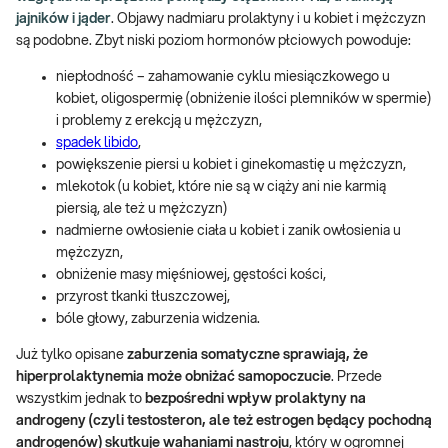
jajników i jąder
. Objawy nadmiaru prolaktyny i u kobiet i mężczyzn
są podobne. Zbyt niski poziom hormonów płciowych powoduje:
niepłodność – zahamowanie cyklu miesiączkowego u
kobiet, oligospermię (obniżenie ilości plemników w spermie)
i problemy z erekcją u mężczyzn,
spadek libido
,
powiększenie piersi u kobiet i ginekomastię u mężczyzn,
mlekotok (u kobiet, które nie są w ciąży ani nie karmią
piersią, ale też u mężczyzn)
nadmierne owłosienie ciała u kobiet i zanik owłosienia u
mężczyzn,
obniżenie masy mięśniowej, gęstości kości,
przyrost tkanki tłuszczowej,
bóle głowy, zaburzenia widzenia.
Już tylko opisane
zaburzenia somatyczne sprawiają, że
hiperprolaktynemia może obniżać samopoczucie
. Przede
wszystkim jednak to
bezpośredni wpływ prolaktyny na
androgeny (czyli testosteron, ale też estrogen będący pochodną
androgenów) skutkuje wahaniami nastroju
, który w ogromnej