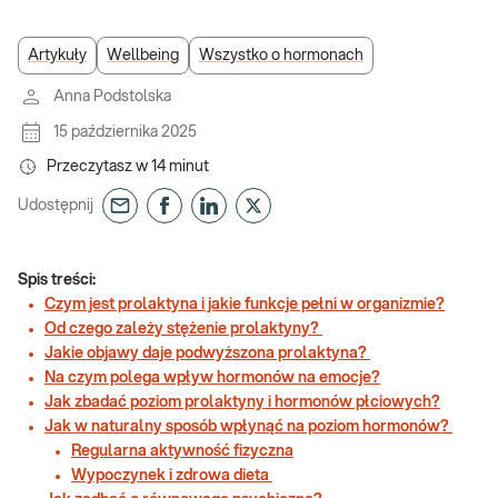
Artykuły
Wellbeing
Wszystko o hormonach
Anna Podstolska
15 października 2025
Przeczytasz w
14
minut
Udostępnij
Spis treści:
Czym jest prolaktyna i jakie funkcje pełni w organizmie?
Od czego zależy stężenie prolaktyny?
Jakie objawy daje podwyższona prolaktyna?
Na czym polega wpływ hormonów na emocje?
Jak zbadać poziom prolaktyny i hormonów płciowych?
Jak w naturalny sposób wpłynąć na poziom hormonów?
Regularna aktywność fizyczna
Wypoczynek i zdrowa dieta