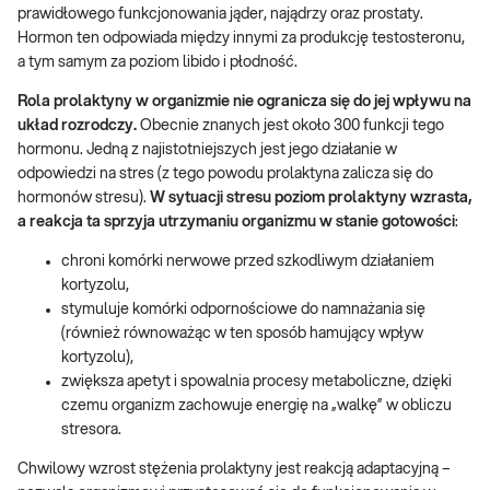
prawidłowego funkcjonowania jąder, najądrzy oraz prostaty.
Hormon ten odpowiada między innymi za produkcję testosteronu,
a tym samym za poziom libido i płodność.
Rola prolaktyny w organizmie nie ogranicza się do jej wpływu na
układ rozrodczy.
Obecnie znanych jest około 300 funkcji tego
hormonu. Jedną z najistotniejszych jest jego działanie w
odpowiedzi na stres (z tego powodu prolaktyna zalicza się do
hormonów stresu).
W sytuacji stresu poziom prolaktyny wzrasta,
a reakcja ta sprzyja utrzymaniu organizmu w stanie gotowości
:
chroni komórki nerwowe przed szkodliwym działaniem
kortyzolu,
stymuluje komórki odpornościowe do namnażania się
(również równoważąc w ten sposób hamujący wpływ
kortyzolu),
zwiększa apetyt i spowalnia procesy metaboliczne, dzięki
czemu organizm zachowuje energię na „walkę” w obliczu
stresora.
Chwilowy wzrost stężenia prolaktyny jest reakcją adaptacyjną –