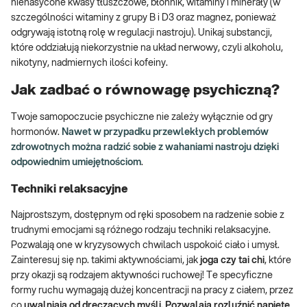
nienasycone kwasy tłuszczowe, błonnik, witaminy i minerały (w
szczególności witaminy z grupy B i D3 oraz magnez, ponieważ
odgrywają istotną rolę w regulacji nastroju). Unikaj substancji,
które oddziałują niekorzystnie na układ nerwowy, czyli alkoholu,
nikotyny, nadmiernych ilości kofeiny.
Jak zadbać o równowagę psychiczną?
Twoje samopoczucie psychiczne nie zależy wyłącznie od gry
hormonów.
Nawet w przypadku przewlekłych problemów
zdrowotnych można radzić sobie z wahaniami nastroju dzięki
odpowiednim umiejętnościom
.
Techniki relaksacyjne
Najprostszym, dostępnym od ręki sposobem na radzenie sobie z
trudnymi emocjami są różnego rodzaju techniki relaksacyjne.
Pozwalają one w kryzysowych chwilach uspokoić ciało i umysł.
Zainteresuj się np. takimi aktywnościami, jak
joga czy tai chi
, które
przy okazji są rodzajem aktywności ruchowej! Te specyficzne
formy ruchu wymagają dużej koncentracji na pracy z ciałem, przez
co
uwalniają od dręczących myśli. Pozwalają rozluźnić napięte