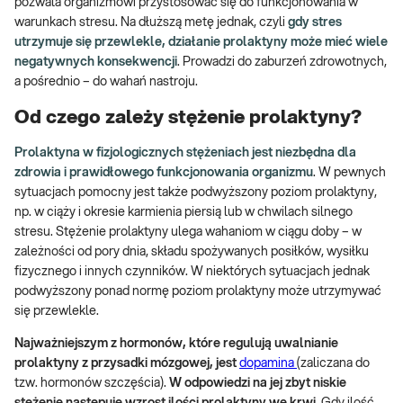
pozwala organizmowi przystosować się do funkcjonowania w
warunkach stresu. Na dłuższą metę jednak, czyli
gdy stres
utrzymuje się przewlekle, działanie prolaktyny może mieć wiele
negatywnych konsekwencji
. Prowadzi do zaburzeń zdrowotnych,
a pośrednio – do wahań nastroju.
Od czego zależy stężenie prolaktyny?
Prolaktyna w fizjologicznych stężeniach jest niezbędna dla
zdrowia i prawidłowego funkcjonowania organizmu
. W pewnych
sytuacjach pomocny jest także podwyższony poziom prolaktyny,
np. w ciąży i okresie karmienia piersią lub w chwilach silnego
stresu. Stężenie prolaktyny ulega wahaniom w ciągu doby – w
zależności od pory dnia, składu spożywanych posiłków, wysiłku
fizycznego i innych czynników. W niektórych sytuacjach jednak
podwyższony ponad normę poziom prolaktyny może utrzymywać
się przewlekle.
Najważniejszym z hormonów, które regulują uwalnianie
prolaktyny z przysadki mózgowej, jest
dopamina
(zaliczana do
tzw. hormonów szczęścia).
W odpowiedzi na jej zbyt niskie