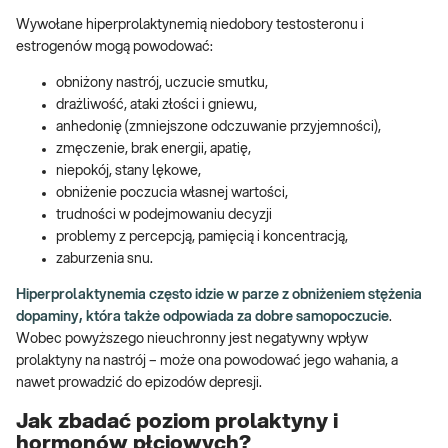
Wywołane hiperprolaktynemią niedobory testosteronu i
estrogenów mogą powodować:
obniżony nastrój, uczucie smutku,
drażliwość, ataki złości i gniewu,
anhedonię (zmniejszone odczuwanie przyjemności),
zmęczenie, brak energii, apatię,
niepokój, stany lękowe,
obniżenie poczucia własnej wartości,
trudności w podejmowaniu decyzji
problemy z percepcją, pamięcią i koncentracją,
zaburzenia snu.
Hiperprolaktynemia często idzie w parze z obniżeniem stężenia
dopaminy, która także odpowiada za dobre samopoczucie
.
Wobec powyższego nieuchronny jest negatywny wpływ
prolaktyny na nastrój – może ona powodować jego wahania, a
nawet prowadzić do epizodów depresji.
Jak zbadać poziom prolaktyny i
hormonów płciowych?