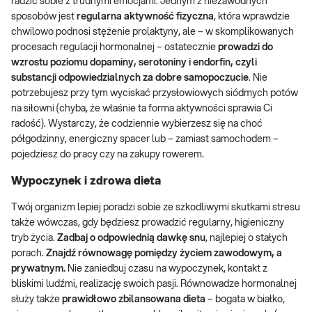
radzić sobie z trudnymi emocjami. Jednym z niezawodnych
sposobów jest
regularna aktywność fizyczna
, która wprawdzie
chwilowo podnosi stężenie prolaktyny, ale – w skomplikowanych
procesach regulacji hormonalnej – ostatecznie
prowadzi do
wzrostu poziomu dopaminy, serotoniny i endorfin, czyli
substancji odpowiedzialnych za dobre samopoczucie
. Nie
potrzebujesz przy tym wyciskać przysłowiowych siódmych potów
na siłowni (chyba, że właśnie ta forma aktywności sprawia Ci
radość). Wystarczy, że codziennie wybierzesz się na choć
półgodzinny, energiczny spacer lub – zamiast samochodem –
pojedziesz do pracy czy na zakupy rowerem.
Wypoczynek i zdrowa dieta
Twój organizm lepiej poradzi sobie ze szkodliwymi skutkami stresu
także wówczas, gdy będziesz prowadzić regularny, higieniczny
tryb życia.
Zadbaj o odpowiednią dawkę snu
, najlepiej o stałych
porach.
Znajdź równowagę pomiędzy życiem zawodowym, a
prywatnym.
Nie zaniedbuj czasu na wypoczynek, kontakt z
bliskimi ludźmi, realizację swoich pasji. Równowadze hormonalnej
służy także
prawidłowo zbilansowana dieta
– bogata w białko,