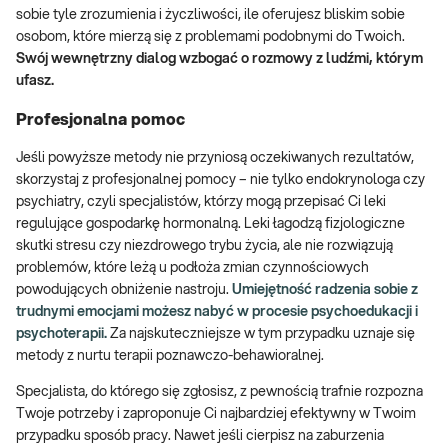
sobie tyle zrozumienia i życzliwości, ile oferujesz bliskim sobie
osobom, które mierzą się z problemami podobnymi do Twoich.
Swój wewnętrzny dialog wzbogać o rozmowy z ludźmi, którym
ufasz.
Profesjonalna pomoc
Jeśli powyższe metody nie przyniosą oczekiwanych rezultatów,
skorzystaj z profesjonalnej pomocy – nie tylko endokrynologa czy
psychiatry, czyli specjalistów, którzy mogą przepisać Ci leki
regulujące gospodarkę hormonalną. Leki łagodzą fizjologiczne
skutki stresu czy niezdrowego trybu życia, ale nie rozwiązują
problemów, które leżą u podłoża zmian czynnościowych
powodujących obniżenie nastroju.
Umiejętność radzenia sobie z
trudnymi emocjami możesz nabyć w procesie psychoedukacji i
psychoterapii.
Za najskuteczniejsze w tym przypadku uznaje się
metody z nurtu terapii poznawczo-behawioralnej.
Specjalista, do którego się zgłosisz, z pewnością trafnie rozpozna
Twoje potrzeby i zaproponuje Ci najbardziej efektywny w Twoim
przypadku sposób pracy. Nawet jeśli cierpisz na zaburzenia