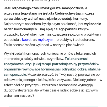
Jeśli od pewnego czasu masz gorsze samopoczucie, a
przyczyna tego stanu nie jest dla Ciebie uchwytna, możesz
sprawdzić, czy wahań nastroju nie powodują hormony
.
Najprostszym sposobem, by się o tym przekonać, jest
wykonanie
badań hormonalnych
– najlepiej całego pakietu
, który w
przypadku kobiet obejmuje m.in. oznaczenie poziomu prolaktyny i
estradiolu u
kobiet
, a u
mężczyzn
– prolaktyny i testosteronu.
Takie badania można wykonać w naszych placówkach.
Wyniki badań hormonalnych koniecznie omów z lekarzem. Ich
interpretacja zależy od wielu czynników.
To lekarz musi
zdecydować, czy i jakiej terapii potrzebujesz, by przywrócić w
organizmie równowagę hormonalną i odzyskać dobre, stabilne
samopoczucie
. Może się zdarzyć, że Twój nastrój poprawi się po
odstawieniu jednego z leków, które zażywasz. Niekiedy jednak – w
zależności od przyczyn – zaburzenia hormonalne wymagają
długotrwałej terapii. Jak w tym czasie radzić sobie z uciążliwymi
wahaniami nastroju?