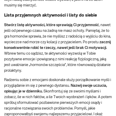
musimy się mierzyć.
Lista przyjemnych aktywności i listy do siebie
Stwórz listę aktywności, które sprawiają Ci przyjemność
, nawet
jeśli od pewnego czasu na żadną nie masz ochoty. Pamiętaj, że to
gra hormonów sprawia, że nie myślisz z radością o wyjściu do kina,
wycieczce nad morze czy kolacji z przyjacielem. Po prostu
zacznij
konsekwentnie robić te rzeczy, nawet jeśli brak Ci motywacji.
Wbrew temu co sądzisz, te aktywności wyzwolą w Tobie
pozytywne emocje i powiązaną z nimi reakcję fizjologiczną, jaką
jest uwalnianie „hormonów szczęścia”, które równoważą działanie
prolaktyny.
Radzeniu sobie z emocjami doskonale służy porządkowanie myśli i
przyglądanie im się z pewnego dystansu.
Nazwij swoje uczucia,
opisując je w dzienniku.
Skonfrontuj się ze swoimi myślami i
zobacz, ile w nich faktów, a ile Twoich wyobrażeń i lęków. A potem
spróbuj sformułować pozbawione pierwszych emocji osądy i
racjonalne rozwiązania swoich problemów. Pomyśl, jakie
zaproponowałbyś swojemu najlepszemu przyjacielowi. I okaż