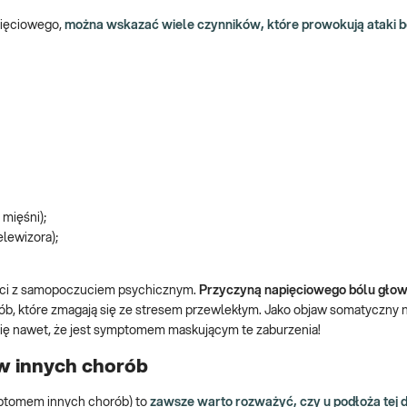
pięciowego,
można wskazać wiele czynników, które prowokują ataki b
mięśni);
elewizora);
ści z samopoczuciem psychicznym.
Przyczyną napięciowego bólu głow
ób, które zmagają się ze stresem przewlekłym. Jako objaw somatyczny 
się nawet, że jest symptomem maskującym te zaburzenia!
w innych chorób
mptomem innych chorób) to
zawsze warto rozważyć, czy u podłoża tej 