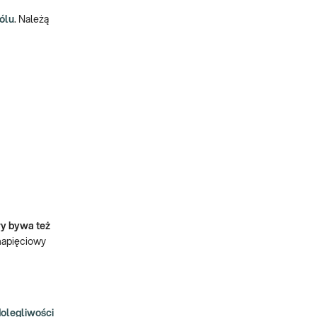
ólu
. Należą
y bywa też
napięciowy
dolegliwości