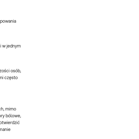
ępowania
ni w jednym
zości osób,
mi często
ch, mimo
ory bólowe,
otwierdzić
znanie