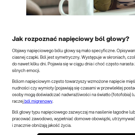
Jak rozpoznać napięciowy ból głowy?
Objawy napięciowego bólu głowy są mało specyficzne. Opisywany j
ciasnej czapki. Ból jest symetryczny. Występuje w skroniach, czol
do nawet kilku dni. Pojawia się w ciągu dnia i choć często naras
silnych emocji.
Bólom napięciowym często towarzyszy wzmożone napięcie mięśniow
nudności czy wymioty (pojawiają się czasami w przewlekłej postac
osoby mogą doświadczać nadwrażliwości na światło (fotofobia) lu
raczej
ból migrenowy
.
Ból głowy typu napięciowego zazwyczaj ma nasilenie łagodne lu
pracować zawodowo, wypełniać domowe obowiązki, utrzymywać rel
i znacznie obniżają jakość życia.