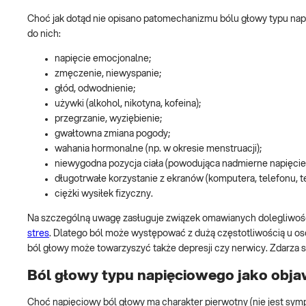
Choć jak dotąd nie opisano patomechanizmu bólu głowy typu na
do nich:
napięcie emocjonalne;
zmęczenie, niewyspanie;
głód, odwodnienie;
używki (alkohol, nikotyna, kofeina);
przegrzanie, wyziębienie;
gwałtowna zmiana pogody;
wahania hormonalne (np. w okresie menstruacji);
niewygodna pozycja ciała (powodująca nadmierne napięcie 
długotrwałe korzystanie z ekranów (komputera, telefonu, t
ciężki wysiłek fizyczny.
Na szczególną uwagę zasługuje związek omawianych dolegliwo
stres
. Dlatego ból może występować z dużą częstotliwością u os
ból głowy może towarzyszyć także depresji czy nerwicy. Zdarza 
Ból głowy typu napięciowego jako obja
Choć napięciowy ból głowy ma charakter pierwotny (nie jest sy