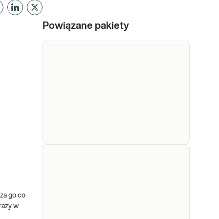
Powiązane pakiety
e-Pakiet
badanie
Dedykowany dla: Kobiet,
niedoboru
Mężczyzn, Dzieci Uwaga!
Jeżeli kupujesz badanie dla
witamin i
za go co
dziecka, zrealizuj je w punkcie
minerałów
razy w
przyjaznym dzieciom-