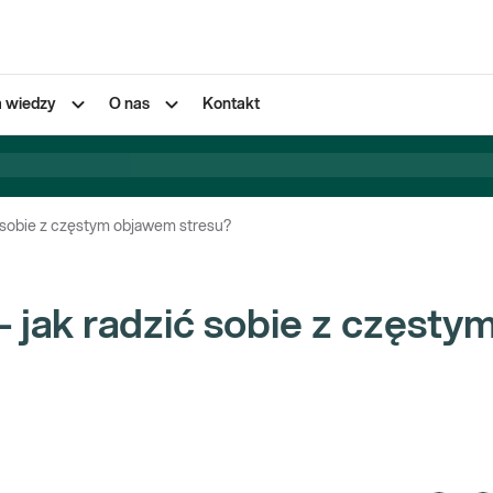
a wiedzy
O nas
Kontakt
ć sobie z częstym objawem stresu?
 jak radzić sobie z częsty