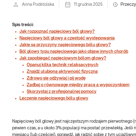
Anna Podstolska
11 grudnia 2025
Przeczy
Spis treści:
Jak rozpoznać napięciowy ból głowy?
Napięciowy ból głowy a częstość występowania
Jakie są przyczyny napięciowego bólu głowy?
Ból głowy typu napięciowego jako objaw innych chorób
Jak zapobiegać napięciowym bólom głowy?
Opanuj kilka technik relaksacyjnych
Znajdź ulubioną aktywność fizyczną
Zdrowo się odżywiaj i pij wodę
Zadbaj o równowagę między pracą a wypoczynkiem
Skorzystaj z profesjonalnej pomocy
Leczenie napięciowego bólu głowy
Napięciowy ból głowy jest najczęstszym rodzajem pierwotnego 
pewien czas, a u około 3% populacji ma postać przewlekłą. Jeśli 
miesiącu (lub częściej), sprawdź, jak radzić sobie z tym uciążli