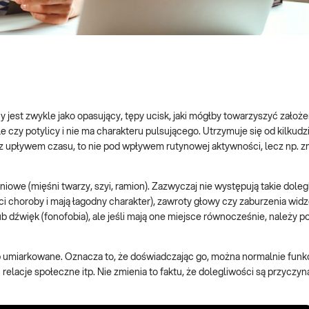
est zwykle jako opasujący, tępy ucisk, jaki mógłby towarzyszyć założe
e czy potylicy i nie ma charakteru pulsującego. Utrzymuje się od kilkudz
ta z upływem czasu, to nie pod wpływem rutynowej aktywności, lecz np. 
e (mięśni twarzy, szyi, ramion). Zazwyczaj nie występują takie dolegl
i choroby i mają łagodny charakter), zawroty głowy czy zaburzenia widz
b dźwięk (fonofobia), ale jeśli mają one miejsce równocześnie, należy 
b umiarkowane. Oznacza to, że doświadczając go, można normalnie fun
acje społeczne itp. Nie zmienia to faktu, że dolegliwości są przyczy