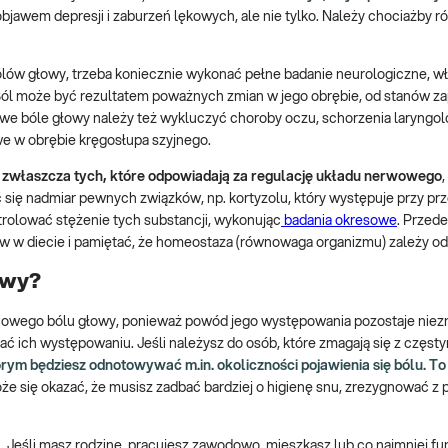
bjawem depresji i zaburzeń lękowych, ale nie tylko. Należy chociażby 
ólów głowy, trzeba koniecznie wykonać pełne badanie neurologiczne, wł
 może być rezultatem poważnych zmian w jego obrębie, od stanów za
e bóle głowy należy też wykluczyć choroby oczu, schorzenia laryngol
we w obrębie kręgosłupa szyjnego.
, zwłaszcza tych, które odpowiadają za regulację układu nerwowego
,
 się nadmiar pewnych związków, np. kortyzolu, który występuje przy p
trolować stężenie tych substancji, wykonując
badania okresowe
. Przed
 w diecie i pamiętać, że homeostaza (równowaga organizmu) zależy od 
owy?
ciowego bólu głowy, ponieważ powód jego występowania pozostaje niez
ać ich występowaniu. Jeśli należysz do osób, które zmagają się z częst
órym będziesz odnotowywać m.in. okoliczności pojawienia się bólu. T
oże się okazać, że musisz zadbać bardziej o higienę snu, zrezygnować z 
. Jeśli masz rodzinę, pracujesz zawodowo, mieszkasz lub co najmniej fu