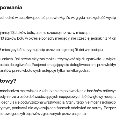
ępowania
echodzić w uciążliwą postać przewlekłą. Ze względu na częstość wyst
mniej 10 ataków bólu, ale nie częściej niż raz w miesiącu;
10 ataków bólu w okresie ponad 3 miesięcy, nie częściej jednak niż 14 d
 miesięcy ból utrzymuje się przez co najmniej 15 dni w miesiącu.
lku dniach. Ból przewlekły zaś może utrzymywać się długotrwale. U więks
ostać dolegliwości. Pacjenci zmagający się dolegliwościami przewlekły
ratów przeciwbólowych ustępuje tylko na kilka godzin.
głowy?
go mechanizm ma związek z zaburzeniem przewodzenia bodźców bólowy
edynie, że u osób doświadczających napięciowych bólów głowy recept
, cechują się podwyższoną wrażliwością. Stanu tego nie można jednak p
oryjnym, ponieważ nie wykazują one żadnych odchyleń od normy. Rozpo
iotowego, czyli objawów zgłaszanych przez pacjenta.