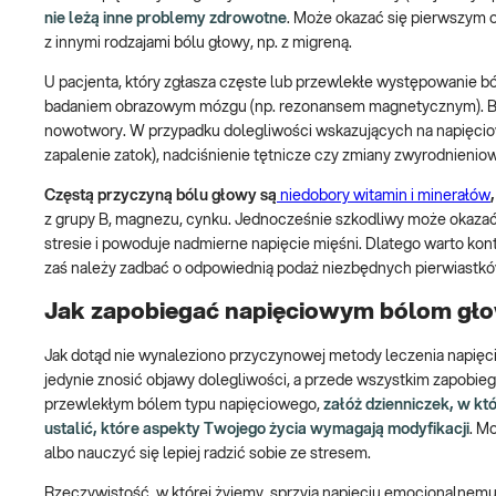
nie leżą inne problemy zdrowotne
. Może okazać się pierwszym o
z innymi rodzajami bólu głowy, np. z migreną.
U pacjenta, który zgłasza częste lub przewlekłe występowanie b
badaniem obrazowym mózgu (np. rezonansem magnetycznym). Ból
nowotwory. W przypadku dolegliwości wskazujących na napięciow
zapalenie zatok), nadciśnienie tętnicze czy zmiany zwyrodnienio
Częstą przyczyną bólu głowy są
niedobory witamin i minerałów
z grupy B, magnezu, cynku. Jednocześnie szkodliwy może okazać
stresie i powoduje nadmierne napięcie mięśni. Dlatego warto kon
zaś należy zadbać o odpowiednią podaż niezbędnych pierwiastków
Jak zapobiegać napięciowym bólom gł
Jak dotąd nie wynaleziono przyczynowej metody leczenia napię
jedynie znosić objawy dolegliwości, a przede wszystkim zapobieg
przewlekłym bólem typu napięciowego,
załóż dzienniczek, w kt
ustalić, które aspekty Twojego życia wymagają modyfikacji
. M
albo nauczyć się lepiej radzić sobie ze stresem.
Rzeczywistość, w której żyjemy, sprzyja napięciu emocjonalnemu