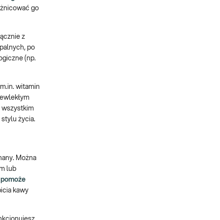
różnicować go
ącznie z
palnych, po
ogiczne (np.
 m.in. witamin
rzewlekłym
e wszystkim
stylu życia.
nany. Można
ym lub
o pomoże
picia kawy
nkcjonujesz