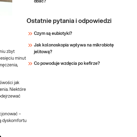
dbać?
neurologiczne, osteoporo
Ostatnie pytania i odpowiedzi
Czym są eubiotyki?
Jak kolonoskopia wpływa na mikrobiotę
niu zbyt
jelitową?
iesięciu minut
Co powoduje wzdęcia po kefirze?
zmęczenia,
iwości jak
enia. Niektóre
podejrzewać
kcjonować –
ną dyskomfortu