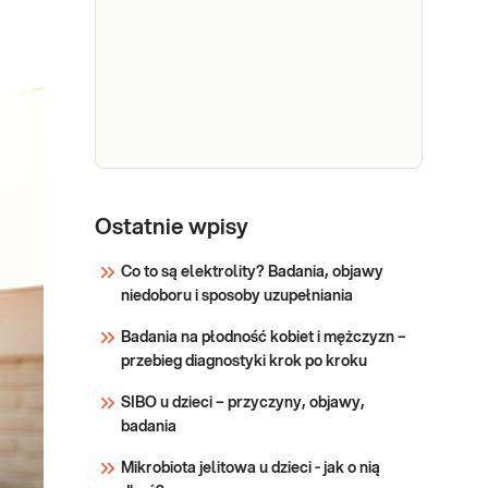
sprawdź PUNKTY
Sprawdź
PRZYJAZNE DZIECIOM.
Wskazany: → W przypadku
podejrzenia niedoborów
witamin lub/i składników
mineralnyc
e-Pakiet
badanie
Ostatnie wpisy
niedoboru
Co to są elektrolity? Badania, objawy
witamin i
Dedykowany dla: Kobiet,
niedoboru i sposoby uzupełniania
minerałów
Mężczyzn, Dzieci Wskazany:
→ W przypadku podejrzenia
z
Badania na płodność kobiet i mężczyzn –
niedoborów witamin lub/i
konsultacją
przebieg diagnostyki krok po kroku
składników mineralnych
dietetyka
objawiających się np. jako
SIBO u dzieci – przyczyny, objawy,
klinicznego
spadek odporności, anemia,
badania
drżenia lub/i osłabienie
Sprawdź
Mikrobiota jelitowa u dzieci - jak o nią
mięśni, zaburzenia