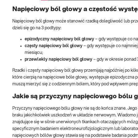
Napięciowy ból głowy a częstość wyst
Napięciowy ból głowy może stanowić rzadką dolegliwość lub prz
dzieli się go na 3 podtypy:
epizodyczny
napięciowy ból głowy
– gdy występuje co naj
częsty napięciowy ból głowy
– gdy występuje co najmniej 
miesiącu;
przewlekły napięciowy ból głowy
– gdy w okresie ponad 3
Rzadki i częsty napięciowy ból głowy przemijają najpóźniej po ki
które cierpią na napięciowe bóle głowy, występuje epizodyczna p
muszą mierzyć się z codziennym bólem, który pod wpływem prepa
Jakie są przyczyny napięciowego bólu 
Przyczyny napięciowego bólu głowy nie są do końca znane. Je
braku jakichkolwiek uszkodzeń w układzie nerwowym. Wiadomo j
znajdujące się w silnie unerwionych tkankach otaczających mózg
specyficznym badaniem elektroneurofizjologicznym lub laborat
napięciowych bólów głowy stawia się na podstawie badania podm