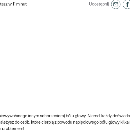
tasz w
11
minut
Udostępnij
(niewywołanego innym schorzeniem) bólu głowy. Niemal każdy doświadc
należysz do osób, które cierpią z powodu napięciowego bólu głowy kilka 
wym problemem!