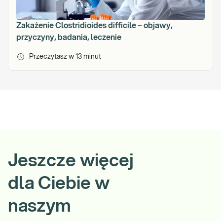
u
„
Zakażenie Clostridioides difficile – objawy,
A
przyczyny, badania, leczenie
n
a
Przeczytasz w
13
minut
l
i
t
y
k
a
m
e
d
Jeszcze więcej
y
c
dla Ciebie w
z
n
naszym
a
”