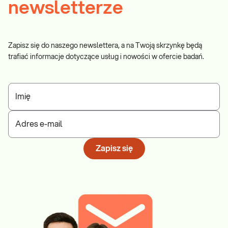
newsletterze
n
a
U
n
Zapisz się do naszego newslettera, a na Twoją skrzynkę będą
i
trafiać informacje dotyczące usług i nowości w ofercie badań.
w
e
r
s
Imię
y
t
Adres e-mail
e
c
Zapisz się
i
e
M
e
d
y
c