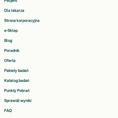
Pacjent
w
s
Dla lekarza
k
Strona korporacyjna
i
e
e-Sklep
g
o
Blog
w
P
Poradnik
o
Oferta
z
n
Pakiety badań
a
n
Katalog badań
i
u
Punkty Pobrań
.
Sprawdź wyniki
S
w
FAQ
o