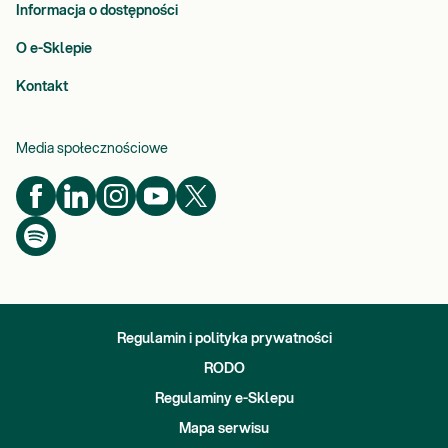
j
Informacja o dostępności
ą
O e-Sklepie
w
i
Kontakt
e
d
z
Media społecznościowe
ę
i
d
o
ś
w
i
a
d
Regulamin i polityka prywatności
c
RODO
z
Regulaminy e-Sklepu
e
n
Mapa serwisu
i