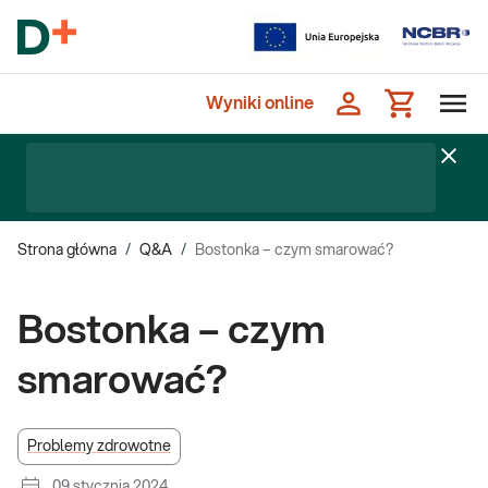
Wyniki online
Strona główna
/
Q&A
/
Bostonka – czym smarować?
Bostonka – czym
smarować?
Problemy zdrowotne
09 stycznia 2024