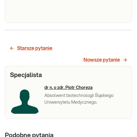
Enterowirusy
Diagnostyka serologiczna chorób
wirusowych wywołanych przez
met. ELISA
enterowirusy. Oznaczenie specyficznych
Starsze pytanie
przeciwciał w krwi badanego.
Sprawdź
Nowsze pytanie
Specjalista
dr n. o zdr. Piotr Choręza
Absolwent biotechnologii Śląskiego
Uniwersytetu Medycznego.
Podobne pytania