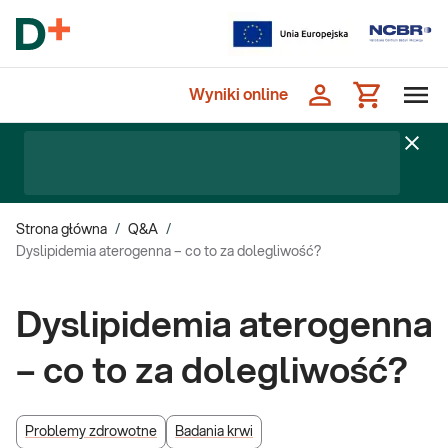
Wyniki online
Strona główna
/
Q&A
/
Dyslipidemia aterogenna – co to za dolegliwość?
Dyslipidemia aterogenna
– co to za dolegliwość?
Problemy zdrowotne
Badania krwi