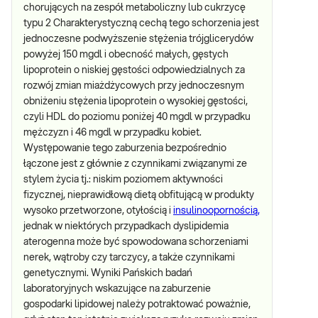
chorujących na zespół metaboliczny lub cukrzycę
typu 2 Charakterystyczną cechą tego schorzenia jest
jednoczesne podwyższenie stężenia trójglicerydów
powyżej 150 mgdl i obecność małych, gęstych
lipoprotein o niskiej gęstości odpowiedzialnych za
rozwój zmian miażdżycowych przy jednoczesnym
obniżeniu stężenia lipoprotein o wysokiej gęstości,
czyli HDL do poziomu poniżej 40 mgdl w przypadku
mężczyzn i 46 mgdl w przypadku kobiet.
Występowanie tego zaburzenia bezpośrednio
łączone jest z głównie z czynnikami związanymi ze
stylem życia tj.: niskim poziomem aktywności
fizycznej, nieprawidłową dietą obfitującą w produkty
wysoko przetworzone, otyłością i
insulinoopornością,
jednak w niektórych przypadkach dyslipidemia
aterogenna może być spowodowana schorzeniami
nerek, wątroby czy tarczycy, a także czynnikami
genetycznymi. Wyniki Pańskich badań
laboratoryjnych wskazujące na zaburzenie
gospodarki lipidowej należy potraktować poważnie,