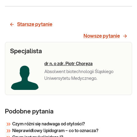
Lipidogram
(CHOL,
Lipidogram (CHOL, HDL, nie-HDL, LDL, TG).
HDL, nie-
Lipidogram - ilościowe badanie frakcji
Starsze pytanie
cholesterolu i trójglicerydów, potocznie
HDL, LDL,
&bdquo;Badanie cholesterolu&rdquo;. Badanie
Nowsze pytanie
TG)
cholesterolu wykonywane jest w diagnostyce
dyslipidemii oraz w ocenie ryzyka miaż
Specjalista
Sprawdź
dr n. o zdr. Piotr Choręza
Absolwent biotechnologii Śląskiego
Uniwersytetu Medycznego.
Podobne pytania
Czym różni się nadwaga od otyłości?
Nieprawidłowy lipidogram – co to oznacza?