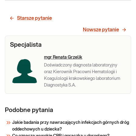
Prokalcytonina,
Prokalcytonina, ilościowo. Badanie
podstawowe dla diagnostyki i
ilościowo
różnicowania zakażeń bakteryjnych.
Starsze pytanie
Istotne dla odróżnienia zakażeń
bakteryjnych do wirusowych i
Sprawdź
Nowsze pytanie
grzybiczych; określenia dynamiki rozwoju,
nasilenia i stopnia uogólnienia; rokowań i
Specjalista
ryzy
mgr Renata Grzelik
Doświadczony diagnosta laboratoryjny
oraz Kierownik Pracowni Hematologii i
Koagulologii krakowskiego laboratorium
Diagnostyka S.A.
Podobne pytania
Jakie badania przy nawracających infekcjach górnych dróg
oddechowych u dziecka?