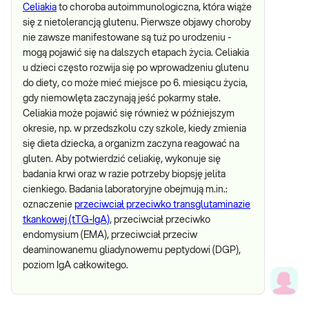
Celiakia
to choroba autoimmunologiczna, która wiąże
się z nietolerancją glutenu. Pierwsze objawy choroby
nie zawsze manifestowane są tuż po urodzeniu -
mogą pojawić się na dalszych etapach życia. Celiakia
u dzieci często rozwija się po wprowadzeniu glutenu
do diety, co może mieć miejsce po 6. miesiącu życia,
gdy niemowlęta zaczynają jeść pokarmy stałe.
Celiakia może pojawić się również w późniejszym
okresie, np. w przedszkolu czy szkole, kiedy zmienia
się dieta dziecka, a organizm zaczyna reagować na
gluten. Aby potwierdzić celiakię, wykonuje się
badania krwi oraz w razie potrzeby biopsję jelita
cienkiego. Badania laboratoryjne obejmują m.in.:
oznaczenie
przeciwciał przeciwko transglutaminazie
tkankowej (tTG-IgA)
, przeciwciał przeciwko
endomysium (EMA), przeciwciał przeciw
deaminowanemu gliadynowemu peptydowi (DGP),
poziom IgA całkowitego.