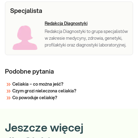
tkankowej w klasie IgA (IgA anty-tTG)
w surowicy, przydatny w diagnostyce
Specjalista
Sprawdź
celiakii i nietolerancji glutenu oraz
Redakcja Diagnostyki
Redakcja Diagnostyki to grupa specjalistów
w zakresie medycyny, zdrowia, genetyki,
profilaktyki oraz diagnostyki laboratoryjnej.
Podobne pytania
Celiakia – co można jeść?
Czym grozi nieleczona celiakia?
Co powoduje celiakię?
Jeszcze więcej