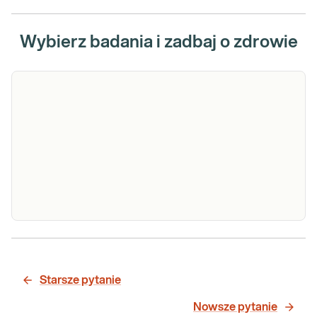
Wybierz badania i zadbaj o zdrowie
P/c. p
.transglutaminazie
P/c. p .transglutaminazie tkankowej
tkankowej (anty-
(anty-tTG) w kl. IgA met. CLIA.
Starsze pytanie
Ilościowy pomiar stężenia przeciwciał
tTG) w kl. IgA met.
swoistych dla transglutaminazy
Nowsze pytanie
CLIA