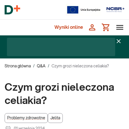
Wyniki online
Strona główna
/
Q&A
/
Czym grozi nieleczona celiakia?
Czym grozi nieleczona
celiakia?
Problemy zdrowotne
Jelita
01 września 2024