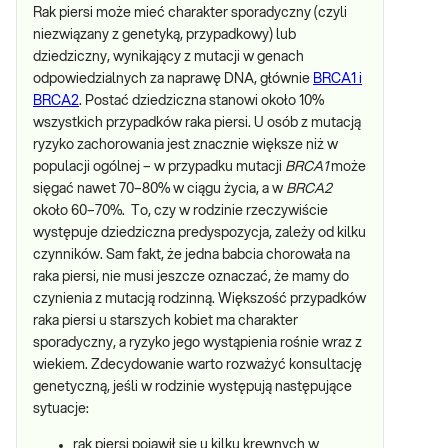
Rak piersi może mieć charakter sporadyczny (czyli
niezwiązany z genetyką, przypadkowy) lub
dziedziczny, wynikający z mutacji w genach
odpowiedzialnych za naprawę DNA, głównie
BRCA1 i
BRCA2
. Postać dziedziczna stanowi około 10%
wszystkich przypadków raka piersi. U osób z mutacją
ryzyko zachorowania jest znacznie większe niż w
populacji ogólnej – w przypadku mutacji
BRCA1
może
sięgać nawet 70–80% w ciągu życia, a w
BRCA2
około 60–70%. To, czy w rodzinie rzeczywiście
występuje dziedziczna predyspozycja, zależy od kilku
czynników. Sam fakt, że jedna babcia chorowała na
raka piersi, nie musi jeszcze oznaczać, że mamy do
czynienia z mutacją rodzinną. Większość przypadków
raka piersi u starszych kobiet ma charakter
sporadyczny, a ryzyko jego wystąpienia rośnie wraz z
wiekiem. Zdecydowanie warto rozważyć konsultację
genetyczną, jeśli w rodzinie występują następujące
sytuacje:
rak piersi pojawił się u kilku krewnych w