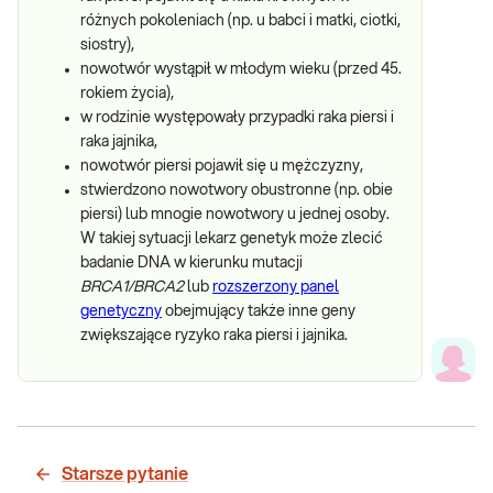
różnych pokoleniach (np. u babci i matki, ciotki,
siostry),
nowotwór wystąpił w młodym wieku (przed 45.
rokiem życia),
w rodzinie występowały przypadki raka piersi i
raka jajnika,
nowotwór piersi pojawił się u mężczyzny,
stwierdzono nowotwory obustronne (np. obie
piersi) lub mnogie nowotwory u jednej osoby.
W takiej sytuacji lekarz genetyk może zlecić
badanie DNA w kierunku mutacji
BRCA1/BRCA2
lub
rozszerzony panel
genetyczny
obejmujący także inne geny
zwiększające ryzyko raka piersi i jajnika.
Starsze pytanie