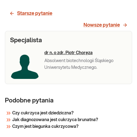
przydatny w diagnostyce
insulinooporności i rozpoznawaniu
Starsze pytanie
nowotworu wydzielającego insulinę
(insulinoma).
Sprawdź
Nowsze pytanie
Specjalista
dr n. o zdr. Piotr Choręza
Absolwent biotechnologii Śląskiego
Uniwersytetu Medycznego.
Podobne pytania
Czy cukrzyca jest dziedziczna?
Jak diagnozowana jest cukrzyca brunatna?
Czym jest biegunka cukrzycowa?