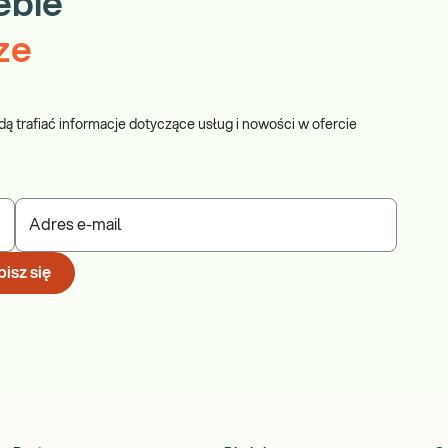
ebie
ze
dą trafiać informacje dotyczące usług i nowości w ofercie
Adres e-mail
isz się