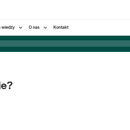
a wiedzy
O nas
Kontakt
ie?