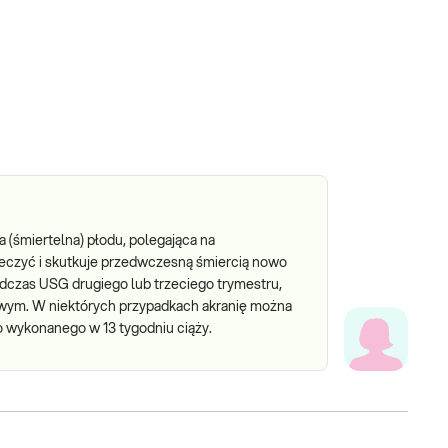
a (śmiertelna) płodu, polegająca na
leczyć i skutkuje przedwczesną śmiercią nowo
dczas USG drugiego lub trzeciego trymestru,
zowym. W niektórych przypadkach akranię można
o wykonanego w 13 tygodniu ciąży.