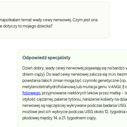
ci, napotkałam temat wady cewy nerwowej. Czym jest ona
e dotyczy to mojego dziecka?
Odpowiedź specjalisty
Dzień dobry, wady cewy nerwowej
pojawiają się na bardzo
dniem ciąży). Do wad cewy nerwowej zalicza się m.in. be
powstania takich zmian mogą być czynniki genetyczne (np
metylenotetrahydrofolianową lub mutacja genu
VANGL1
) 
foliowego
, przyjmowanie niektórych leków przez matkę – l
otyłość ciężarnej, palenie tytoniu, narażenie kobiety na d
nerwowej są najczęściej wykrywane podczas badania USG 
możliwe jest ich wykrycie podczas USG około 12. tygodnia 
płodowej między 14. a 21. tygodniem ciąży.