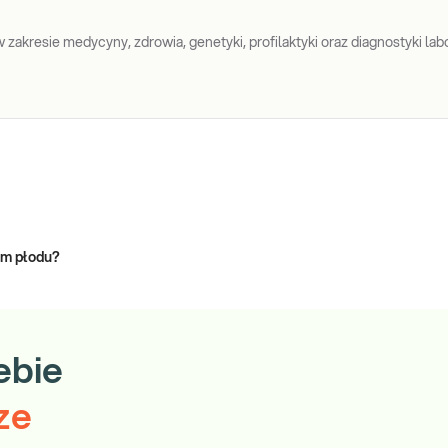
zakresie medycyny, zdrowia, genetyki, profilaktyki oraz diagnostyki labo
om płodu?
ebie
ze