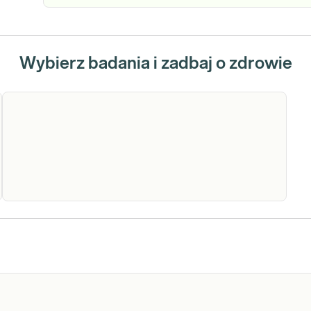
Wybierz badania i zadbaj o zdrowie
Kwas foliowy
Diagnostyka i leczenie chorych na
niedobory kwasu foliowego.
Diagnostyka i leczenie chorych na
anemię.
Sprawdź