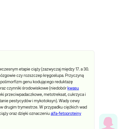
 wczesnym etapie ciąży (zazwyczaj między 17. a 30.
zmózgowie czy rozszczep kręgosłupa. Przyczyną
. polimorfizm genu kodującego reduktazę
oraz czynniki środowiskowe (niedobór
kwasu
eki przeciwpadaczkowe, metotreksat, cukrzyca i
ziałanie pestycydów i mykotoksyn). Wady cewy
w drugim trymestrze. W przypadku ciężkich wad
ciąży oraz dzięki oznaczeniu
alfa-fetoproteiny