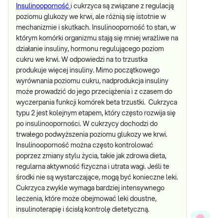
Insulinooporność
i cukrzyca są związane z regulacją
poziomu glukozy we krwi, ale różnią się istotnie w
mechanizmie i skutkach. Insulinooporność to stan, w
którym komórki organizmu stają się mniej wrażliwe na
działanie insuliny, hormonu regulującego poziom
cukru we krwi. W odpowiedzi na to trzustka
produkuje więcej insuliny. Mimo początkowego
wyrównania poziomu cukru, nadprodukcja insuliny
może prowadzić do jego przeciążenia i z czasem do
wyczerpania funkcji komórek beta trzustki. Cukrzyca
typu 2 jest kolejnym etapem, który często rozwija się
po insulinooporności. W cukrzycy dochodzi do
trwałego podwyższenia poziomu glukozy we krwi.
Insulinooporność można często kontrolować
poprzez zmiany stylu życia, takie jak zdrowa dieta,
regularna aktywność fizyczna i utrata wagi. Jeśli te
środki nie są wystarczające, mogą być konieczne leki.
Cukrzyca zwykle wymaga bardziej intensywnego
leczenia, które może obejmować leki doustne,
insulinoterapię i ścisłą kontrolę dietetyczną.