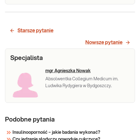
węglo
Insulina
Insulina. Pomiar stężenia insuliny
przydatny w diagnostyce
insulinooporności i rozpoznawaniu
Starsze pytanie
nowotworu wydzielającego insulinę
(insulinoma).
Sprawdź
Nowsze pytanie
Specjalista
mgr Agnieszka Nowak
Absolwentka Collegium Medicum im.
Ludwika Rydygiera w Bydgoszczy.
Podobne pytania
Insulinooporność – jakie badania wykonać?
Czy jedzenie słodyczy powoduje cukrzycę?