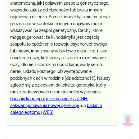
anatomiczną, jak i objawem zespołu genetycznego,
wszystko zależy od obecności lub braku innych
objawów u dziecka. Sama klinodaktylia nie musi być
groźna, ale w kontekście innych objawów może
wskazywać na zespół genetyczny. Cechy, które
mogą sugerować, że klinodaktylia jest częścią
zespołu to opóźnienie rozwoju psychoruchowego
lub mowy, inne zmiany w budowie ciała – np. nisko
osadzone uszy, krótka szyja, szeroko rozstawione
oczy, dłonie z szerokimi opuszkami, wady serca,
nerek, układu kostnego lub występowanie
podobnych cech w rodzinie (dziedziczność). Należy
zgłosić się z dzieckiem do lekarza genetyka, który
może zadecydować o konieczności wykonania
badania kariotypu
,
mikromacierzy aCGH
,
sekwencjonawania nowej generacji
lub
badania
całego egzomu (WES)
.