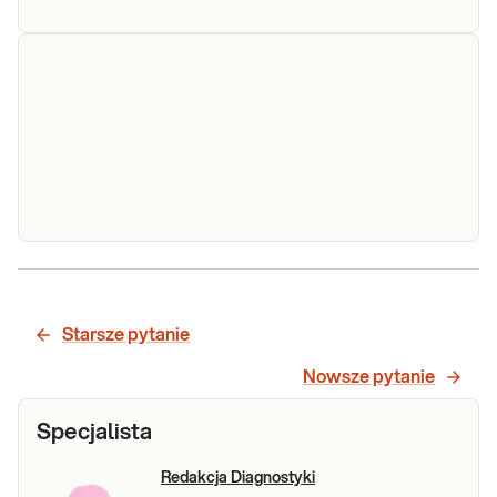
Kariotyp z
limfocytów
Jakościowa i ilościowa analiza
krwi
chromosomów, mająca zastosowanie w
obwodowej -
diagnostyce niepłodności, poronień,
badanie
przed IVF, jak również w diagnostyce wad
cytogenetyczne
rozwojowych i zaburzeń wzrostu i
pokwitania.
Sprawdź
Profilaktyczna
Sekwencjonowanie całogenomowe (WGS).
analiza
Profilaktyczna analiza genomu z
genomu
Starsze pytanie
wykorzystaniem metod sekwencjonowania
(WGS)
nowej generacji NGS. Sekwencjonowanie
Nowsze pytanie
całogenomowe, WGS (ang. Whole
Sprawdź
Genome Sequencing), to najbardziej
Specjalista
kompleksowe badanie genetyczne, które
ob
Redakcja Diagnostyki