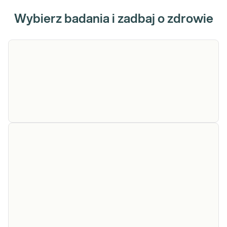
Wybierz badania i zadbaj o zdrowie
Diagnostyczna
Diagnostyczna analiza eksomu (WES).
analiza
Sekwencjonowanie eksomu z zakresem
analizy zależnym od rozpoznania
eksomu (WES)
klinicznego metodą NGS.
Sekwencjonowanie eksomu, WES (ang.
Sprawdź
Whole Exome Sequencing), pozwala na
kompleksową diagnostykę chorób o
podłożu genetyc