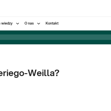
a wiedzy
O nas
Kontakt
Leriego-Weilla?