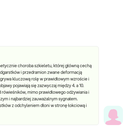
tycznie choroba szkieletu, której główną cechą
 nadgarstków i przedramion zwane deformacją
odgrywa kluczową rolę w prawidłowym wzroście i
bjawy pojawiają się zazwyczaj między 4. a 10.
d rówieśników, mimo prawidłowego odżywiania i
szym i najbardziej zauważalnym sygnałem.
tków z odchyleniem dłoni w stronę łokciową i