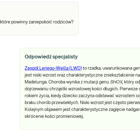
, które powinny zaniepokoić rodziców?
Odpowiedź specjalisty
Zespół Leriego-Weilla (LWD)
to rzadka, uwarunkowana gene
jest niski wzrost oraz charakterystyczne zniekształcenie
Madelunga. Choroba wynika z mutacji genu
SHOX
, który 
dojrzewaniu chrząstki wzrostowej kości długich. Pierwsze o
rokiem życia, kiedy dziecko zaczyna odstawać wzrostem o
braku chorób przewlekłych. Niski wzrost jest często pierw
Kolejnym objawem jest charakterystyczne zagięcie nadgars
skrócenie kości promieniowej.