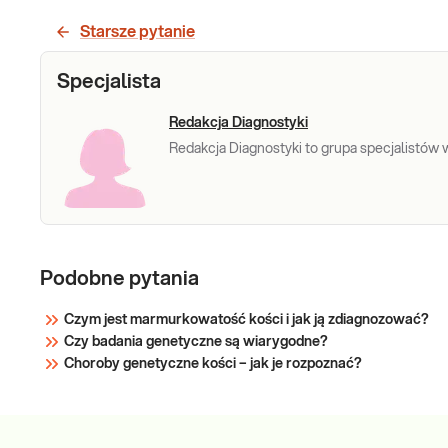
dyschondrosteoza
Starsze pytanie
(analiza
Zespół Leriego-Weilla,
delecji/duplikacji
dyschondrosteoza (analiza
Specjalista
delecji/duplikacji w regionie
w regionie
promotorowym i genie SHOX) - test
promotorowym i
Redakcja Diagnostyki
MLPA. Badanie wskazane w
genie SHOX) - test
Redakcja Diagnostyki to grupa specjalistów w 
przypadku podejrzenia zespołu
MLPA
Leriego-Weilla.
Sprawdź
Podobne pytania
Czym jest marmurkowatość kości i jak ją zdiagnozować?
Czy badania genetyczne są wiarygodne?
Choroby genetyczne kości – jak je rozpoznać?