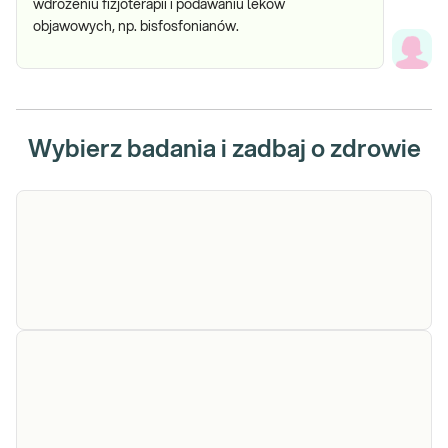
wdrożeniu fizjoterapii i podawaniu leków
objawowych, np. bisfosfonianów.
Wybierz badania i zadbaj o zdrowie
Choroba Albersa-Schonberga (osteopetroza) -
analiza wybranych mutacji w genie CLCN7
Sprawdź