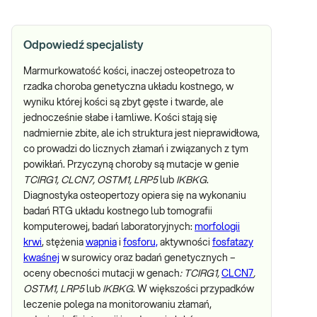
Odpowiedź specjalisty
Marmurkowatość kości, inaczej osteopetroza to
rzadka choroba genetyczna układu kostnego, w
wyniku której kości są zbyt gęste i twarde, ale
jednocześnie słabe i łamliwe. Kości stają się
nadmiernie zbite, ale ich struktura jest nieprawidłowa,
co prowadzi do licznych złamań i związanych z tym
powikłań. Przyczyną choroby są mutacje w genie
TCIRG1, CLCN7, OSTM1, LRP5
lub
IKBKG
.
Diagnostyka osteopertozy opiera się na wykonaniu
badań RTG układu kostnego lub tomografii
komputerowej, badań laboratoryjnych:
morfologii
krwi
, stężenia
wapnia
i
fosforu,
aktywności
fosfatazy
kwaśnej
w surowicy oraz badań genetycznych –
oceny obecności mutacji w genach
: TCIRG1,
CLCN7
,
OSTM1, LRP5
lub
IKBKG
. W większości przypadków
leczenie polega na monitorowaniu złamań,